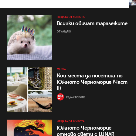
НЕЩАТА ОТ ЖИВОТА
Всички обичат таралежите
ОТ АНДРЮ
МЕСТА
Кои места да посетиш по
Южното Черноморие (Част
II)
РЕДАКТОРИТЕ
НЕЩАТА ОТ ЖИВОТА
Южното Черноморие
отново свети с LUNAR