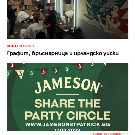
НЕЩАТА ОТ ЖИВОТА
Графит, бръснарница и ирландско уиски
Платено съдържание