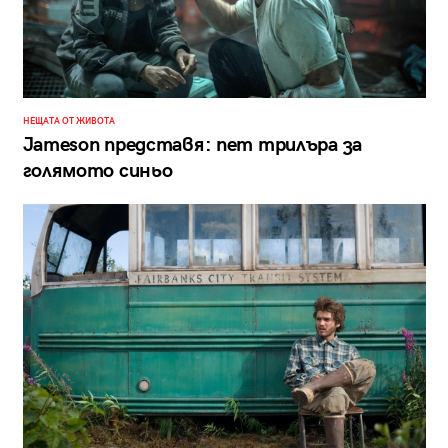
НЕЩАТА ОТ ЖИВОТА
Jameson представя: пет трилъра за
голямото синьо