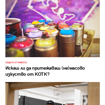
НЕЩАТА ОТ ЖИВОТА
Искаш ли да притежаваш (не)масово
изкуство от KOTK?