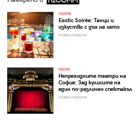
СЪБИТИЯ
Exotic Soirée: Танци и
изкуство с дъх на лято
ОТ ИВАН ПЪРВАНОВ
FEATURE
Непреходните театри на
София: Зад кулисите на
един по-различен спектакъл
ОТ ИВАН ПЪРВАНОВ