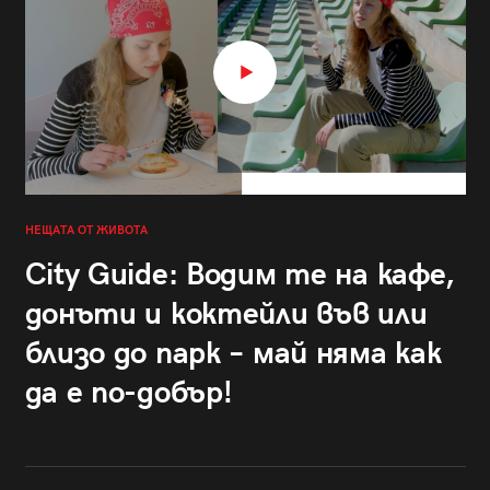
НЕЩАТА ОТ ЖИВОТА
City Guide: Водим те на кафе,
донъти и коктейли във или
близо до парк – май няма как
да е по-добър!