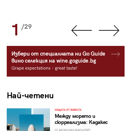
1
/29
Избери от специалната ни Go Guide
вино селекция на wine.goguide.bg
Grape expectations - great taste!
Най-четени
НЕЩАТА ОТ ЖИВОТА
Между морето и
сюрреализма: Кадакес
ОТ ДЕСИСЛАВА МАКЪЛРЕЙТ