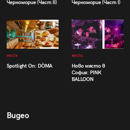
Черноморие (Част II)
Черноморие (Част I)
МЕСТА
МЕСТА
Spotlight On: DÒMA
Ново място в
София: PINK
BALLOON
Видео