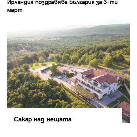
Ирландия поздравява България за 3-ти
март
Сакар над нещата