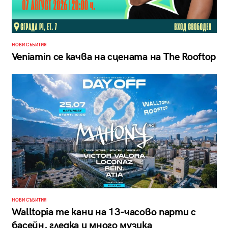
НОВИ СЪБИТИЯ
Veniamin се качва на сцената на The Rooftop
НОВИ СЪБИТИЯ
Walltopia те кани на 13-часово парти с
басейн, гледка и много музика