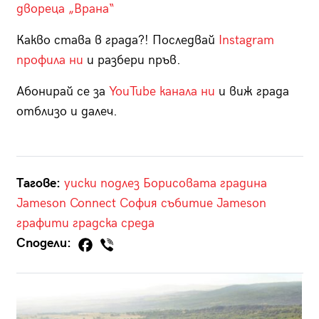
двореца „Врана“
Какво става в града?! Последвай
Instagram
профила ни
и разбери пръв.
Абонирай се за
YouTube канала ни
и виж града
отблизо и далеч.
Тагове:
уиски
подлез
Борисовата градина
Jameson Connect
София
събитие
Jameson
графити
градска среда
Сподели: