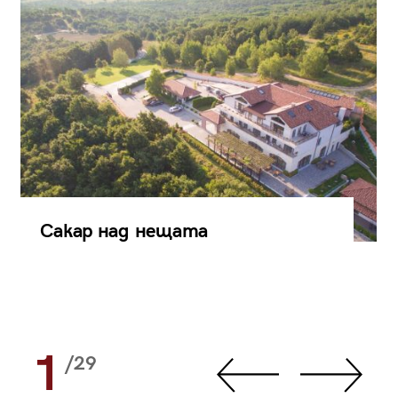
Сакар над нещата
1
/29