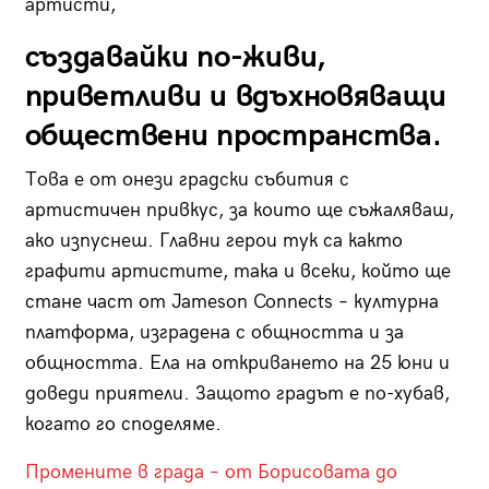
артисти,
създавайки по-живи,
приветливи и вдъхновяващи
обществени пространства.
Това е от онези градски събития с
артистичен привкус, за които ще съжаляваш,
ако изпуснеш. Главни герои тук са както
графити артистите, така и всеки, който ще
стане част от Jameson Connects – културна
платформа, изградена с общността и за
общността. Ела на откриването на 25 юни и
доведи приятели. Защото градът е по-хубав,
когато го споделяме.
Промените в града – от Борисовата до