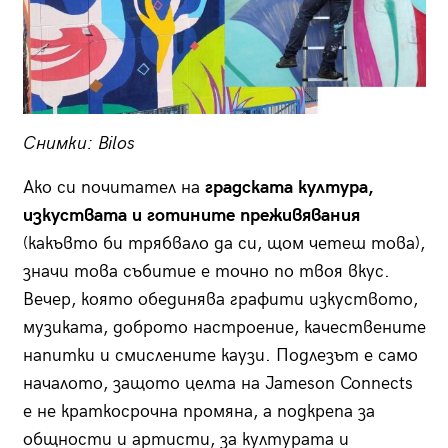
Снимки: Bilos
Ако си почитател на
градската култура,
изкуствата и готините преживявания
(какъвто би трябвало да си, щом четеш това),
значи това събитие е точно по твоя вкус.
Вечер, която обединява графити изкуството,
музиката, доброто настроение, качествените
напитки и смислените каузи. Подлезът е само
началото, защото целта на Jameson Connects
е не краткосрочна промяна, а подкрепа за
общности и артисти, за културата и