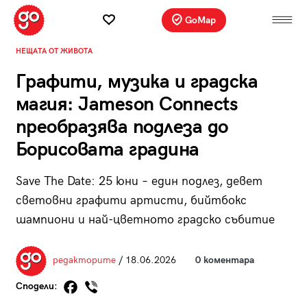
GoMap
НЕЩАТА ОТ ЖИВОТА
Графити, музика и градска
магия: Jameson Connects
преобразява подлеза до
Борисовата градина
Save The Date: 25 юни – един подлез, девет
световни графити артисти, бийтбокс
шампиони и най-цветното градско събитие
редакторите
/ 18.06.2026
0 коментара
Сподели: