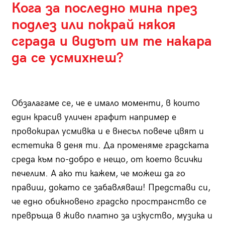
Кога за последно мина през
подлез или покрай някоя
сграда и видът им те накара
да се усмихнеш?
Обзалагаме се, че е имало моменти, в които
един красив уличен графит например е
провокирал усмивка и е внесъл повече цвят и
естетика в деня ти. Да променяме градската
среда към по-добро е нещо, от което всички
печелим. А ако ти кажем, че можеш да го
правиш, докато се забавляваш! Представи си,
че едно обикновено градско пространство се
превръща в живо платно за изкуство, музика и