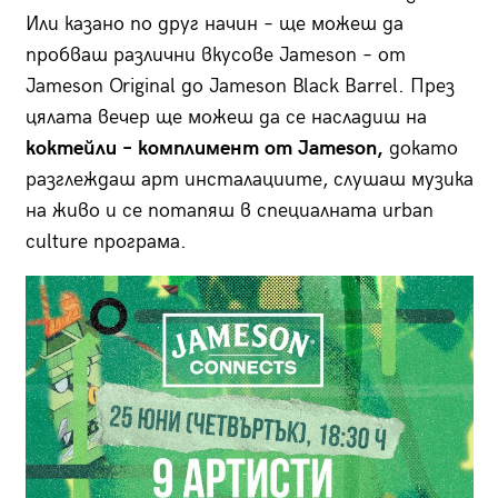
Или казано по друг начин – ще можеш да
пробваш различни вкусове Jameson – от
Jameson Original до Jameson Black Barrel. През
цялата вечер ще можеш да се насладиш на
коктейли –
комплимент от Jameson,
докато
разглеждаш арт инсталациите, слушаш музика
на живо и се потапяш в специалната urban
culture програма.