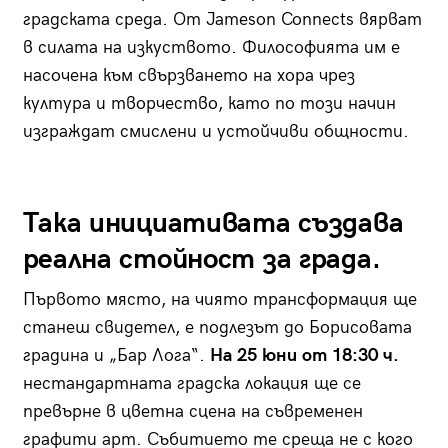
градската среда. От Jameson Connects вярват
в силата на изкуството. Философията им е
насочена към свързването на хора чрез
култура и творчество, като по този начин
изграждат смислени и устойчиви общности.
Така инициативата създава
реална стойност за града.
Първото място, на чиято трансформация ще
станеш свидетел, е подлезът до Борисовата
градина и „Бар Лога“.
На 25 юни от 18:30 ч.
нестандартната градска локация ще се
превърне в цветна сцена на съвременен
графити арт. Събитието те среща не с кого