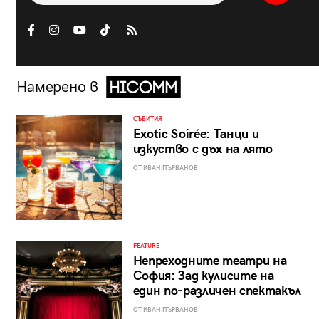
Намерено в
СЪБИТИЯ
Exotic Soirée: Танци и
изкуство с дъх на лято
ОТ ИВАН ПЪРВАНОВ
FEATURE
Непреходните театри на
София: Зад кулисите на
един по-различен спектакъл
ОТ ИВАН ПЪРВАНОВ