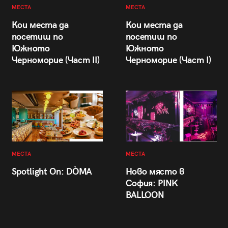
МЕСТА
МЕСТА
Кои места да
Кои места да
посетиш по
посетиш по
Южното
Южното
Черноморие (Част II)
Черноморие (Част I)
МЕСТА
МЕСТА
Spotlight On: DÒMA
Ново място в
София: PINK
BALLOON