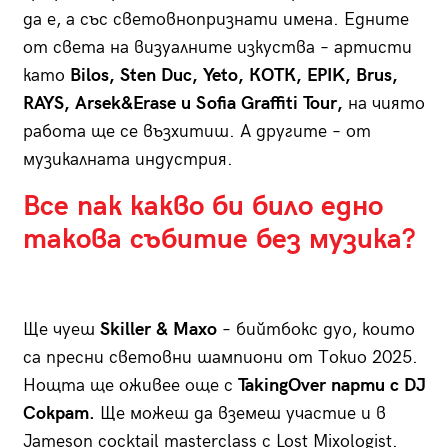
да е, а със световнопризнати имена. Едните
от света на визуалните изкуства – артисти
като
Bilos, Sten Duc, Yeto, КОТК, EPIK, Brus,
RAYS, Arsek&Erase и Sofia Graffiti Tour,
на чиято
работа ще се възхитиш. А другите – от
музикалната индустрия.
Все пак какво би било едно
такова събитие без музика?
Ще чуеш
Skiller & Maxo
– бийтбокс дуо, които
са пресни световни шампиони от Токио 2025.
Нощта ще оживее още с
TakingOver парти с DJ
Сократ.
Ще можеш да вземеш участие и в
Jameson cocktail masterclass с Lost Mixologist.