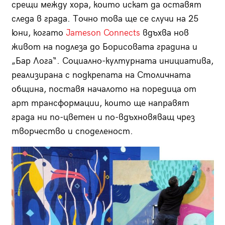
срещи между хора, които искат да оставят
следа в града. Точно това ще се случи на 25
юни, когато
Jameson Connects
вдъхва нов
живот на подлеза до Борисовата градина и
„Бар Лога“. Социално-културната инициатива,
реализирана с подкрепата на Столичната
община, поставя началото на поредица от
арт трансформации, които ще направят
града ни по-цветен и по-вдъхновяващ чрез
творчество и споделеност.