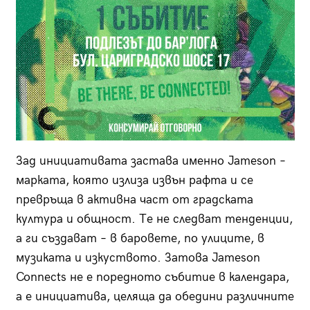
Зад инициативата застава именно Jameson –
марката, която излиза извън рафта и се
превръща в активна част от градската
култура и общност. Те не следват тенденции,
а ги създават – в баровете, по улиците, в
музиката и изкуството. Затова Jameson
Connects не е поредното събитие в календара,
а е инициатива, целяща да обедини различните