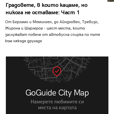
Градовете, в които кацаме, но
никога не оставаме: Част 1
От Бергамо и Меминген, до Айндховен, Тревизо,
Жирона и Шарлероа - шест места, които
заслужават повече от автобусна спирка по пътя
към някъде другаде