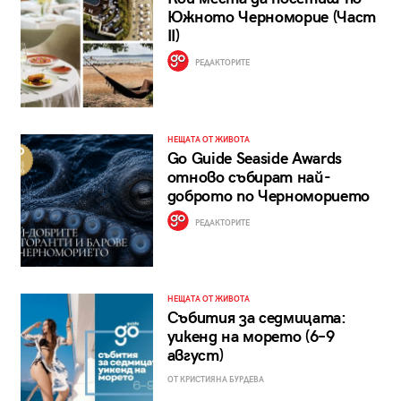
Южното Черноморие (Част
II)
РЕДАКТОРИТЕ
НЕЩАТА ОТ ЖИВОТА
Go Guide Seaside Awards
отново събират най-
доброто по Черноморието
РЕДАКТОРИТЕ
НЕЩАТА ОТ ЖИВОТА
Събития за седмицата:
уикенд на морето (6–9
август)
ОТ КРИСТИЯНА БУРДЕВА