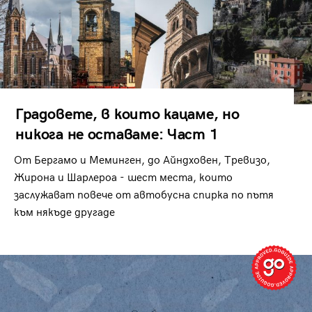
Градовете, в които кацаме, но
никога не оставаме: Част 1
От Бергамо и Меминген, до Айндховен, Тревизо,
Жирона и Шарлероа - шест места, които
заслужават повече от автобусна спирка по пътя
към някъде другаде