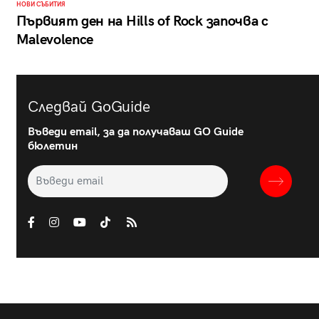
НОВИ СЪБИТИЯ
Първият ден на Hills of Rock започва с
Malevolence
Следвай GoGuide
Въведи email, за да получаваш GO Guide
бюлетин