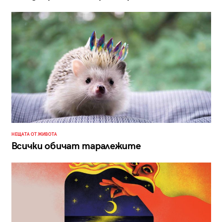
НЕЩАТА ОТ ЖИВОТА
Всички обичат таралежите