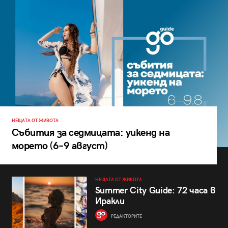
НЕЩАТА ОТ ЖИВОТА
Събития за седмицата: уикенд на
морето (6–9 август)
НЕЩАТА ОТ ЖИВОТА
Summer City Guide: 72 часа в
Иракли
РЕДАКТОРИТЕ