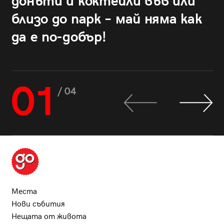
донъти и коктейли във или
близо до парк – май няма как
да е по-добър!
01
/ 04
Места
Нови събития
Нещата от живота