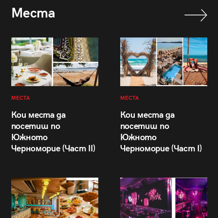
Места
МЕСТА
МЕСТА
Кои места да
Кои места да
посетиш по
посетиш по
Южното
Южното
Черноморие (Част II)
Черноморие (Част I)