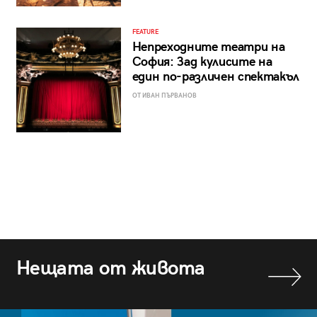
FEATURE
Непреходните театри на
София: Зад кулисите на
един по-различен спектакъл
ОТ ИВАН ПЪРВАНОВ
Нещата от живота