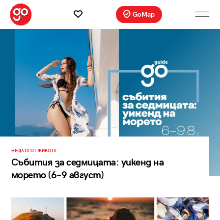
GoMap
НЕЩАТА ОТ ЖИВОТА
Събития за седмицата: уикенд на
морето (6–9 август)