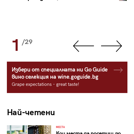
1
/29
Избери от специалната ни Go Guide
вино селекция на wine.goguide.bg
Grape expectations - great taste!
Най-четени
МЕСТА
Кои места да посетиш по