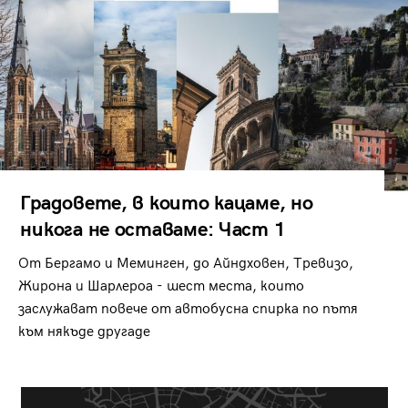
Градовете, в които кацаме, но
никога не оставаме: Част 1
От Бергамо и Меминген, до Айндховен, Тревизо,
Жирона и Шарлероа - шест места, които
заслужават повече от автобусна спирка по пътя
към някъде другаде