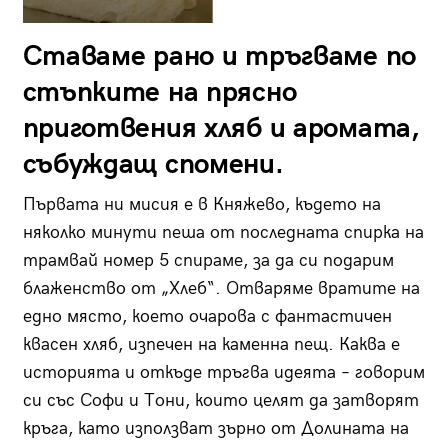
Ставаме рано и тръгваме по
стъпките на прясно
приготвения хляб и аромата,
събуждащ спомени.
Първата ни мисия е в Княжево, където на
няколко минути пеша от последната спирка на
трамвай номер 5 спираме, за да си подарим
блаженство от „Хлеб“. Отваряме вратите на
едно място, което очарова с фантастичен
квасен хляб, изпечен на каменна пещ. Каква е
историята и откъде тръгва идеята – говорим
си със Софи и Тони, които целят да затворят
кръга, като използват зърно от Долината на