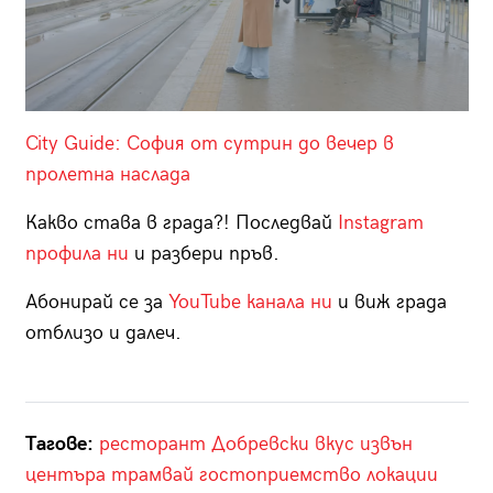
City Guide: София от сутрин до вечер в
пролетна наслада
Какво става в града?! Последвай
Instagram
профила ни
и разбери пръв.
Абонирай се за
YouTube канала ни
и виж града
отблизо и далеч.
Тагове:
ресторант
Добревски
вкус
извън
центъра
трамвай
гостоприемство
локации