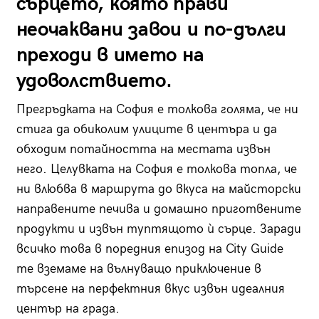
сърцето, която прави
неочаквани завои и по-дълги
преходи в името на
удоволствието.
Прегръдката на София е толкова голяма, че ни
стига да обиколим улиците в центъра и да
обходим потайността на местата извън
него. Целувката на София е толкова топла, че
ни влюбва в маршрута до вкуса на майсторски
направените печива и домашно приготвените
продукти и извън туптящото ѝ сърце. Заради
всичко това в поредния епизод на City Guide
те вземаме на вълнуващо приключение в
търсене на перфектния вкус извън идеалния
център на града.