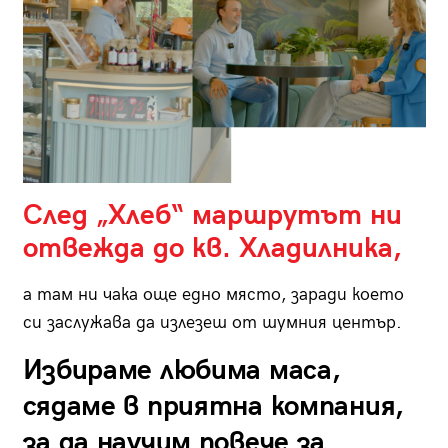
След „Хлеб“ маршрутът ни
отвежда до кв. Хладилника,
а там ни чака още едно място, заради което
си заслужава да излезеш от шумния център.
Избираме любима маса,
сядаме в приятна компания,
за да научим повече за