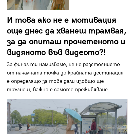
И това ако не е мотивация
още днес да хванеш трамвая,
за да опиташ прочетеното и
видяното във видеото?!
За финал ти намигваме, че не разстоянието
от началната точка до крайната дестинация
е определящо за това дали изобщо ще
тръгнеш, важно е самото преживяване.