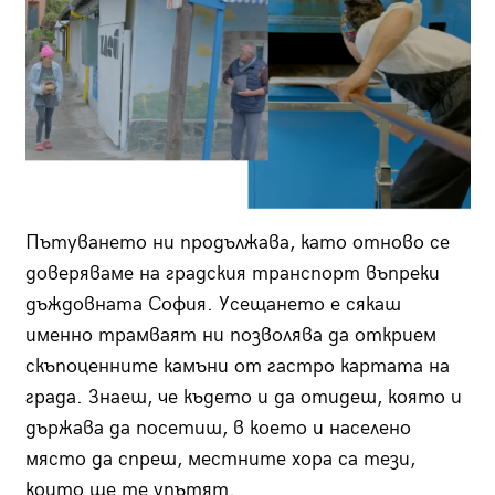
Пътуването ни продължава, като отново се
доверяваме на градския транспорт въпреки
дъждовната София. Усещането е сякаш
именно трамваят ни позволява да открием
скъпоценните камъни от гастро картата на
града. Знаеш, че където и да отидеш, която и
държава да посетиш, в което и населено
място да спреш, местните хора са тези,
които ще те упътят.