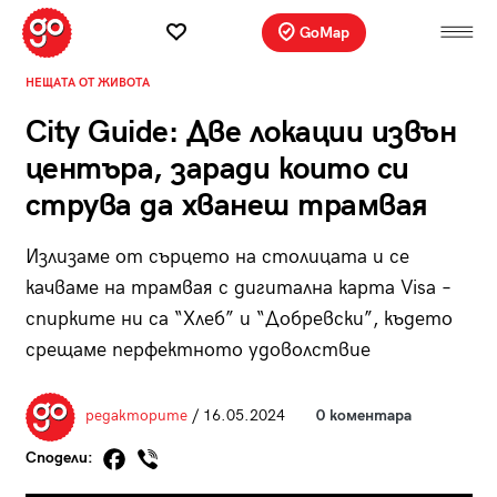
GoMap
НЕЩАТА ОТ ЖИВОТА
City Guide: Две локации извън
центъра, заради които си
струва да хванеш трамвая
Излизаме от сърцето на столицата и се
качваме на трамвая с дигитална карта Visa –
спирките ни са “Хлеб” и “Добревски”, където
срещаме перфектното удоволствие
редакторите
/ 16.05.2024
0 коментара
Сподели: