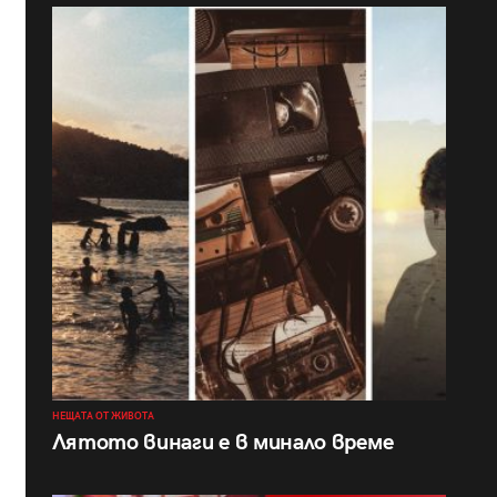
НЕЩАТА ОТ ЖИВОТА
Лятото винаги е в минало време