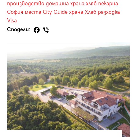
производство
домашна храна
хляб
пекарна
София
места
City Guide
храна
Хлеб
разходка
Visa
Сподели: