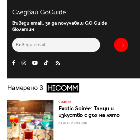
Следвай GoGuide
Въведи email, за да получаваш GO Guide
бюлетин
Намерено в
СЪБИТИЯ
Exotic Soirée: Танци и
изкуство с дъх на лято
ОТ ИВАН ПЪРВАНОВ