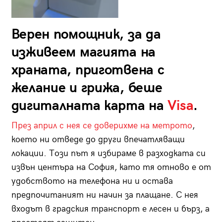
Верен помощник, за да
изживеем магията на
храната, приготвена с
желание и грижа, беше
дигиталната карта на
Visa
.
През април с нея се доверихме на метрото
,
което ни отведе до други впечатляващи
локации. Този път я избираме в разходката си
извън центъра на София, като тя отново е от
удобството на телефона ни и остава
предпочитаният ни начин за плащане. С нея
входът в градския транспорт е лесен и бърз, а