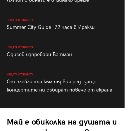
Лятото винаги е в минало време
НЕЩАТА ОТ ЖИВОТА
Summer City Guide: 72 часа в Иракли
НЕЩАТА ОТ ЖИВОТА
Одисей изпревари Батман
НЕЩАТА ОТ ЖИВОТА
От плейлиста към първия ред: защо
концертите ни събират повече от екрана
Май е обиколка на душата и