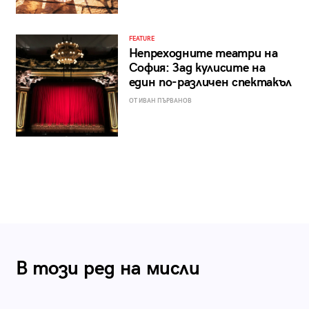
FEATURE
Непреходните театри на
София: Зад кулисите на
един по-различен спектакъл
ОТ ИВАН ПЪРВАНОВ
В този ред на мисли