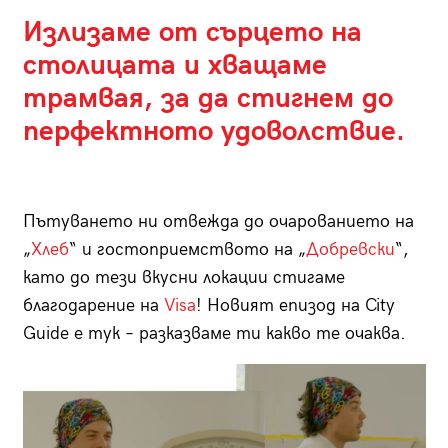
Излизаме от сърцето на
столицата и хващаме
трамвая, за да стигнем до
перфектното удоволствие.
Пътуването ни отвежда до очарованието на
„
Хлеб
“ и гостоприемството на „
Добревски
“,
като до тези вкусни локации стигаме
благодарение на
Visa
! Новият епизод на City
Guide е тук – разказваме ти какво те очаква.