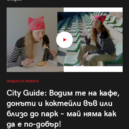
НЕЩАТА ОТ ЖИВОТА
City Guide: Водим те на кафе,
донъти и коктейли във или
близо до парк – май няма как
да е по-добър!