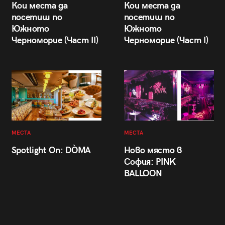
Кои места да
Кои места да
посетиш по
посетиш по
Южното
Южното
Черноморие (Част II)
Черноморие (Част I)
МЕСТА
МЕСТА
Spotlight On: DÒMA
Ново място в
София: PINK
BALLOON