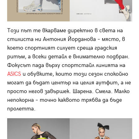
Този път те вкарваме директно в света на
стилиста ни Антония Йорданова – място, в
което спортният силует среща градския
ритъм, а всеки детайл е внимателно подбран.
Фокусът пада върху спортстайл линията на
ASICS
и обувките, които този сезон спокойно
могат да бъдат център на целия аутфит, а не
просто негов завършек. Шарена. Смела. Малко
непокорна – точно каквото трябва да бъде
пролетта.