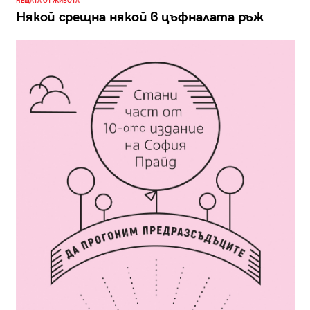
НЕЩАТА ОТ ЖИВОТА
Някой срещна някой в цъфналата ръж