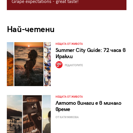
Grape expectations - great taste!
Най-четени
НЕЩАТА ОТ ЖИВОТА
Summer City Guide: 72 часа в
Иракли
РЕДАКТОРИТЕ
НЕЩАТА ОТ ЖИВОТА
Лятото винаги е в минало
време
ОТ КАТИ МИКОВА