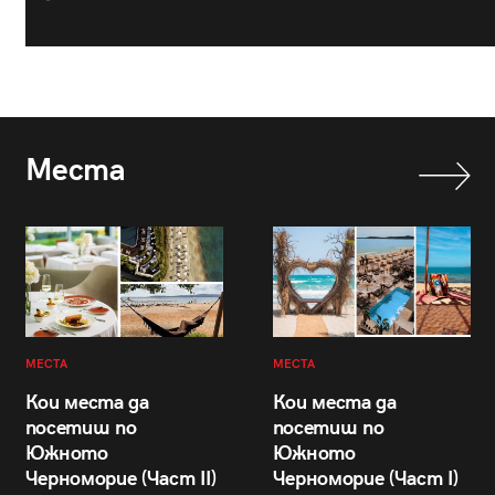
Места
МЕСТА
МЕСТА
Кои места да
Кои места да
посетиш по
посетиш по
Южното
Южното
Черноморие (Част II)
Черноморие (Част I)