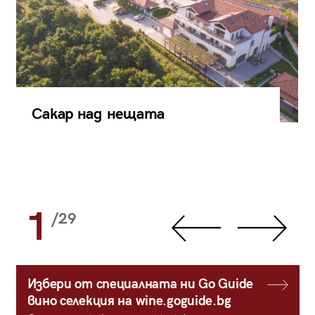
Сакар над нещата
1
/29
Избери от специалната ни Go Guide
вино селекция на wine.goguide.bg