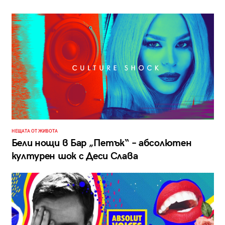
НЕЩАТА ОТ ЖИВОТА
Бели нощи в Бар „Петък“ – абсолютен
културен шок с Деси Слава