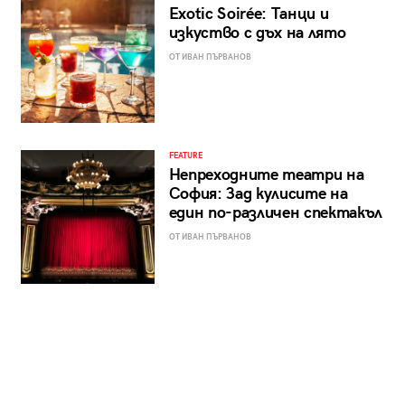
Exotic Soirée: Танци и
изкуство с дъх на лято
ОТ ИВАН ПЪРВАНОВ
FEATURE
Непреходните театри на
София: Зад кулисите на
един по-различен спектакъл
ОТ ИВАН ПЪРВАНОВ