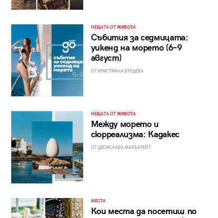
НЕЩАТА ОТ ЖИВОТА
Събития за седмицата:
уикенд на морето (6–9
август)
ОТ КРИСТИЯНА БУРДЕВА
НЕЩАТА ОТ ЖИВОТА
Между морето и
сюрреализма: Кадакес
ОТ ДЕСИСЛАВА МАКЪЛРЕЙТ
МЕСТА
Кои места да посетиш по