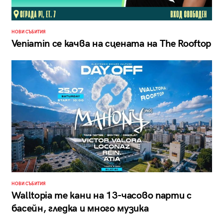
НОВИ СЪБИТИЯ
Veniamin се качва на сцената на The Rooftop
НОВИ СЪБИТИЯ
Walltopia те кани на 13-часово парти с
басейн, гледка и много музика