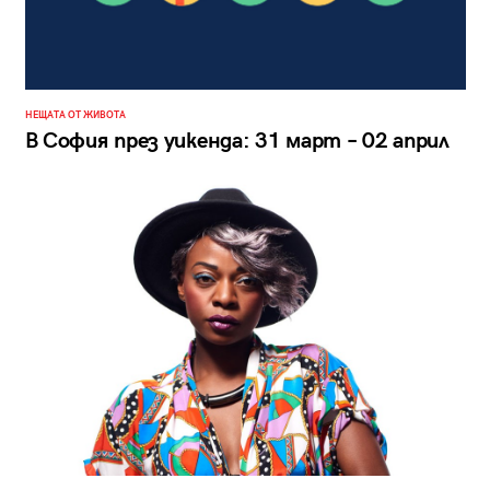
НЕЩАТА ОТ ЖИВОТА
В София през уикенда: 31 март – 02 април