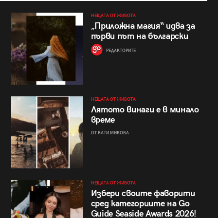
НЕЩАТА ОТ ЖИВОТА
„Приложна магия“ идва за
първи път на български
РЕДАКТОРИТЕ
НЕЩАТА ОТ ЖИВОТА
Лятото винаги е в минало
време
ОТ КАТИ МИКОВА
НЕЩАТА ОТ ЖИВОТА
Избери своите фаворити
сред категориите на Go
Guide Seaside Awards 2026!