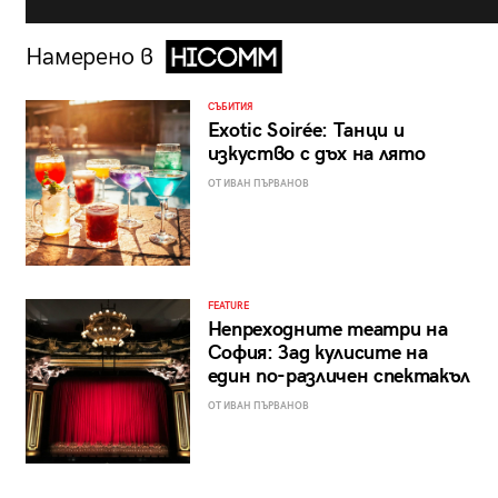
Намерено в
СЪБИТИЯ
Exotic Soirée: Танци и
изкуство с дъх на лято
ОТ ИВАН ПЪРВАНОВ
FEATURE
Непреходните театри на
София: Зад кулисите на
един по-различен спектакъл
ОТ ИВАН ПЪРВАНОВ