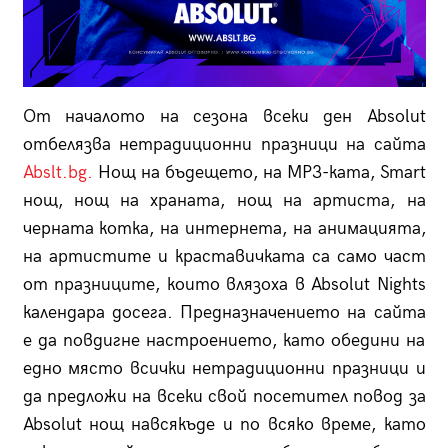
От началото на сезона всеки ден Absolut
отбелязва нетрадиционни празници на сайта
Abslt.bg.
Нощ на бъдещето, на MP3-ката, Smart
нощ, нощ на храната, нощ на артиста, на
черната котка, на интернета, на aнимацията,
на артистите и краставичката са само част
от празниците, които влязоха в Absolut Nights
календара досега. Предназначението на сайта
е да повдигне настроението, като обедини на
едно място всички нетрадиционни празници и
да предложи на всеки свой посетител повод за
Absolut нощ навсякъде и по всяко време, като