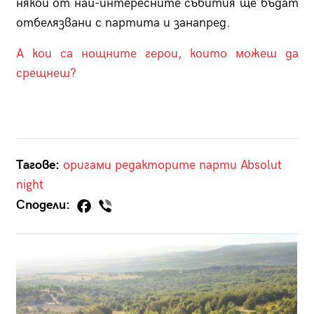
някои от най-интересните събития ще бъдат
отбелязвани с партита и занапред.
А кои са нощните герои, които можеш да
срещнеш?
Тагове:
оригами
редакторите
парти
Absolut
night
Сподели: