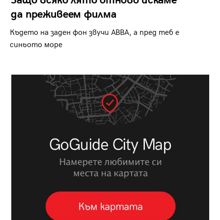
Защо всяко лято отново искаме
да преживеем филма
Където на заден фон звучи ABBA, а пред теб е
синьото море