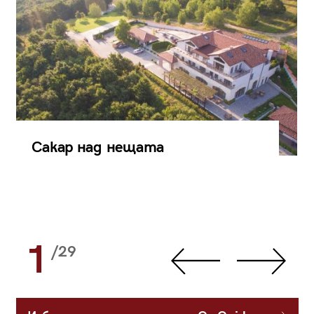
Сакар над нещата
1
/29