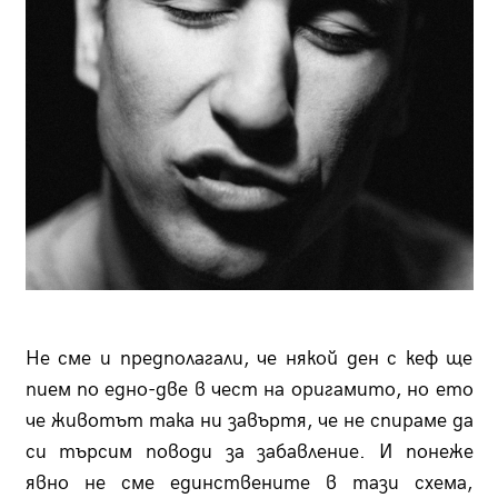
Не сме и предполагали, че някой ден с кеф ще
пием по едно-две в чест на оригамито, но ето
че животът така ни завъртя, че не спираме да
си търсим поводи за забавление. И понеже
явно не сме единствените в тази схема,