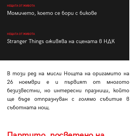
НЕЩАТА ОТ ЖИВОТА
Момичето, което се бори с бикове
НЕЩАТА ОТ ЖИВОТА
Stranger Things оживява на сцената в НДК
В този ред на мисли Нощта на оригамито на
26 ноември е и първият от многото
безизвестни, но интересни празници, който
ще бъде отпразнуван с голямо събитие в
съботната нощ.
Партито, посветено на