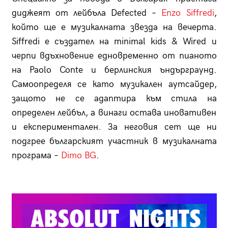
диджеят от лейбъла Defected –
Enzo Siffredi
,
който ще е музикалната звезда на вечерта.
Siffredi е създател на minimal kids & Wired и
черпи вдъхновение едновременно от пианото
на Paolo Conte и берлинския ъндърграунд.
Самоопределя се като музикален аутсайдер,
защото не се адаптира към стила на
определен лейбъл, а винаги остава иновативен
и експериментален. За неговия сет ще ни
подгрее българският участник в музикалната
програма –
Dimo BG
.