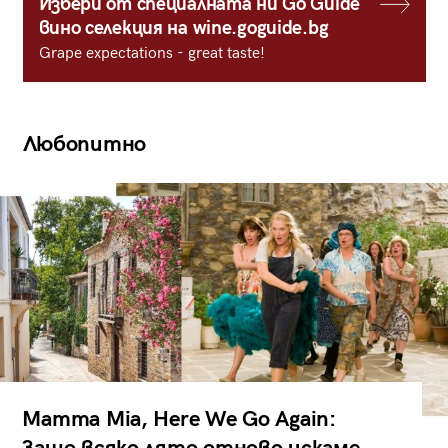
Избери от специалната ни Go Guide
вино селекция на wine.goguide.bg
Grape expectations - great taste!
Любопитно
Mamma Mia, Here We Go Again: