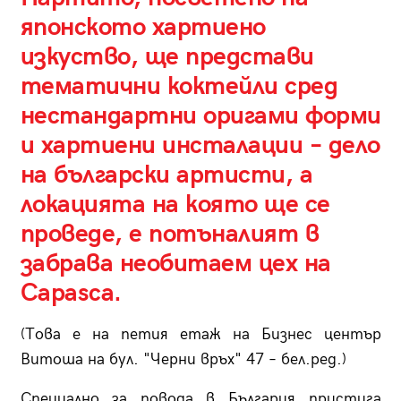
японското хартиено
изкуство, ще представи
тематични коктейли сред
нестандартни оригами форми
и хартиени инсталации – дело
на български артисти, а
локацията на която ще се
проведе, е потъналият в
забрава необитаем цех на
Capasca.
(Това е на петия етаж на Бизнес център
Витоша на бул. "Черни връх" 47 – бел.ред.)
Специално за повода в България пристига