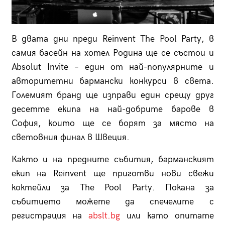
В двата дни преди Reinvent The Pool Party, в
самия басейн на хотел Родина ще се състои и
Absolut Invite – един от най-популярните и
авторитетни бармански конкурси в света.
Големият бранд ще изправи един срещу друг
десетте екипа на най-добрите барове в
София, които ще се борят за място на
световния финал в Швеция.
Както и на предните събития, барманският
екип на Reinvent ще приготви нови свежи
коктейли за The Pool Party. Покана за
събитието можете да спечелите с
регистрация на
abslt.bg
или като опитате