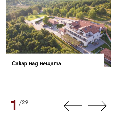
Сакар над нещата
1
/29