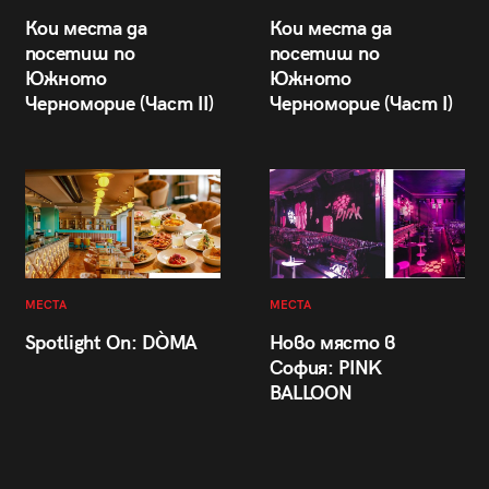
Кои места да
Кои места да
посетиш по
посетиш по
Южното
Южното
Черноморие (Част II)
Черноморие (Част I)
МЕСТА
МЕСТА
Spotlight On: DÒMA
Ново място в
София: PINK
BALLOON