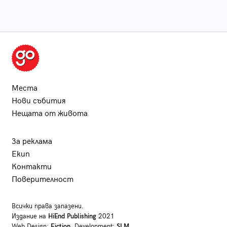
Места
Нови събития
Нещата от живота
За реклама
Екип
Контакти
Поверителност
Всички права запазени.
Издание на
HiEnd Publishing
2021
Web Design:
Fiction
, Development:
SLM