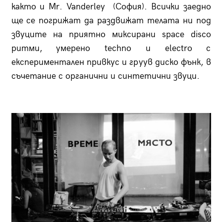
както и Mr. Vanderley (София). Всички заедно
ще се погрижат да раздвижат телата ни под
звуците на приятно миксирани space disco
ритми, умерено techno и electro с
експериментален привкус и груув диско фънк, в
съчетание с органични и синтетични звуци.