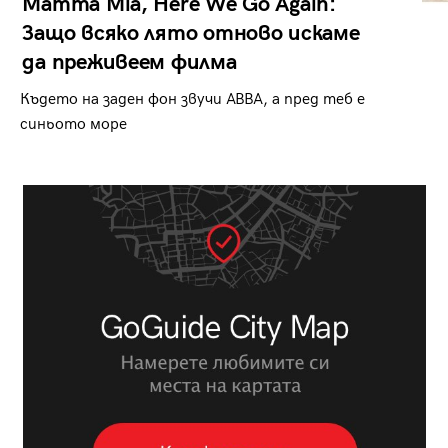
Mamma Mia, Here We Go Again:
Защо всяко лято отново искаме
да преживеем филма
Където на заден фон звучи ABBA, а пред теб е
синьото море