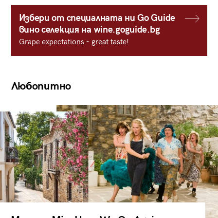
Избери от специалната ни Go Guide
вино селекция на wine.goguide.bg
Grape expectations - great taste!
Любопитно