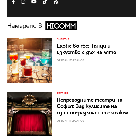
Намерено в
СЪБИТИЯ
Exotic Soirée: Танци и
изкуство с дъх на лято
ОТ ИВАН ПЪРВАНОВ
FEATURE
Непреходните театри на
София: Зад кулисите на
един по-различен спектакъл
ОТ ИВАН ПЪРВАНОВ