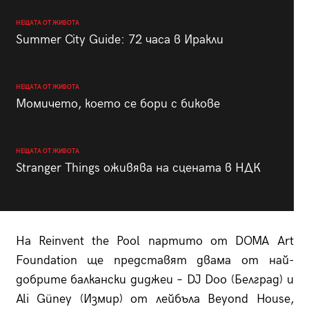
НЕЩАТА ОТ ЖИВОТА
Summer City Guide: 72 часа в Иракли
НЕЩАТА ОТ ЖИВОТА
Момичето, което се бори с бикове
НЕЩАТА ОТ ЖИВОТА
Stranger Things оживява на сцената в НДК
На Reinvent the Pool партито от DOMA Аrt
Foundation ще представят двама от най-
добрите балкански диджеи – DJ Doo (Белград) и
Ali Güney (Измир) от лейбъла Beyond House,