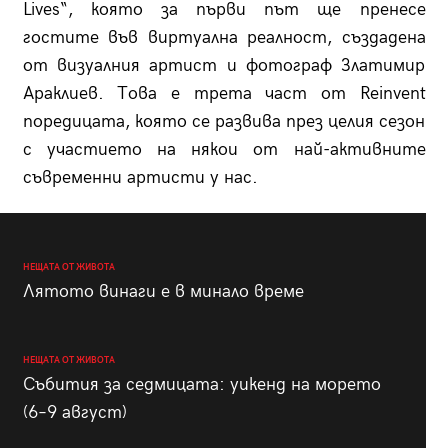
Lives“, която за първи път ще пренесе
гостите във виртуална реалност, създадена
от визуалния артист и фотограф Златимир
Араклиев. Това е трета част от Reinvent
поредицата, която се развива през целия сезон
с участието на някои от най-активните
съвременни артисти у нас.
НЕЩАТА ОТ ЖИВОТА
Лятото винаги е в минало време
НЕЩАТА ОТ ЖИВОТА
Събития за седмицата: уикенд на морето
(6–9 август)