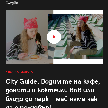
Следва
НЕЩАТА ОТ ЖИВОТА
City Guide: Водим те на кафе,
донъти и коктейли във или
близо до парк – май няма как
да е по-добър!