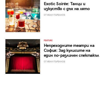
Exotic Soirée: Танци и
изкуство с дъх на лято
ОТ ИВАН ПЪРВАНОВ
FEATURE
Непреходните театри на
София: Зад кулисите на
един по-различен спектакъл
ОТ ИВАН ПЪРВАНОВ