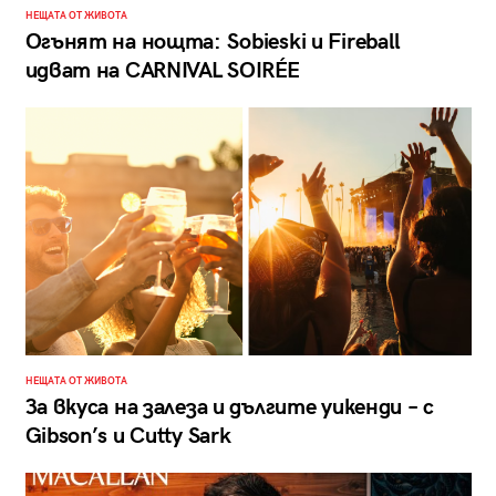
НЕЩАТА ОТ ЖИВОТА
Огънят на нощта: Sobieski и Fireball
идват на CARNIVAL SOIRÉE
НЕЩАТА ОТ ЖИВОТА
За вкуса на залеза и дългите уикенди – с
Gibson’s и Cutty Sark