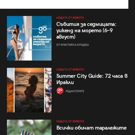
НЕЩАТА ОТ ЖИВОТА
Събития за седмицата:
уикенд на морето (6–9
август)
ОТ КРИСТИЯНА БУРДЕВА
НЕЩАТА ОТ ЖИВОТА
Summer City Guide: 72 часа в
Иракли
РЕДАКТОРИТЕ
НЕЩАТА ОТ ЖИВОТА
Всички обичат таралежите