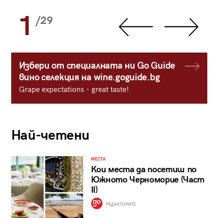
1
/29
Избери от специалната ни Go Guide
вино селекция на wine.goguide.bg
Grape expectations - great taste!
Най-четени
МЕСТА
Кои места да посетиш по
Южното Черноморие (Част
II)
РЕДАКТОРИТЕ