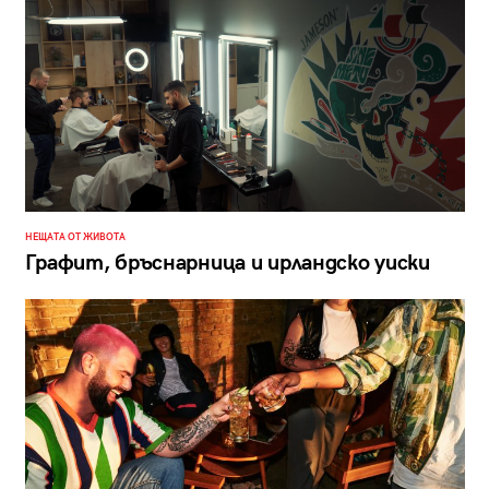
НЕЩАТА ОТ ЖИВОТА
Графит, бръснарница и ирландско уиски