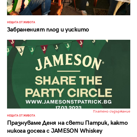
НЕЩАТА ОТ ЖИВОТА
Забраненият плод и уискито
Платено съдържание
НЕЩАТА ОТ ЖИВОТА
Празнуваме Деня на свети Патрик, както
никога досега с JAMESON Whiskey