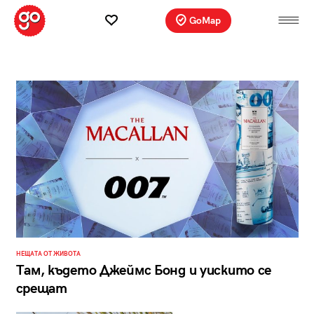
GoMap
НЕЩАТА ОТ ЖИВОТА
Там, където Джеймс Бонд и уискито се
срещат