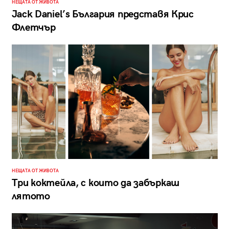
НЕЩАТА ОТ ЖИВОТА
Jack Daniel’s България представя Крис
Флетчър
НЕЩАТА ОТ ЖИВОТА
Три коктейла, с които да забъркаш
лятото