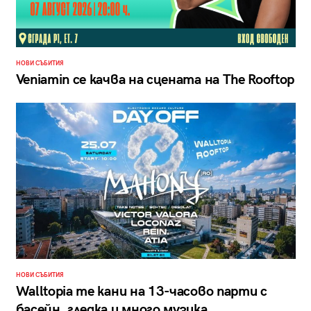
НОВИ СЪБИТИЯ
Veniamin се качва на сцената на The Rooftop
НОВИ СЪБИТИЯ
Walltopia те кани на 13-часово парти с
басейн, гледка и много музика