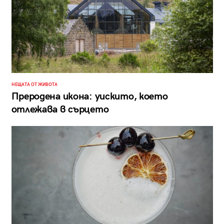
НЕЩАТА ОТ ЖИВОТА
Преродена икона: уискито, което
отлежава в сърцето