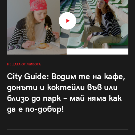
НЕЩАТА ОТ ЖИВОТА
City Guide: Водим те на кафе,
донъти и коктейли във или
близо до парк – май няма как
да е по-добър!