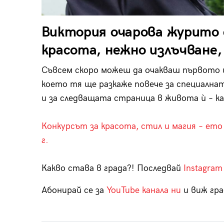
Виктория очарова журито
красота, нежно излъчване,
Съвсем скоро можеш да очакваш първото и
което тя ще разкаже повече за специалнат
и за следващата страница в живота ѝ – ка
Конкурсът за красота, стил и магия – ето
г.
Какво става в града?! Последвай
Instagram
Абонирай се за
YouTube канала ни
и виж гра