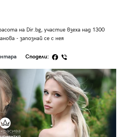
расота на Dir.bg, участие взеха над 1300
ова - запознай се с нея
29
/29
ентара
Сподели: