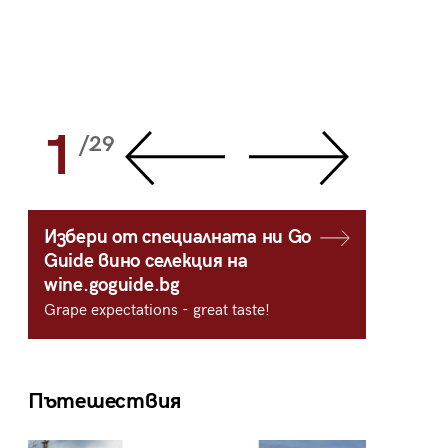
1
2
/29
/
Избери от специалната ни Go
Guide вино селекция на
wine.goguide.bg
Grape expectations - great taste!
Пътешествия