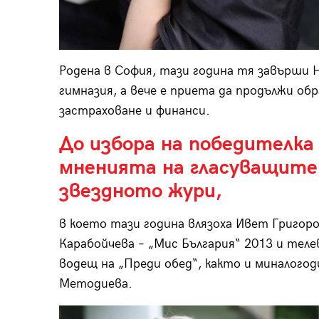
Родена в София, тази година тя завърши
гимназия, а вече е приета да продължи о
застраховане и финанси.
До избора на победителка
мненията на гласуващите
звездното жури,
в което тази година влязоха Ивет Григор
Карабойчева – „Мис България“ 2013 и тел
водещ на „Преди обед“, както и миналого
Методиева.