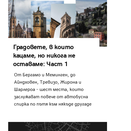
Градовете, в които
кацаме, но никога не
оставаме: Част 1
От Бергамо и Меминген, до
Айндховен, Тревизо, Жирона и
Шарлероа - шест места, които
заслужават повече от автобусна
спирка по пътя към някъде другаде