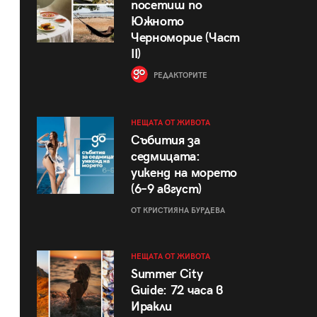
посетиш по
Южното
Черноморие (Част
II)
РЕДАКТОРИТЕ
НЕЩАТА ОТ ЖИВОТА
Събития за
седмицата:
уикенд на морето
(6–9 август)
ОТ КРИСТИЯНА БУРДЕВА
НЕЩАТА ОТ ЖИВОТА
Summer City
Guide: 72 часа в
Иракли