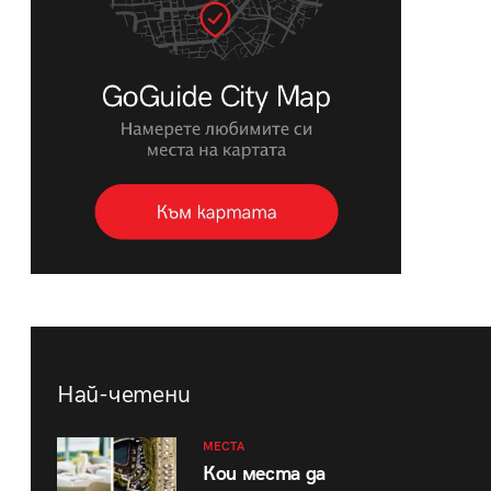
Най-четени
МЕСТА
Кои места да