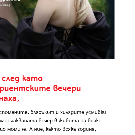
 след като
риентските вечери
наха,
спомените, блясъкът и хилядите усмивки
лгоочакваната вечер в живота на всяко
о момиче. А ние, както всяка година,