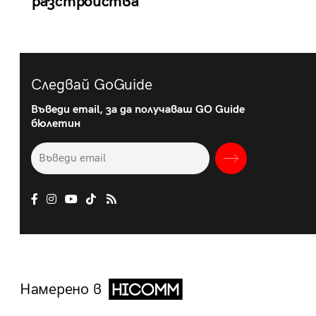
разстройства
Следвай GoGuide
Въведи email, за да получаваш GO Guide
бюлетин
Намерено в