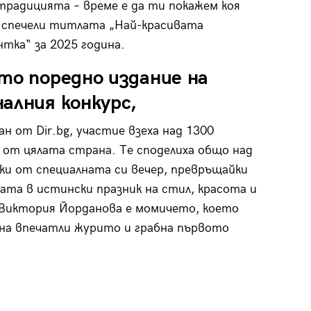
традицията – време е да ти покажем коя
 спечели титлата „Най-красивата
тка“ за 2025 година.
то поредно издание на
алния конкурс,
ан от Dir.bg, участие взеха над 1300
от цялата страна. Те споделиха общо над
ки от специалната си вечер, превръщайки
ата в истински празник на стил, красота и
Виктория Йорданова е момичето, което
на впечатли журито и грабна първото