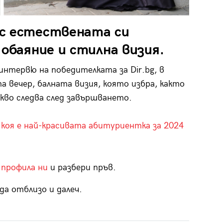
 с естествената си
 обаяние и стилна визия.
нтервю на победителката за Dir.bg, в
а вечер, балната визия, която избра, както
кво следва след завършването.
 коя е най-красивата абитуриентка за 2024
 профила ни
и разбери пръв.
да отблизо и далеч.