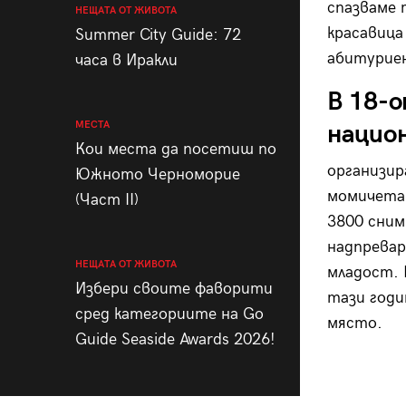
спазваме 
НЕЩАТА ОТ ЖИВОТА
красавица
Summer City Guide: 72
абитуриен
часа в Иракли
В 18-о
МЕСТА
национ
Кои места да посетиш по
организир
Южното Черноморие
момичета 
(Част II)
3800 сним
надпревар
НЕЩАТА ОТ ЖИВОТА
младост. 
Избери своите фаворити
тази годи
сред категориите на Go
място.
Guide Seaside Awards 2026!