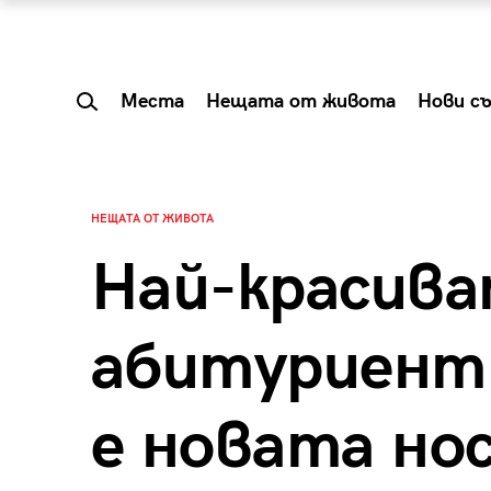
Места
Нещата от живота
Нови с
НЕЩАТА ОТ ЖИВОТА
Най-красив
абитуриентк
е новата но
 Shareable:
Summer Prelude: ка
лги вечери и
започва лятото в 