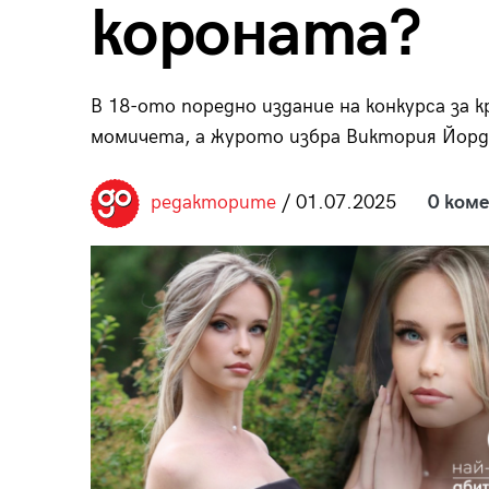
короната?
пания
В 18-ото поредно издание на конкурса за к
момичета, а журото избра Виктория Йордан
28
/29
редакторите
/ 01.07.2025
0 ком