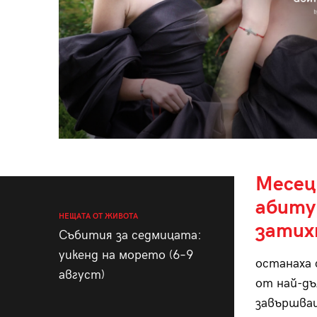
Месец
абиту
НЕЩАТА ОТ ЖИВОТА
затих
Събития за седмицата:
уикенд на морето (6–9
останаха 
август)
от най-дъ
завършващ