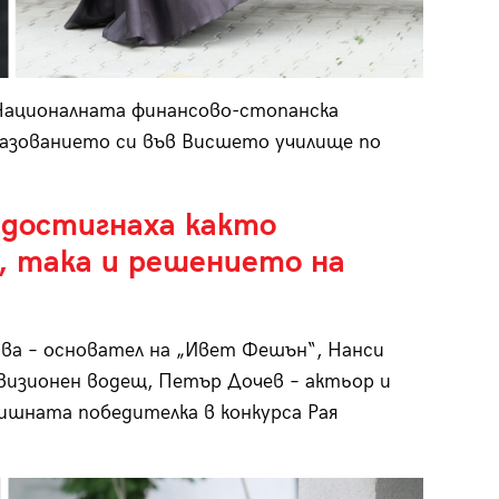
 Националната финансово-стопанска
бразованието си във Висшето училище по
 достигнаха както
, така и решението на
ова – основател на „Ивет Фешън“, Нанси
евизионен водещ, Петър Дочев – актьор и
дишната победителка в конкурса Рая