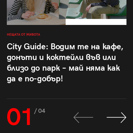
НЕЩАТА ОТ ЖИВОТА
City Guide: Водим те на кафе,
донъти и коктейли във или
близо до парк – май няма как
да е по-добър!
01
/ 04