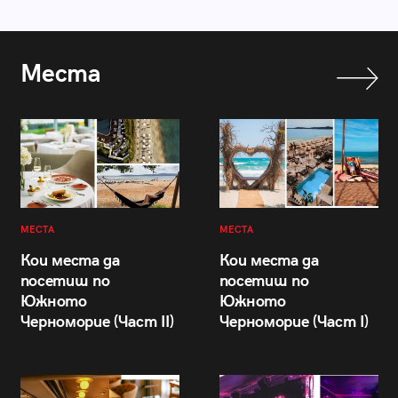
Места
МЕСТА
МЕСТА
Кои места да
Кои места да
посетиш по
посетиш по
Южното
Южното
Черноморие (Част II)
Черноморие (Част I)