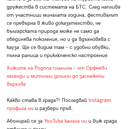
дружества в системата на БТС. След наплива
от участници миналата година, фестивалът
се превърна в живо доказателство, че
българската природа може не само да
обединява поколения, но и да вдъхновява с
кауза. Ще се видим там – с удобни обувки,
пълна раница и приключенско настроение.
Хижите на Родопа планина – от Орфееви
легенди и митични долини до заснежени
върхове
Какво става в града?! Последвай
Instagram
профила ни
и разбери пръв.
Абонирай се за
YouTube канала ни
и виж града