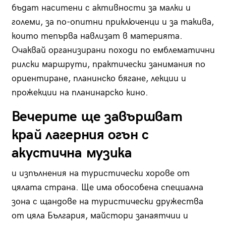
бъдат наситени с активности за малки и
големи, за по-опитни приключенци и за такива,
които тепърва навлизат в материята.
Очаквай организирани походи по емблематични
рилски маршрути, практически занимания по
ориентиране, планинско бягане, лекции и
прожекции на планинарско кино.
Вечерите ще завършват
край лагерния огън с
акустична музика
и изпълнения на туристически хорове от
цялата страна. Ще има обособена специална
зона с щандове на туристически дружества
от цяла България, майстори занаятчии и