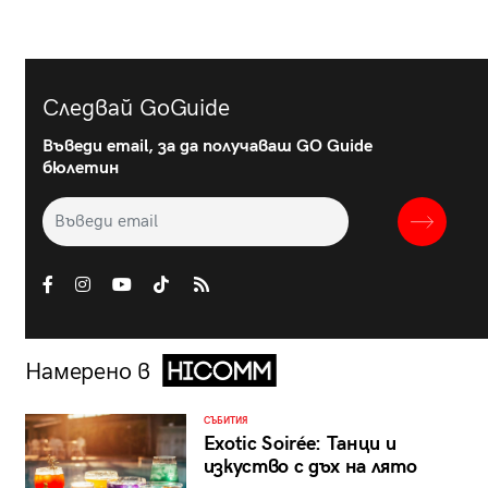
Следвай GoGuide
Въведи email, за да получаваш GO Guide
бюлетин
Намерено в
СЪБИТИЯ
Exotic Soirée: Танци и
изкуство с дъх на лято