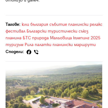
отблизо и далеч.
Тагове:
юли
българия
събитие
планински релакс
фестивал
Български туристически съюз
планина
БТС
природа
Мальовица
къмпинг
2025
туризъм
Рила
палатки
планински маршрути
Сподели: