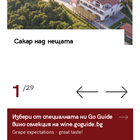
Сакар над нещата
1
/29
Избери от специалната ни Go Guide
вино селекция на wine.goguide.bg
Grape expectations - great taste!