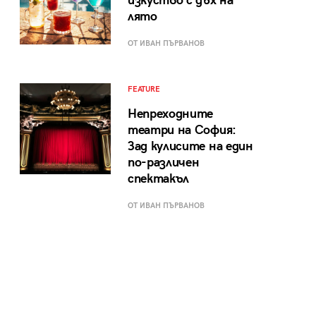
изкуство с дъх на
лято
ОТ ИВАН ПЪРВАНОВ
FEATURE
Непреходните
театри на София:
Зад кулисите на един
по-различен
спектакъл
ОТ ИВАН ПЪРВАНОВ