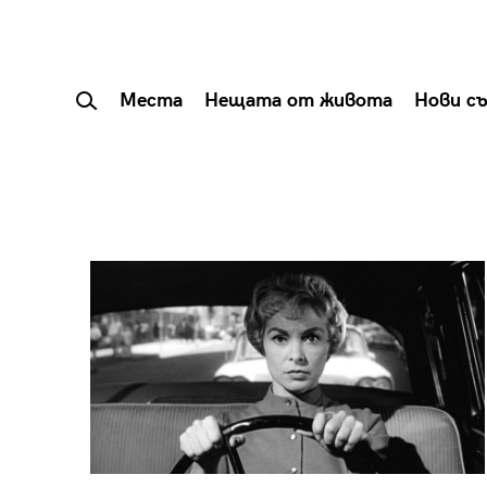
Места
Нещата от живота
Нови с