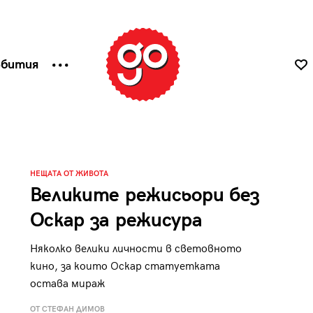
ъбития
НЕЩАТА ОТ ЖИВОТА
Великите режисьори без
Оскар за режисура
Няколко велики личности в световното
кино, за които Оскар статуетката
остава мираж
ОТ СТЕФАН ДИМОВ