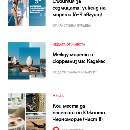
Събития за
седмицата: уикенд на
морето (6–9 август)
ОТ КРИСТИЯНА БУРДЕВА
НЕЩАТА ОТ ЖИВОТА
Между морето и
сюрреализма: Кадакес
ОТ ДЕСИСЛАВА МАКЪЛРЕЙТ
МЕСТА
Кои места да
посетиш по Южното
Черноморие (Част II)