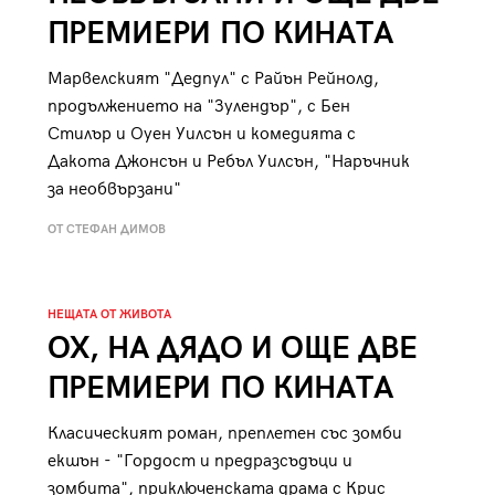
ПРЕМИЕРИ ПО КИНАТА
Марвелският "Дедпул" с Райън Рейнолд,
продължението на "Зулендър", с Бен
Стилър и Оуен Уилсън и комедията с
Дакота Джонсън и Ребъл Уилсън, "Наръчник
за необвързани"
ОТ СТЕФАН ДИМОВ
НЕЩАТА ОТ ЖИВОТА
ОХ, НА ДЯДО И ОЩЕ ДВЕ
ПРЕМИЕРИ ПО КИНАТА
Класическият роман, преплетен със зомби
екшън - "Гордост и предразсъдъци и
зомбита", приключенската драма с Крис