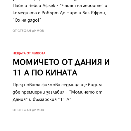
Пайн и Кейси Афлек - "Часът на героите" и
комедията с Робърт Де Ниро и Зак Ефрон,
"Ох на дядо!"
ОТ СТЕФАН ДИМОВ
НЕЩАТА ОТ ЖИВОТА
МОМИЧЕТО ОТ ДАНИЯ И
11 А ПО КИНАТА
През новата филмова седмица ще видим
две премиерни заглавия - "Момичето от
Дания" и българския "11 А"
ОТ СТЕФАН ДИМОВ