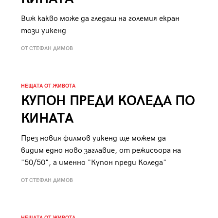
Виж какво може да гледаш на големия екран
този уикенд
ОТ СТЕФАН ДИМОВ
НЕЩАТА ОТ ЖИВОТА
КУПОН ПРЕДИ КОЛЕДА ПО
КИНАТА
През новия филмов уикенд ще можем да
видим едно ново заглавие, от режисьора на
"50/50", а именно "Купон преди Коледа"
ОТ СТЕФАН ДИМОВ
НЕЩАТА ОТ ЖИВОТА