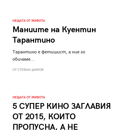
к
Tender is the Wine – Какво
чаша
се пие на Лазурния бряг
НЕЩАТА ОТ ЖИВОТА
Маниите на Куентин
Тарантино
Тарантино е фетишист, а ние го
29
/29
обичаме...
ОТ СТЕФАН ДИМОВ
НЕЩАТА ОТ ЖИВОТА
5 СУПЕР КИНО ЗАГЛАВИЯ
ОТ 2015, КОИТО
ПРОПУСНА, А НЕ