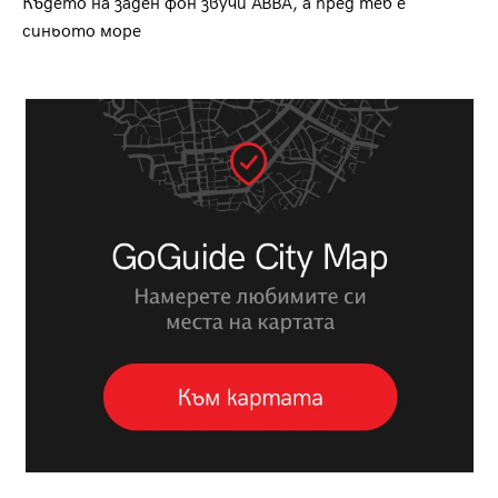
Където на заден фон звучи ABBA, а пред теб е
синьото море