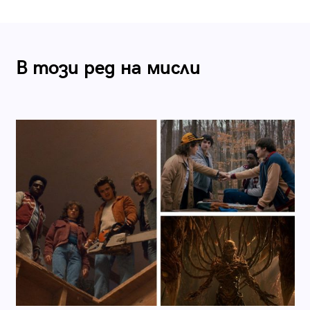
В този ред на мисли