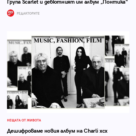
Група Scarlet и дебютният им албум „Понтика“
РЕДАКТОРИТЕ
НЕЩАТА ОТ ЖИВОТА
Дешифроваме новия албум на Charli xcx