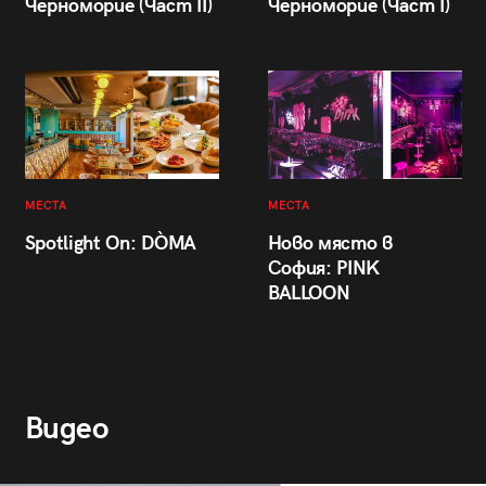
Черноморие (Част II)
Черноморие (Част I)
МЕСТА
МЕСТА
Spotlight On: DÒMA
Ново място в
София: PINK
BALLOON
Видео