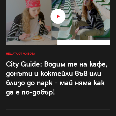
НЕЩАТА ОТ ЖИВОТА
City Guide: Водим те на кафе,
донъти и коктейли във или
близо до парк – май няма как
да е по-добър!