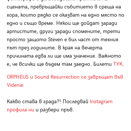
сцената, превръщайки събитието в среща на
хора, които рядко се оказват на едно място по
едно и също време. Някои ще дойдат заради
артистите, други заради спомените, трети
просто защото Steven е бил част от техния
път през годините. В края на вечерта
причината едва ли ще има значение. Важното
е, че всички ще бъдем там заедно. Билети
ТУК
.
ORPHEUS и Sound Resurrection се завръщат във
Videnie
Какво става в града?! Последвай
Instagram
профила ни
и разбери пръв.