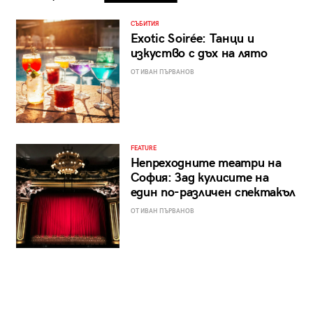
СЪБИТИЯ
Exotic Soirée: Танци и
изкуство с дъх на лято
ОТ ИВАН ПЪРВАНОВ
FEATURE
Непреходните театри на
София: Зад кулисите на
един по-различен спектакъл
ОТ ИВАН ПЪРВАНОВ