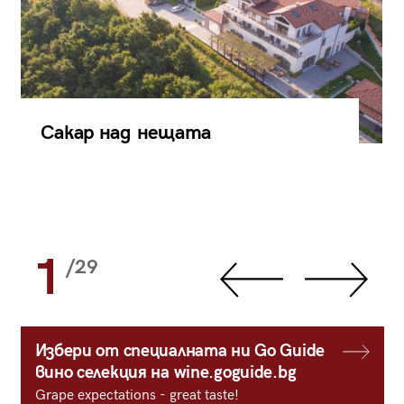
Сакар над нещата
1
/29
Избери от специалната ни Go Guide
вино селекция на wine.goguide.bg
Grape expectations - great taste!