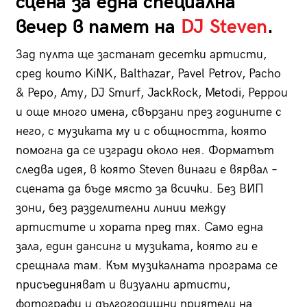
сцена за една специална
вечер в памет на
DJ Steven
.
Зад пулта ще застанат десетки артисти,
сред които KiNK, Balthazar, Pavel Petrov, Pacho
& Pepo, Amy, DJ Smurf, JackRock, Metodi, Peppou
и още много имена, свързани през годините с
него, с музиката му и с общността, която
помогна да се изгради около нея. Форматът
следва идея, в която Steven винаги е вярвал –
сцената да бъде място за всички. Без ВИП
зони, без разделителни линии между
артистите и хората пред тях. Само една
зала, един дансинг и музиката, която ги е
срещнала там. Към музикалната програма се
присъединяват и визуални артисти,
фотографи и дългогодишни приятели на