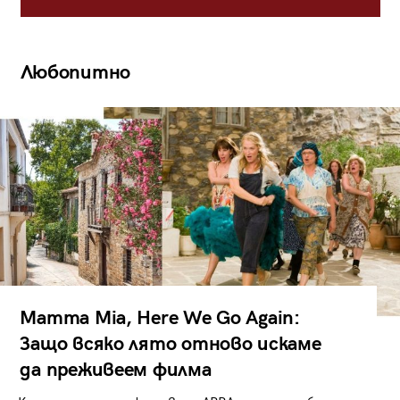
Любопитно
Mamma Mia, Here We Go Again:
Защо всяко лято отново искаме
да преживеем филма