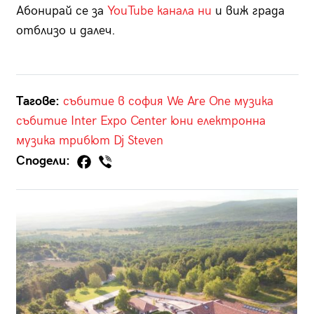
Абонирай се за
YouTube канала ни
и виж града
отблизо и далеч.
Тагове:
събитие в софия
We Are One
музика
събитие
Inter Expo Center
юни
електронна
музика
трибют
Dj Steven
Сподели: