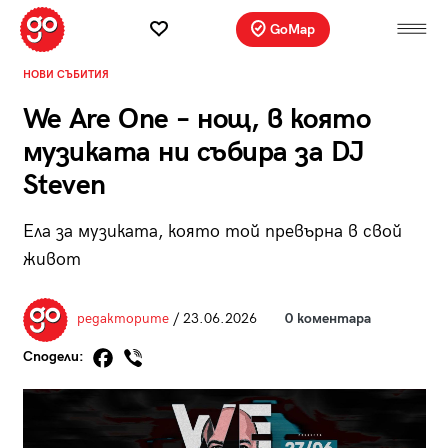
GoMap
НОВИ СЪБИТИЯ
We Are One – нощ, в която
музиката ни събира за DJ
Steven
Ела за музиката, която той превърна в свой
живот
редакторите
/ 23.06.2026
0 коментара
Сподели: