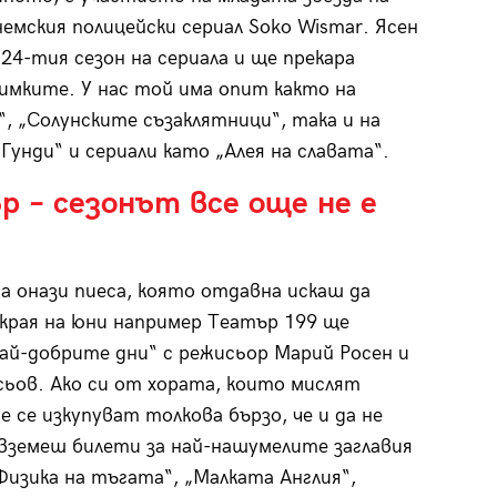
емския полицейски сериал Soko Wismar. Ясен
 24-тия сезон на сериала и ще прекара
нимките. У нас той има опит както на
“, „Солунските съзаклятници“, така и на
Гунди“ и сериали като „Алея на славата“.
 – сезонът все още не е
а онази пиеса, която отдавна искаш да
 края на юни например Театър 199 ще
ай-добрите дни“ с режисьор Марий Росен и
сьов. Ако си от хората, които мислят
 се изкупуват толкова бързо, че и да не
 вземеш билети за най-нашумелите заглавия
Физика на тъгата“, „Малката Англия“,