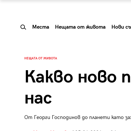
Места
Нещата от живота
Нови с
НЕЩАТА ОТ ЖИВОТА
Какво ново п
нас
От Георги Господинов до планети като за
 Shareable:
Summer Prelude: ка
лги вечери и
започва лятото в 