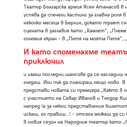
Театър Българска армия Ясен Атанасов в н
успява да спечели кастинг за главна роля в
няколко месеца в Берлин, докато траят с
сцената в заглавия като „Хамлет“, „Племе
големия екран – в „Петя на моята Петя“, „
И като споменахме театър
приключил
и имаш последни шансове да се насладиш н
гледаш. Или пък да планираш нещо ново. В
представи новата си премиера „Както в н
с участието на Севар Иванов и Теодор Ки
напред (а за някои представления билетите
искаш, го правиш…) – отсега можеш да си
в новия сезон на Народния театър като „