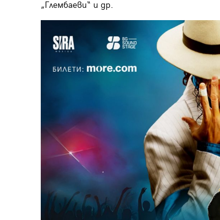
„Глембаеви“ и др.