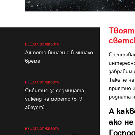
Твоят
светс
НЕЩАТА ОТ ЖИВОТА
Лятото винаги е в минало
Спестявам
време
интересно
забравим 
Така че на
НЕЩАТА ОТ ЖИВОТА
приятно ч
Събития за седмицата:
родната 
уикенд на морето (6–9
август)
А какв
ако не
НЕЩАТА ОТ ЖИВОТА
Госпо