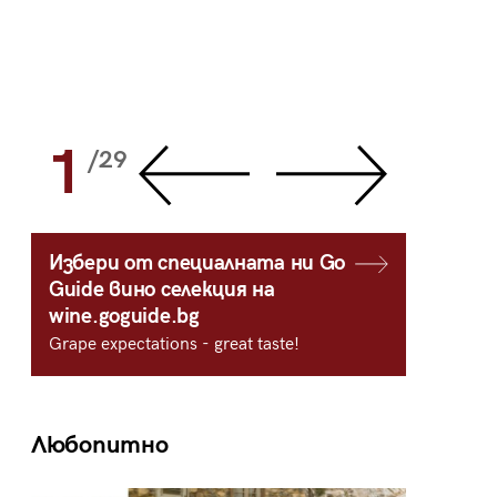
1
2
/29
/
Избери от специалната ни Go
Guide вино селекция на
wine.goguide.bg
Grape expectations - great taste!
Любопитно