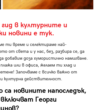
 гид в културните и
ки новини е тук.
е ти време и селектираме най-
то от света и у нас, без, разбира се, да
да добавим доза хумористично намигване.
 плажа или в офиса, желаем ти хлад и
етене! Започваме с всичко важно от
ни културна действителност.
о са новините напоследък,
 включват Георги
динов?