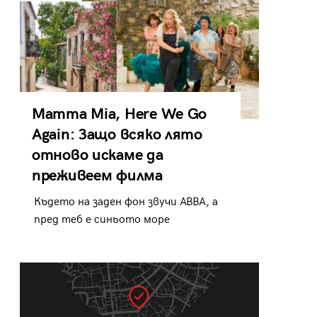
Mamma Mia, Here We Go
Again: Защо всяко лято
отново искаме да
преживеем филма
Където на заден фон звучи ABBA, а
пред теб е синьото море