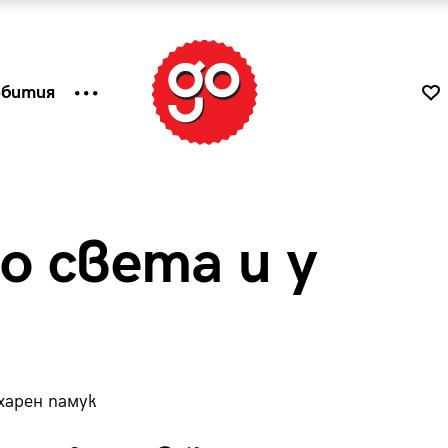
ъбития
о света и у
харен памук
к
Tender is the Wine – Какво
чаша
се пие на Лазурния бряг