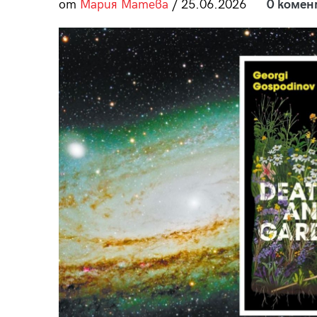
от
Мария Матева
/ 25.06.2026
0 комен
пания
28
/29