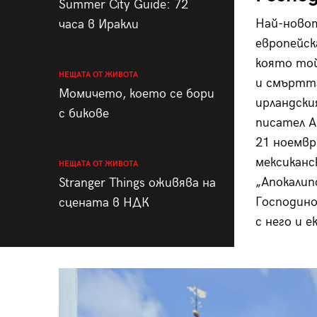
Summer City Guide: 72
Най-новот
часа в Иракли
европейск
която той
НЕЩАТА ОТ ЖИВОТА
и смъртта
Момичето, което се бори
ирландски
с бикове
писател А
21 ноемвр
мексиканс
НЕЩАТА ОТ ЖИВОТА
„Апокалип
Stranger Things оживява на
Господино
сцената в НДК
с него и е