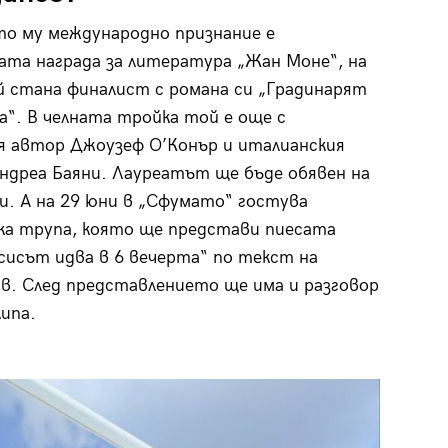
о му международно признание е
ата награда за литература „Жан Моне“, на
 стана финалист с романа си „Градинарят
“. В челната тройка той е още с
я автор Джоузеф О’Конър и италианския
ндреа Баяни. Лауреатът ще бъде обявен на
и. А на 29 юни в „Сфумато“ гостува
ка трупа, която ще представи пиесата
сисът идва в 6 вечерта“ по текст на
в. След представлението ще има и разговор
кипа.