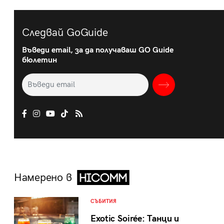
Следвай GoGuide
Въведи email, за да получаваш GO Guide
бюлетин
Намерено в
СЪБИТИЯ
Exotic Soirée: Танци и