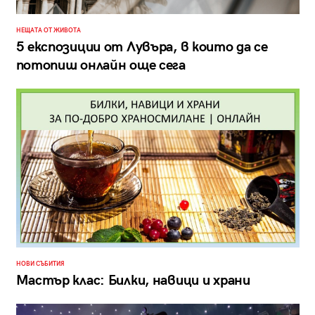
НЕЩАТА ОТ ЖИВОТА
5 експозиции от Лувъра, в които да се
потопиш онлайн още сега
НОВИ СЪБИТИЯ
Мастър клас: Билки, навици и храни