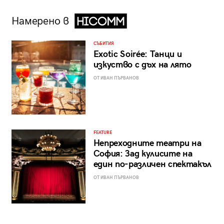
Намерено в
СЪБИТИЯ
Exotic Soirée: Танци и
изкуство с дъх на лято
ОТ ИВАН ПЪРВАНОВ
FEATURE
Непреходните театри на
София: Зад кулисите на
един по-различен спектакъл
ОТ ИВАН ПЪРВАНОВ