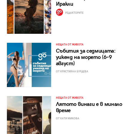
Иракли
РЕДАКТОРИТЕ
НЕЩАТА ОТ ЖИВОТА
Събития за седмицата:
уикенд на морето (6–9
август)
ОТ КРИСТИЯНА БУРДЕВА
НЕЩАТА ОТ ЖИВОТА
Лятото винаги е в минало
време
ОТ КАТИ МИКОВА