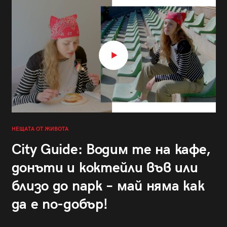
НЕЩАТА ОТ ЖИВОТА
City Guide: Водим те на кафе,
донъти и коктейли във или
близо до парк – май няма как
да е по-добър!