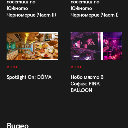
посетиш по
посетиш по
Южното
Южното
Черноморие (Част II)
Черноморие (Част I)
МЕСТА
МЕСТА
Spotlight On: DÒMA
Ново място в
София: PINK
BALLOON
Видео