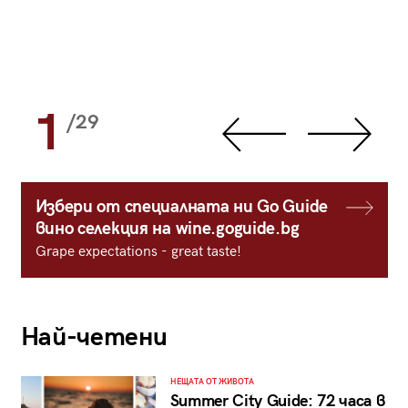
1
/29
Избери от специалната ни Go Guide
вино селекция на wine.goguide.bg
Grape expectations - great taste!
Най-четени
НЕЩАТА ОТ ЖИВОТА
Summer City Guide: 72 часа в