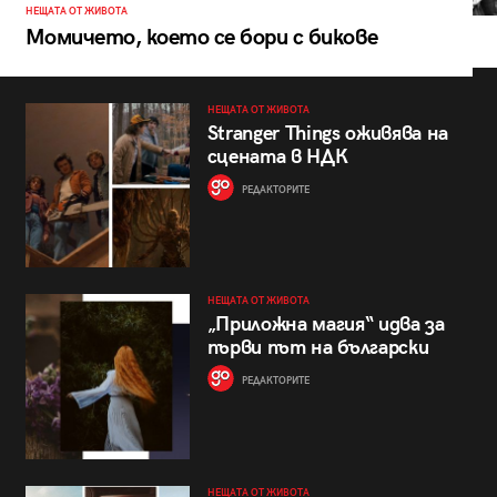
НЕЩАТА ОТ ЖИВОТА
Момичето, което се бори с бикове
НЕЩАТА ОТ ЖИВОТА
Stranger Things оживява на
сцената в НДК
РЕДАКТОРИТЕ
НЕЩАТА ОТ ЖИВОТА
„Приложна магия“ идва за
първи път на български
РЕДАКТОРИТЕ
НЕЩАТА ОТ ЖИВОТА