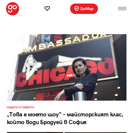
GoMap
НЕЩАТА ОТ ЖИВОТА
„Това е моето шоу“ – майсторският клас,
който води Бродуей в София