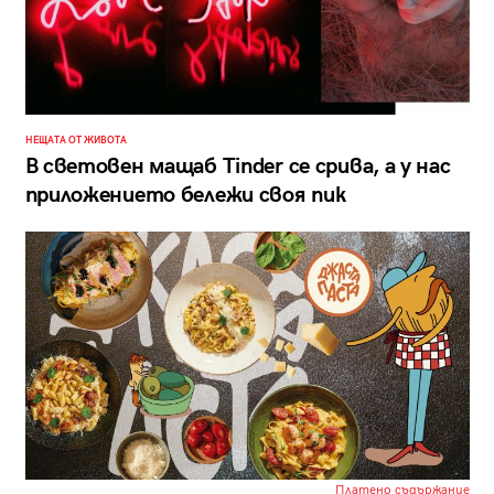
НЕЩАТА ОТ ЖИВОТА
В световен мащаб Tinder се срива, а у нас
приложението бележи своя пик
Платено съдържание