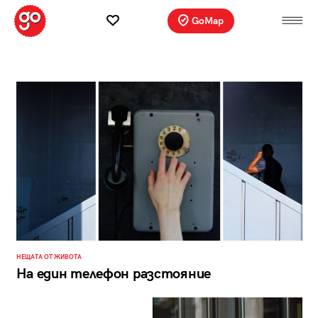
GoMap
НЕЩАТА ОТ ЖИВОТА
На един телефон разстояние