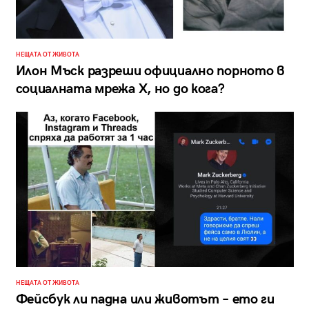
НЕЩАТА ОТ ЖИВОТА
Илон Мъск разреши официално порното в
социалната мрежа X, но до кога?
НЕЩАТА ОТ ЖИВОТА
Фейсбук ли падна или животът – ето ги