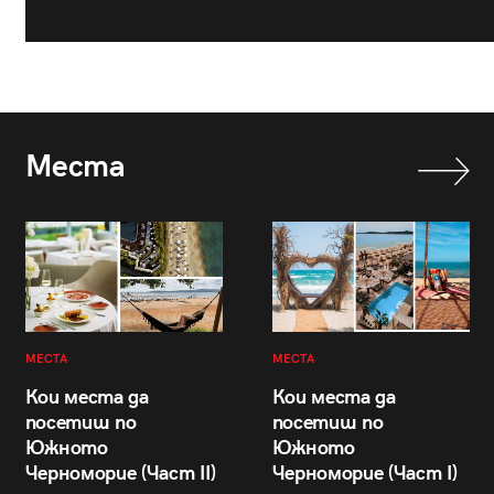
Места
МЕСТА
МЕСТА
Кои места да
Кои места да
посетиш по
посетиш по
Южното
Южното
Черноморие (Част II)
Черноморие (Част I)