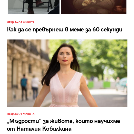
НЕЩАТА ОТ ЖИВОТА
Как да се превърнеш в мeмe за 60 секунди
НЕЩАТА ОТ ЖИВОТА
„Мъдрости“ за живота, които научихме
от Наталия Кобилкина