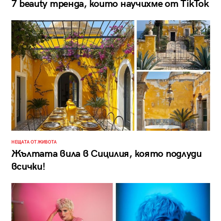
7 beauty тренда, които научихме от TikTok
НЕЩАТА ОТ ЖИВОТА
Жълтата вила в Сицилия, която подлуди
всички!