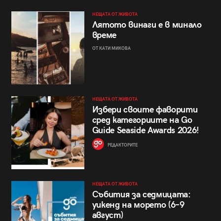
НЕЩАТА ОТ ЖИВОТА
Лятото винаги е в минало
време
ОТ КАТИ МИКОВА
НЕЩАТА ОТ ЖИВОТА
Избери своите фаворити
сред категориите на Go
Guide Seaside Awards 2026!
РЕДАКТОРИТЕ
НЕЩАТА ОТ ЖИВОТА
Събития за седмицата:
уикенд на морето (6–9
август)