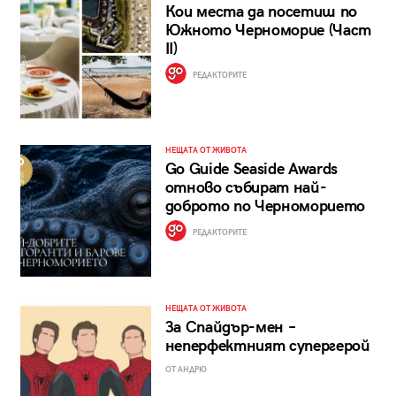
Кои места да посетиш по
Южното Черноморие (Част
II)
РЕДАКТОРИТЕ
НЕЩАТА ОТ ЖИВОТА
Go Guide Seaside Awards
отново събират най-
доброто по Черноморието
РЕДАКТОРИТЕ
НЕЩАТА ОТ ЖИВОТА
За Спайдър-мен –
неперфектният супергерой
ОТ АНДРЮ