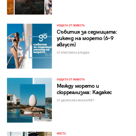
НЕЩАТА ОТ ЖИВОТА
Събития за седмицата:
уикенд на морето (6–9
август)
ОТ КРИСТИЯНА БУРДЕВА
НЕЩАТА ОТ ЖИВОТА
Между морето и
сюрреализма: Кадакес
ОТ ДЕСИСЛАВА МАКЪЛРЕЙТ
МЕСТА