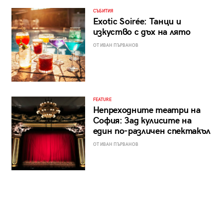
СЪБИТИЯ
Exotic Soirée: Танци и
изкуство с дъх на лято
ОТ ИВАН ПЪРВАНОВ
FEATURE
Непреходните театри на
София: Зад кулисите на
един по-различен спектакъл
ОТ ИВАН ПЪРВАНОВ