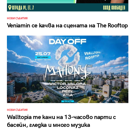
НОВИ СЪБИТИЯ
Veniamin се качва на сцената на The Rooftop
НОВИ СЪБИТИЯ
Walltopia те кани на 13-часово парти с
басейн, гледка и много музика