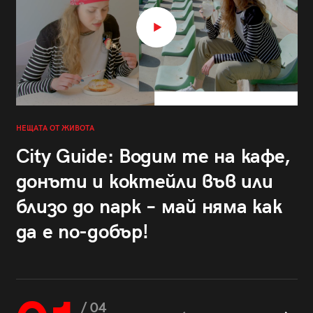
НЕЩАТА ОТ ЖИВОТА
City Guide: Водим те на кафе,
донъти и коктейли във или
близо до парк – май няма как
да е по-добър!
/ 04