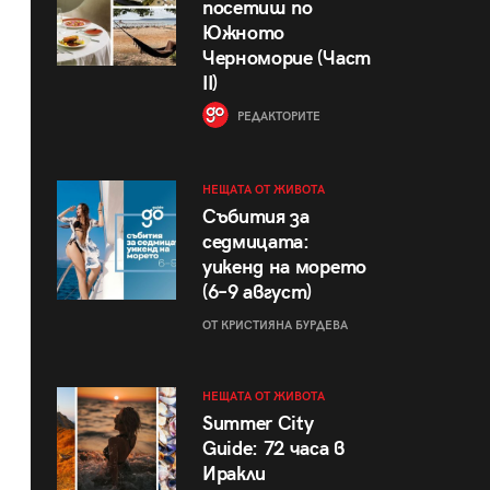
посетиш по
Южното
Черноморие (Част
II)
РЕДАКТОРИТЕ
НЕЩАТА ОТ ЖИВОТА
Събития за
седмицата:
уикенд на морето
(6–9 август)
ОТ КРИСТИЯНА БУРДЕВА
НЕЩАТА ОТ ЖИВОТА
Summer City
Guide: 72 часа в
Иракли