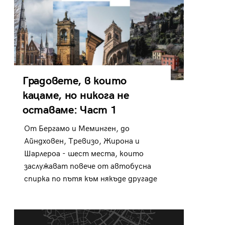
Градовете, в които
кацаме, но никога не
оставаме: Част 1
От Бергамо и Меминген, до
Айндховен, Тревизо, Жирона и
Шарлероа - шест места, които
заслужават повече от автобусна
спирка по пътя към някъде другаде