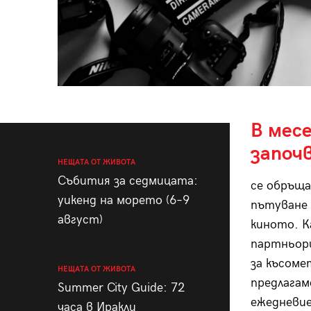
В месе
започ
НЕЩАТА ОТ ЖИВОТА
Събития за седмицата:
се обръща
уикенд на морето (6–9
пътуване 
август)
киното. К
партньор
за късоме
НЕЩАТА ОТ ЖИВОТА
предлагам
Summer City Guide: 72
ежедневие
часа в Иракли