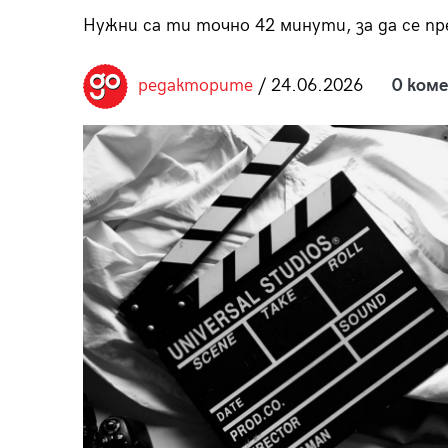
пания
Нужни са ти точно 42 минути, за да се п
редакторите
/ 24.06.2026
0 ком
28
/29