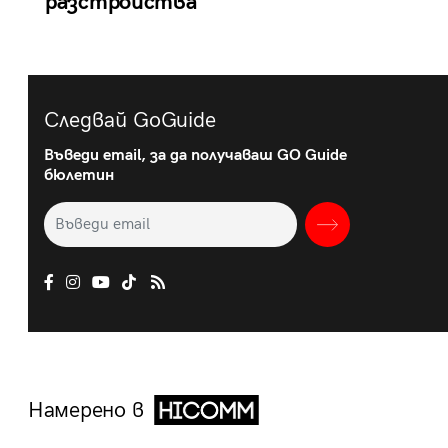
разстройства
Следвай GoGuide
Въведи email, за да получаваш GO Guide
бюлетин
Намерено в