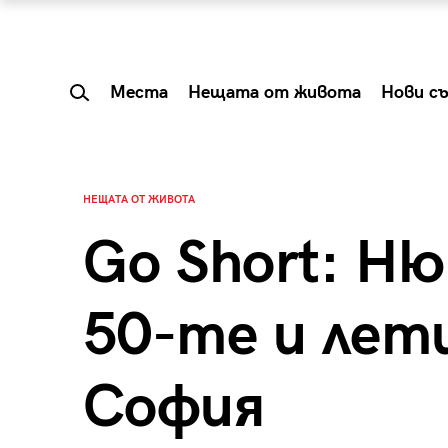
Места
Нещата от живота
Нови с
НЕЩАТА ОТ ЖИВОТА
Go Short: Ню
50-те и лет
София
 Shareable:
Summer Prelude: ка
лги вечери и
започва лятото в 