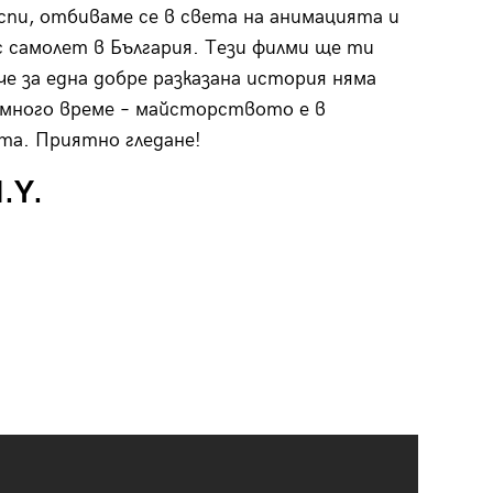
 спи, отбиваме се в света на анимацията и
с самолет в България. Тези филми ще ти
че за една добре разказана история няма
много време – майсторството е в
а. Приятно гледане!
N.Y
.