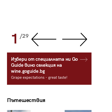
1
2
/29
/
Избери от специалната ни Go
Guide вино селекция на
wine.goguide.bg
Grape expectations - great taste!
Пътешествия