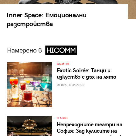
Inner Space: Емоционални
разстройства
Намерено в
СЪБИТИЯ
Exotic Soirée: Танци и
изкуство с дъх на лято
ОТ ИВАН ПЪРВАНОВ
FEATURE
Непреходните театри на
София: Зад кулисите на