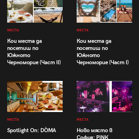
МЕСТА
МЕСТА
Кои места да
Кои места да
посетиш по
посетиш по
Южното
Южното
Черноморие (Част II)
Черноморие (Част I)
МЕСТА
МЕСТА
Spotlight On: DÒMA
Ново място в
София: PINK