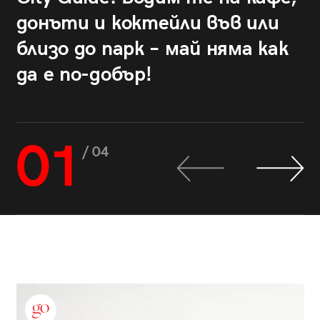
донъти и коктейли във или
близо до парк – май няма как
да е по-добър!
01
/ 04