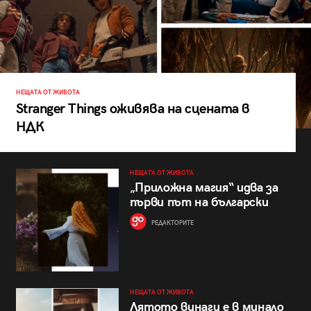
НЕЩАТА ОТ ЖИВОТА
Stranger Things оживява на сцената в
НДК
НЕЩАТА ОТ ЖИВОТА
„Приложна магия“ идва за
първи път на български
РЕДАКТОРИТЕ
НЕЩАТА ОТ ЖИВОТА
Лятото винаги е в минало