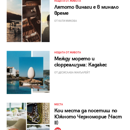
НЕЩАТА ОТ ЖИВОТА
Лятото винаги е в минало
време
ОТ КАТИ МИКОВА
НЕЩАТА ОТ ЖИВОТА
Между морето и
сюрреализма: Кадакес
ОТ ДЕСИСЛАВА МАКЪЛРЕЙТ
МЕСТА
Кои места да посетиш по
Южното Черноморие (Част
II)