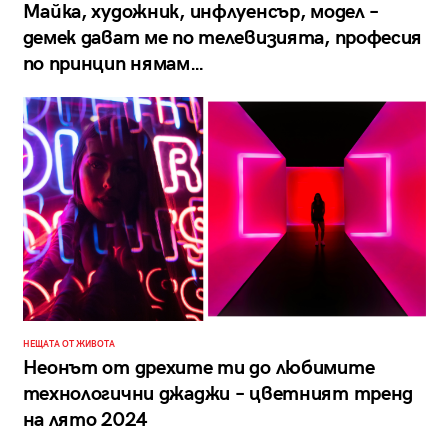
Майка, художник, инфлуенсър, модел –
демек дават ме по телевизията, професия
по принцип нямам…
НЕЩАТА ОТ ЖИВОТА
Неонът от дрехите ти до любимите
технологични джаджи – цветният тренд
на лято 2024