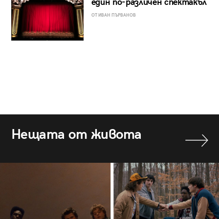
един по-различен спектакъл
ОТ ИВАН ПЪРВАНОВ
Нещата от живота