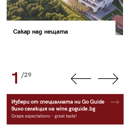
Сакар над нещата
1
/29
Избери от специалната ни Go Guide
вино селекция на wine.goguide.bg
Grape expectations - great taste!