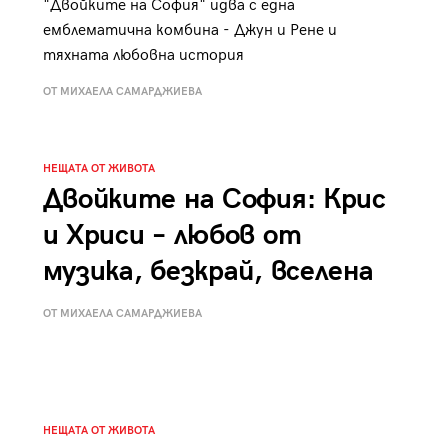
"Двойките на София" идва с една
к
Tender is the Wine – Какво
емблематична комбина - Джун и Рене и
чаша
се пие на Лазурния бряг
тяхната любовна история
ОТ МИХАЕЛА САМАРДЖИЕВА
НЕЩАТА ОТ ЖИВОТА
29
Двойките на София: Крис
/29
и Хриси – любов от
музика, безкрай, вселена
ОТ МИХАЕЛА САМАРДЖИЕВА
НЕЩАТА ОТ ЖИВОТА