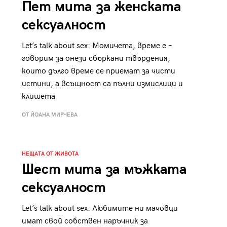
Пет мита за женската
сексуалност
Let’s talk about sex: Момичета, време е –
говорим за онези сбъркани твърдения,
които дълго време се приемат за чисти
истини, а всъщност са пълни измислици и
клишета
ОТ ЙОАНА МИРЧЕВА
НЕЩАТА ОТ ЖИВОТА
Шест мита за мъжката
сексуалност
Let’s talk about sex: Любимите ни мачовци
имат свой собствен наръчник за