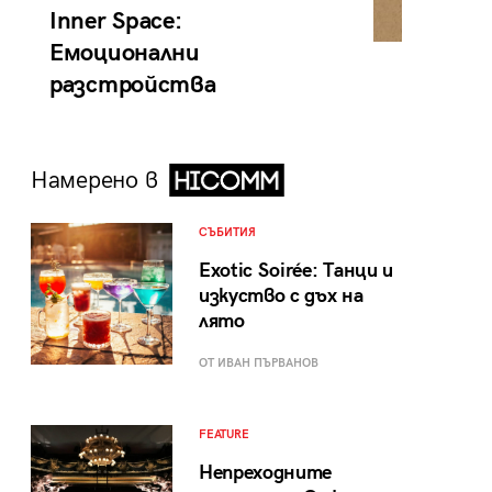
Inner Space:
Емоционални
разстройства
Намерено в
СЪБИТИЯ
Exotic Soirée: Танци и
изкуство с дъх на
лято
ОТ ИВАН ПЪРВАНОВ
FEATURE
Непреходните