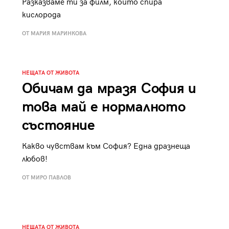
Разказваме ти за филм, който спира
кислорода
ОТ МАРИЯ МАРИНКОВА
НЕЩАТА ОТ ЖИВОТА
Обичам да мразя София и
това май е нормалното
състояние
Какво чувствам към София? Една дразнеща
любов!
ОТ МИРО ПАВЛОВ
НЕЩАТА ОТ ЖИВОТА