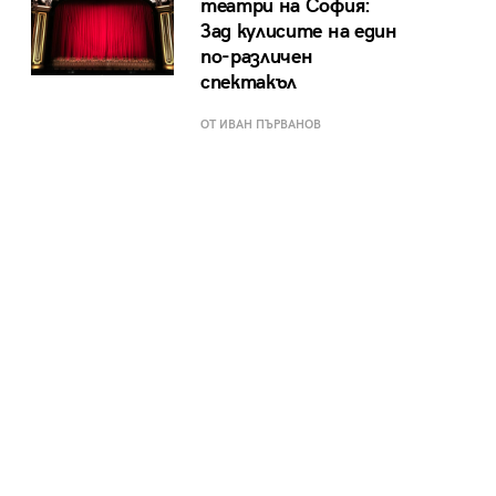
театри на София:
Зад кулисите на един
по-различен
спектакъл
ОТ ИВАН ПЪРВАНОВ