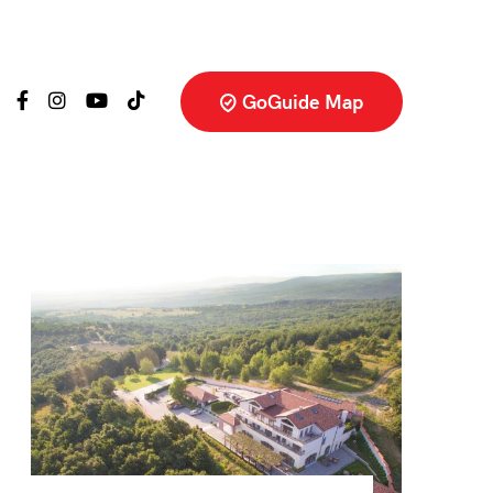
GoGuide Map