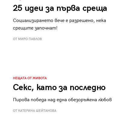
25 идеи за първа среща
Социализирането вече е разрешено, нека
срещите започнат!
ОТ МИРО ПАВЛОВ
НЕЩАТА ОТ ЖИВОТА
Секс, като за последно
Пирова победа над една обезоръжена любов
ОТ КАТЕРИНА ШЕЙТАНОВА