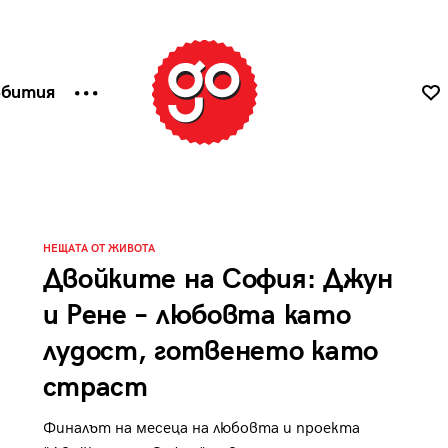
ъбития
НЕЩАТА ОТ ЖИВОТА
Двойките на София: Джун
и Рене – любовта като
лудост, готвенето като
страст
Финалът на месеца на любовта и проекта