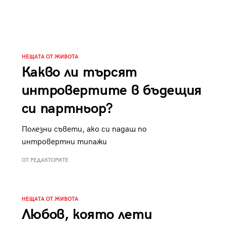
НЕЩАТА ОТ ЖИВОТА
Какво ли търсят
интровертите в бъдещия
си партньор?
Полезни съвети, ако си падаш по
интровертни типажи
ОТ РЕДАКТОРИТЕ
НЕЩАТА ОТ ЖИВОТА
Любов, която лети