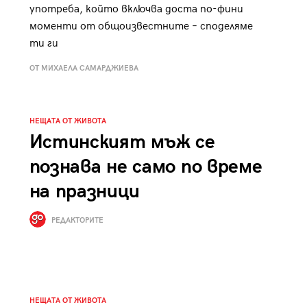
употреба, който включва доста по-фини
моменти от общоизвестните – споделяме
ти ги
ОТ МИХАЕЛА САМАРДЖИЕВА
НЕЩАТА ОТ ЖИВОТА
Истинският мъж се
познава не само по време
на празници
РЕДАКТОРИТЕ
НЕЩАТА ОТ ЖИВОТА