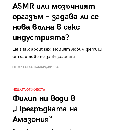
ASMR или мозъчният
оргазъм – задава ли се
нова вълна в секс
индустрията?
Let’s talk about sex: Новият любим фетиш
от сайтовете за възрастни
ОТ МИХАЕЛА САМАРДЖИЕВА
НЕЩАТА ОТ ЖИВОТА
Филип ни води в
„Прегръдката на
Амазония“