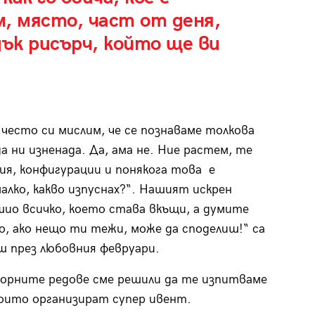
, място, част от деня,
адък рисърч, който ще ви
често си мислим, че се познаваме толкова
а ни изненада. Да, ама не. Ние растем, те
я, конфигурации и понякога това е
алко, какво изпуснах?“. Нашият искрен
ио всичко, което става вкъщи, а думите
о, ако нещо ти тежи, може да споделиш!“ са
ш през любовния февруари.
о горните редове сме решили да те изпитваме
оито организират супер ивент.