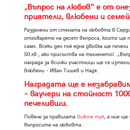
„Въпрос на любов“
е от онез
приятели, влюбени и семе
Разделени от стената на любовта в Серди
отговаряте на десет въпроса, които ще по
само. Всеки ден пък една двойка ще печели 
50 лв., ако присъства на тегленето). „Въ
награда за всички участници ще се изтегл
влюбени – Иван Тишев и Надя.
Наградата ще е незабрави
– ваучери на стойност 100
печеливши.
Повече за правилата
вижте тук
, а ние ще
въпросите на любовта.