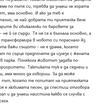
оеме по пътя си, трябва да знаеш че хората
ят, ама основно. И ако за теб е
елно, че най-добрата ти приятелка вече
рите ви обикалянки по баровете за
 не й се сърди. Тя не се е бъгнала основно, а
 трансформира в новото си пораснало Аз.
ата важи същото – не е драма, когато
т по сърце предпочете да излезе с жената
в парка. Понякога животът задава по-
риоритети. Тактиката тук е да седнеш и
ш, ама много да говориш. За да може
 път, когато те попитат на приятелката
оя е любимата песен, да спестиш отговора
рап и да знаеш наистина какво се случва с
сега.