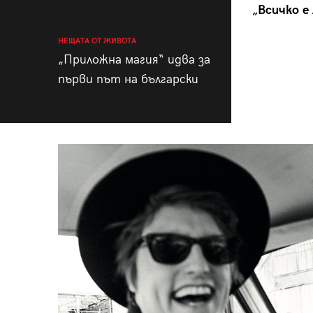
„Всичко е
НЕЩАТА ОТ ЖИВОТА
„Приложна магия“ идва за
първи път на български