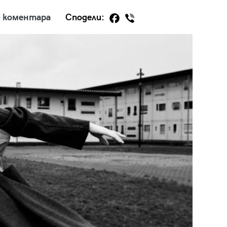
 коментара
Сподели:
29
/29