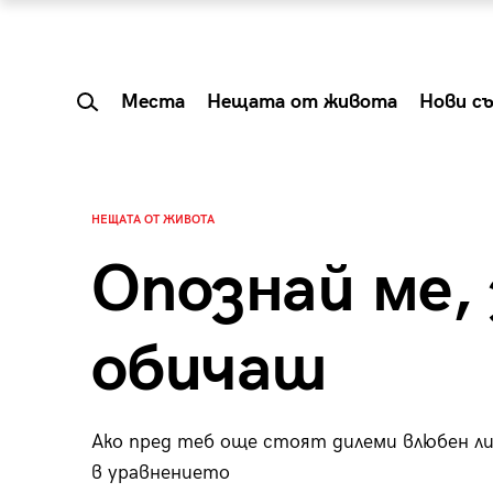
Места
Нещата от живота
Нови с
НЕЩАТА ОТ ЖИВОТА
Опознай ме, 
обичаш
Ако пред теб още стоят дилеми влюбен ли 
 Shareable:
Summer Prelude: ка
в уравнението
лги вечери и
започва лятото в 