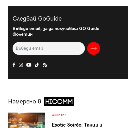
Следвай GoGuide
Въведи email, за да получаваш GO Guide
бюлетин
Намерено в
СЪБИТИЯ
Exotic Soirée: Танци и