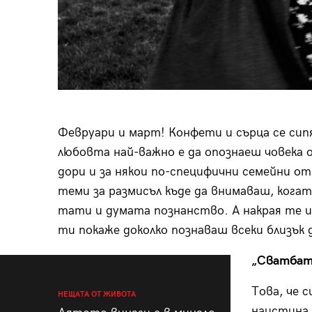
Февруари и март! Конфети и сърца се сипят
любовта най-важно е да опознаеш човека 
дори и за някои по-специфични семейни о
теми за размисъл къде да внимаваш, кога
тати и думата познанство. А накрая те и
ти покаже доколко познаваш всеки близък 
„Сватбат
Това, че с
НЕЩАТА ОТ ЖИВОТА
наистина 