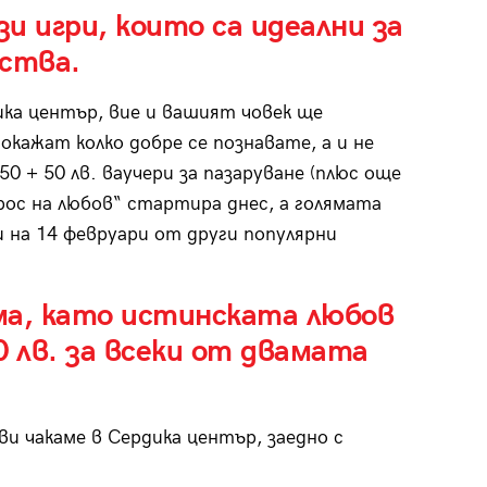
и игри, които са идеални за
йства.
ка център, вие и вашият човек ще
кажат колко добре се познавате, а и не
50 + 50 лв. ваучери за пазаруване (плюс още
прос на любов“ стартира днес, а голямата
и на 14 февруари от други популярни
ма, като истинската любов
0 лв. за всеки от двамата
 ви чакаме в Сердика център, заедно с