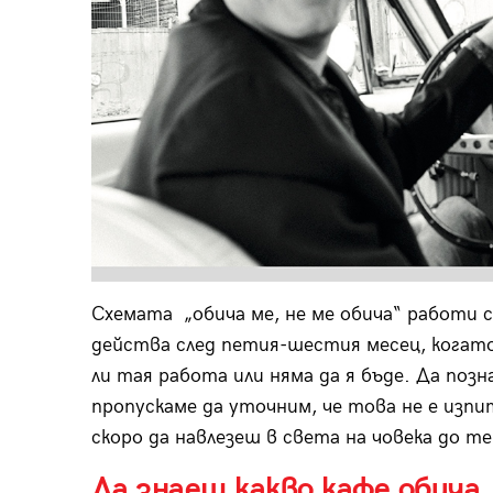
Схемата „обича ме, не ме обича“ работи са
действа след петия-шестия месец, когато
ли тая работа или няма да я бъде. Да позн
пропускаме да уточним, че това не е изпит
скоро да навлезеш в света на човека до те
Да знаеш какво кафе обича, 