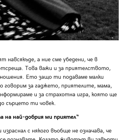
 навсякъде, а ние сме убедени, че в
отсреща. Това важи и за приятелството,
тношения. Ето защо ти подаваме малки
то говорим за гаджето, приятелите, мама,
нформираме и за страхотна игра, която ще
до сърцето ти човек.
а на най-добрия ми приятел“
и израснал с някого въобще не означава, че
се познавате. Когато животът ви завърти