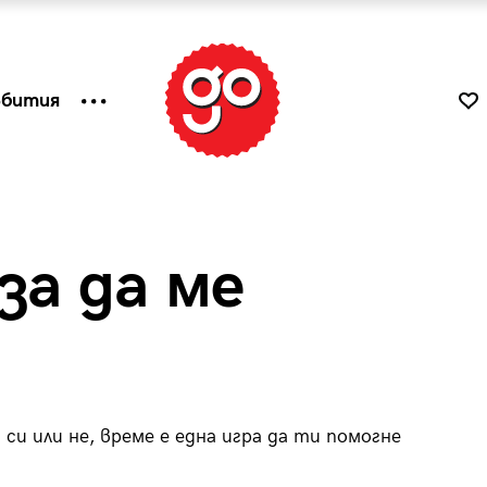
ъбития
за да ме
си или не, време е една игра да ти помогне
к
Tender is the Wine – Какво
чаша
се пие на Лазурния бряг