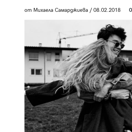
пания
от Михаела Самарджиева / 08.02.2018
0
28
/29