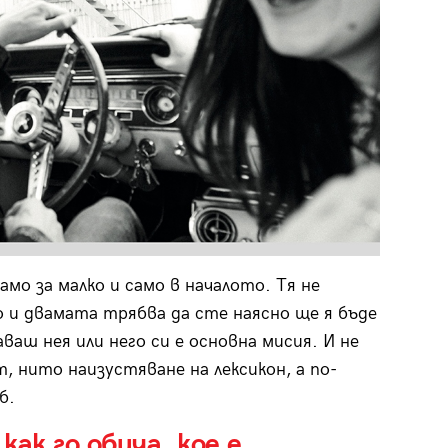
мо за малко и само в началото. Тя не
 и двамата трябва да сте наясно ще я бъде
аваш нея или него си е основна мисия. И не
, нито наизустяване на лексикон, а по-
б.
как го обича, кое е