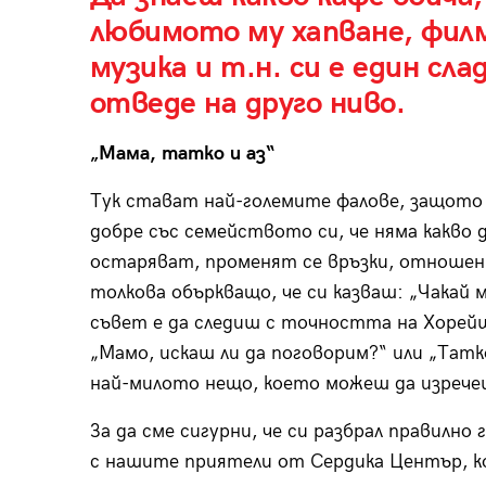
любимото му хапване, филм
музика и т.н. си е един сл
отведе на друго ниво.
„Мама, татко и аз“
Тук стават най-големите фалове, защото 
добре със семейството си, че няма какво д
остаряват, променят се връзки, отношени
толкова объркващо, че си казваш: „Чакай м
съвет е да следиш с точността на Хорейш
„Мамо, искаш ли да поговорим?“ или „Татк
най-милото нещо, което можеш да изрече
За да сме сигурни, че си разбрал правилн
с нашите приятели от Сердика Център, к