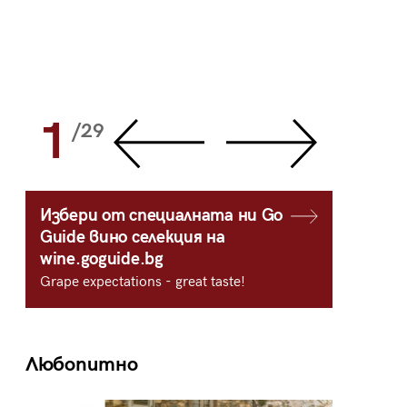
1
2
/29
/
Избери от специалната ни Go
Guide вино селекция на
wine.goguide.bg
Grape expectations - great taste!
Любопитно