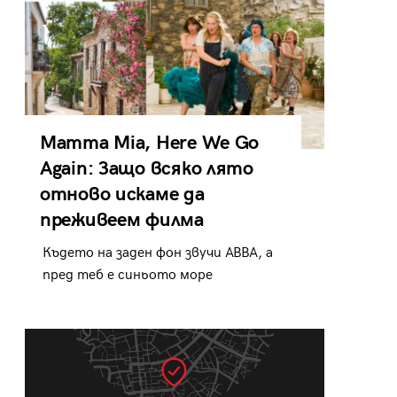
Mamma Mia, Here We Go
Again: Защо всяко лято
отново искаме да
преживеем филма
Където на заден фон звучи ABBA, а
пред теб е синьото море