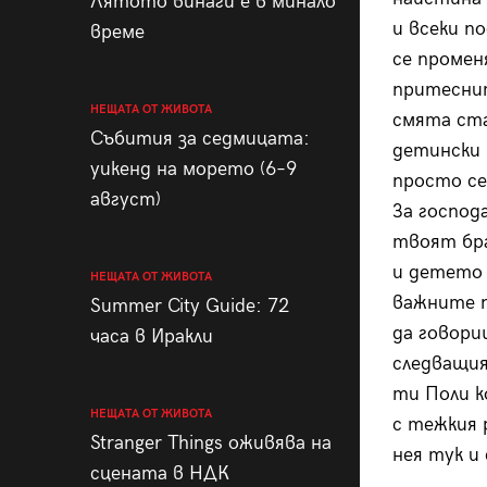
Лятото винаги е в минало
и всеки п
време
се промен
притеснит
НЕЩАТА ОТ ЖИВОТА
смята ста
Събития за седмицата:
детински –
уикенд на морето (6–9
просто се
август)
За господ
твоят бра
и детето 
НЕЩАТА ОТ ЖИВОТА
важните п
Summer City Guide: 72
да говори
часа в Иракли
следващия
ти Поли к
НЕЩАТА ОТ ЖИВОТА
с тежкия 
Stranger Things оживява на
нея тук и 
сцената в НДК