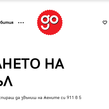
ъбития
НЕТО НА
ЪЛ
спираш да звъниш на жените си 911 в 5
к
Tender is the Wine – Какво
чаша
се пие на Лазурния бряг