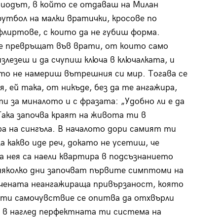
риодът, в който се отдаваш на Милан
футбол на малки вратички, кросове по
флиртове, с които да не губиш форма.
е превръщат във врати, от които само
излезеш и да счупиш ключа в ключалката, и
то не намериш вътрешния си мир. Тогава се
я, ей така, от никъде, без да те ангажира,
ти за миналото и с фразата: „Удобно ли е да
Така започва краят на живота ти в
а на сингъла. В началото дори самият ти
за какво иде реч, докато не усетиш, че
а нея са наели квартира в подсъзнанието
няколко дни започват първите симптоми на
чената неангажираща привързаност, която
ти самочувствие се опитва да отхвърли
 в наглед перфектната ти система на