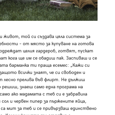
и живот, той си създава цяла система за
ебности – от място за купуване на готова
подреждат целия гардероб, готвят, пускат
ат кога ще им се обадиш пак. Заспиваш и се
ката барманка ти праща есемес: „Кажи си
, защото всички знаят, че си свободен и
т лесно прелива във флирт. Не дължиш
о решиш, знаеш само една програма на
само ако мадамата с теб си е забравила
 сол и червен пипер за пържените яйца,
са мит за теб и се привързваш единствено