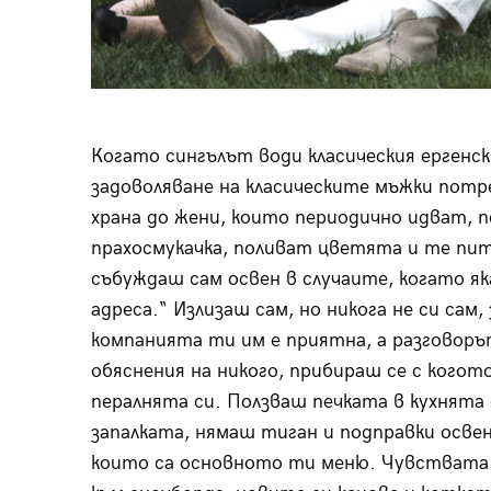
Когато сингълът води класическия ергенск
задоволяване на класическите мъжки потр
храна до жени, които периодично идват, 
прахосмукачка, поливат цветята и те пит
събуждаш сам освен в случаите, когато я
адреса.“ Излизаш сам, но никога не си сам
компанията ти им е приятна, а разговоръ
обяснения на никого, прибираш се с когот
пералнята си. Ползваш печката в кухнята 
запалката, нямаш тиган и подправки освен
които са основното ти меню. Чувствата 