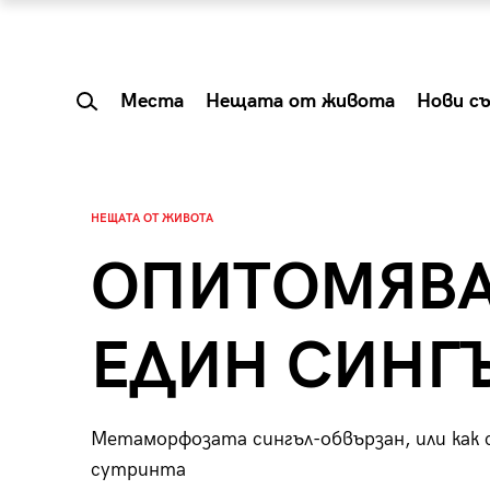
Места
Нещата от живота
Нови с
НЕЩАТА ОТ ЖИВОТА
ОПИТОМЯВА
ЕДИН СИНГ
Метаморфозата сингъл-обвързан, или как 
 Shareable:
Summer Prelude: ка
сутринта
лги вечери и
започва лятото в 