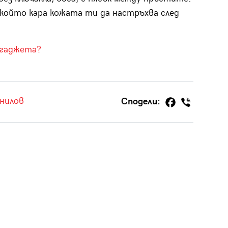
който кара кожата ти да настръхва след
 гаджета?
нилов
Сподели: