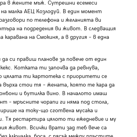
яра в жените мъж. Сутрешни есемеси
на малка АЕЦ Козлодуй. В един момент
 разговори по телефона и желанията ви
търа на подредения ви живот. В следващия
 каравана на Смокиня, а в другия – в една
 да си правиш планове за повече от един
кекс. Котката ти започва да ревнува,
но цялата ти картотека с приоритети се
 върха стои тя – жената, която те кара да
онбони и бутилка вино. В началото имаш
т – мръсните чорапи ги няма под стола,
ирише на току-що сготвена мусака и
и. Тя рестартира цялото ти ежедневие и му
ия живот. Всички врати зад теб вече са
 без ключалка, боса, с пясък между пръстите.