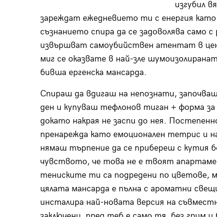
изгубил в
зареждат ежедневието ти с енергия като 
съзнанието спира да се задоволява само с
извършват самоубийствен атентат в цен
миг се оказвате в най-зле шумоизолираната
бивша ергенска мансарда.
Спираш да вдигаш на непознати, започваш
ден и купуваш тефлонов тиган + форма за 
докато накрая не заспи до нея. Постепен
пренарежда като емоционален тетрис и на
нямаш търпение да се прибереш с кутия б
чувството, че това не е твоят апартамен
тениските ти са подредени по цветове, м
цялата мансарда е пълна с ароматни свещ
инсталира най-новата версия на съвместн
заключени, пред теб е само тя, без грим и