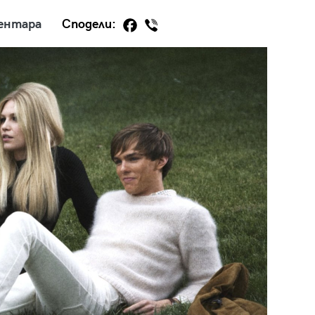
ентара
Сподели:
29
/29