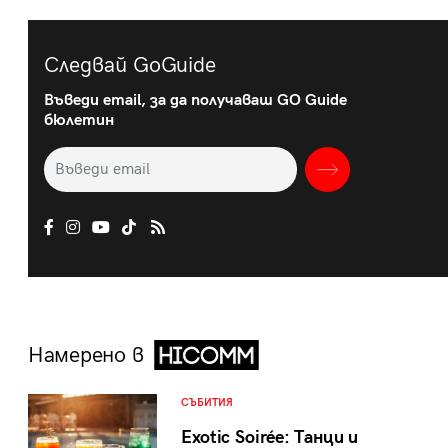
Следвай GoGuide
Въведи email, за да получаваш GO Guide
бюлетин
Намерено в
СЪБИТИЯ
Exotic Soirée: Танци и