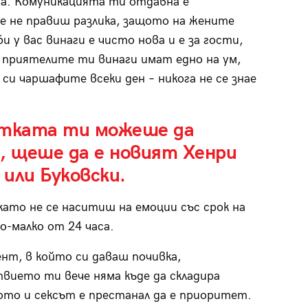
та. Комуникацията ти отдавна е
е не правиш разлика, защото на жените
 у вас винаги е чисто нова и е за гости,
 приятелите ти винаги имат едно на ум,
и чаршафите всеки ден – никога не се знае
отката ти можеше да
, щеше да е новият Хенри
или Буковски.
като не се наситиш на емоции със срок на
о-малко от 24 часа.
нт, в който си даваш почивка,
вието ти вече няма къде да складира
то и сексът е престанал да е приоритет.