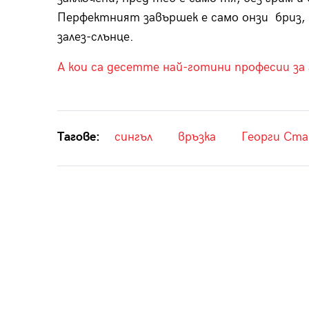
Перфектният завършек е само онзи бриз, 
залез-слънце.
А кои са десетте най-готини професии за
Тагове:
сингъл
връзка
Георги Ста