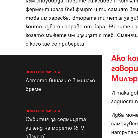
към сноуборда, новите си кецове и котка
ферментирала във флирт и ти самият веч
това им харесва. Втората ти четка за зъби
които идват направо от бара. Жените на
когато мъжете им излизат с теб. Сменяш с
с кого ще се прибереш.
Ако к
говори
НЕЩАТА ОТ ЖИВОТА
Милър 
Лятото винаги е в минало
време
И така до
годност п
НЕЩАТА ОТ ЖИВОТА
Идва моме
Събития за седмицата:
самочувст
уикенд на морето (6–9
натрупано
август)