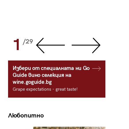
1
2
/29
/
Избери от специалната ни Go
Guide вино селекция на
wine.goguide.bg
Grape expectations - great taste!
Любопитно