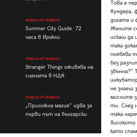
Това е пе
Кундера, 
дигата и 
НЕЩАТА ОТ ЖИВОТА
Summer City Guide: 72
Жените с
часа в Иракли
искаш да 
така дока
появява т
НЕЩАТА ОТ ЖИВОТА
без разпи
Stranger Things оживява на
звънна?“ 
сцената в НДК
инкубатор
не знаеш 
мислите з
НЕЩАТА ОТ ЖИВОТА
„Приложна магия“ идва за
ти. След 
първи път на български
така наре
високото 
като спам