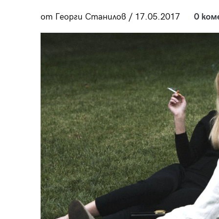
пания
от Георги Станилов / 17.05.2017
0 ком
28
/29