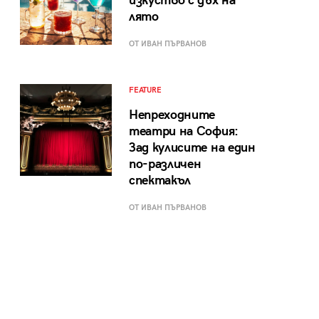
изкуство с дъх на
лято
ОТ ИВАН ПЪРВАНОВ
FEATURE
Непреходните
театри на София:
Зад кулисите на един
по-различен
спектакъл
ОТ ИВАН ПЪРВАНОВ