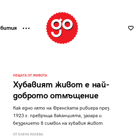
ъбития
НЕЩАТА ОТ ЖИВОТА
Хубавият живот е най-
доброто отмъщение
Как едно лято на Френската ривиера през
1923 г. превръща ваканцията, загара и
безделието в символ на хубавия живот
ОТ ЕЛЕНА КОЛЕВА