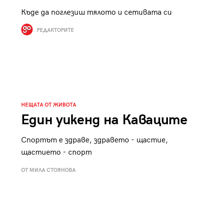
Къде да поглезиш тялото и сетивата си
РЕДАКТОРИТЕ
НЕЩАТА ОТ ЖИВОТА
Един уикенд на Каваците
Спортът е здраве, здравето - щастие,
щастието - спорт
ОТ МИЛА СТОЯНОВА