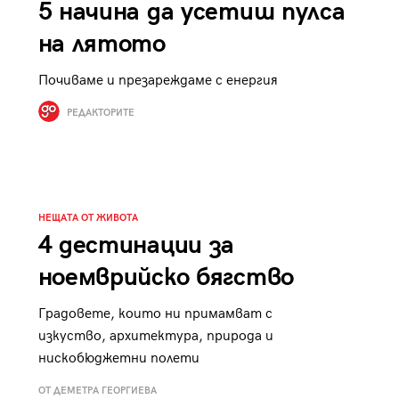
5 начина да усетиш пулса
на лятото
Почиваме и презареждаме с енергия
РЕДАКТОРИТЕ
НЕЩАТА ОТ ЖИВОТА
4 дестинации за
ноемврийско бягство
Градовете, които ни примамват с
изкуство, архитектура, природа и
нискобюджетни полети
ОТ ДЕМЕТРА ГЕОРГИЕВА