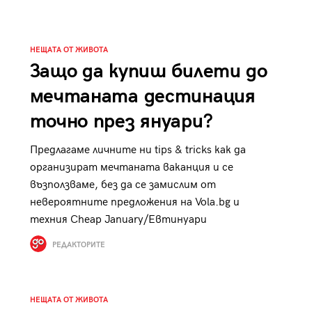
к
Tender is the Wine – Какво
чаша
се пие на Лазурния бряг
НЕЩАТА ОТ ЖИВОТА
Защо да купиш билети до
мечтаната дестинация
точно през януари?
29
/29
Предлагаме личните ни tips & tricks как да
организират мечтаната ваканция и се
възползваме, без да се замислим от
невероятните предложения на Vola.bg и
техния Cheap January/Евтинуари
РЕДАКТОРИТЕ
НЕЩАТА ОТ ЖИВОТА