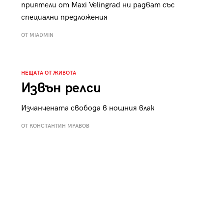
приятели от Maxi Velingrad ни радват със
специални предложения
ОТ MIADMIN
НЕЩАТА ОТ ЖИВОТА
Извън релси
Изчанчената свобода в нощния влак
ОТ КОНСТАНТИН МРАВОВ