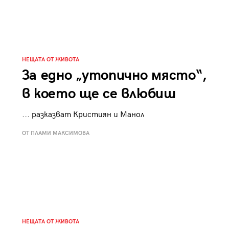
НЕЩАТА ОТ ЖИВОТА
За едно „утопично място“,
в което ще се влюбиш
... разказват Кристиян и Манол
ОТ ПЛАМИ МАКСИМОВА
НЕЩАТА ОТ ЖИВОТА