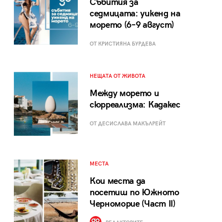
Събития за
седмицата: уикенд на
морето (6–9 август)
ОТ КРИСТИЯНА БУРДЕВА
НЕЩАТА ОТ ЖИВОТА
Между морето и
сюрреализма: Кадакес
ОТ ДЕСИСЛАВА МАКЪЛРЕЙТ
МЕСТА
Кои места да
посетиш по Южното
Черноморие (Част II)