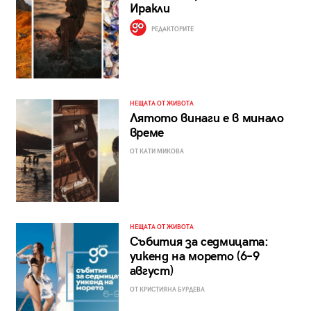
Иракли
РЕДАКТОРИТЕ
НЕЩАТА ОТ ЖИВОТА
Лятото винаги е в минало
време
ОТ КАТИ МИКОВА
НЕЩАТА ОТ ЖИВОТА
Събития за седмицата:
уикенд на морето (6–9
август)
ОТ КРИСТИЯНА БУРДЕВА