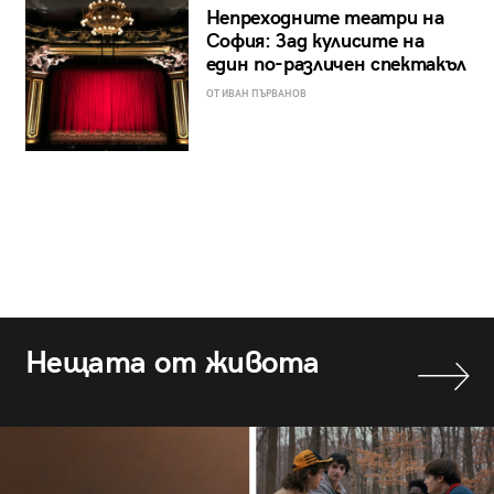
Непреходните театри на
София: Зад кулисите на
един по-различен спектакъл
ОТ ИВАН ПЪРВАНОВ
Нещата от живота