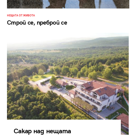
НЕЩАТА ОТ ЖИВОТА
Строй се, преброй се
Сакар над нещата