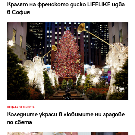
Кралят на френското диско LIFELIKE идва
в София
НЕЩАТА ОТ ЖИВОТА
Коледните украси в любимите ни градове
по света