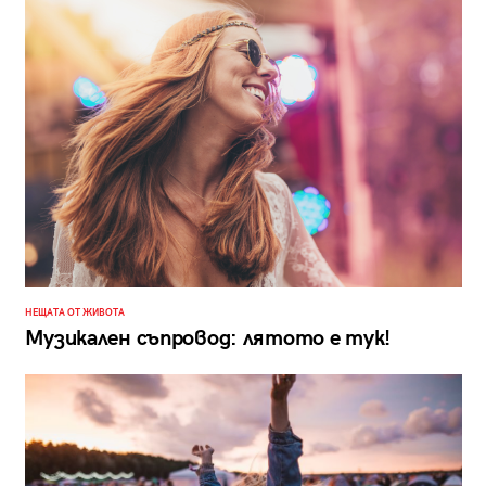
НЕЩАТА ОТ ЖИВОТА
Музикален съпровод: лятото е тук!