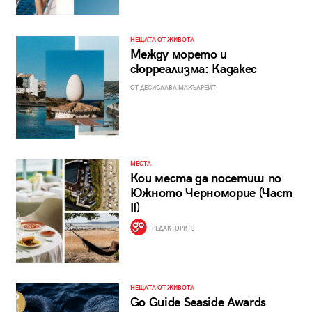
НЕЩАТА ОТ ЖИВОТА
Между морето и
сюрреализма: Кадакес
ОТ ДЕСИСЛАВА МАКЪЛРЕЙТ
МЕСТА
Кои места да посетиш по
Южното Черноморие (Част
II)
РЕДАКТОРИТЕ
НЕЩАТА ОТ ЖИВОТА
Go Guide Seaside Awards