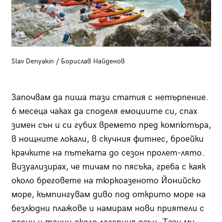
Slav Denyakin / Борислав Найденов
Започвам да пиша тази статия с нетърпение.
6 месеца чаках да споделя емоциите си, спах
зимен сън и си губих времето пред компютъра,
в нощните локали, в скучния фитнес, броейки
крачките на пътеката до сезон пролет-лято.
Визуализирах, че тичам по пясъка, греба с каяк
около бреговете на тюркоазеното Йонийско
море, къмпингувам диво под открито море на
безлюдни плажове и намирам нови приятели с