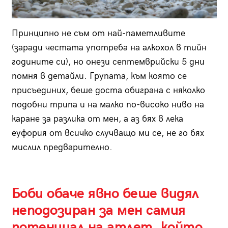
Принципно не съм от най-паметливите
(заради честата употреба на алкохол в тийн
годините си), но онези септемврийски 5 дни
помня в детайли. Групата, към която се
присъединих, беше доста обиграна с няколко
подобни трипа и на малко по-високо ниво на
каране за разлика от мен, а аз бях в лека
еуфория от всичко случващо ми се, не го бях
мислил предварително.
Боби обаче явно беше видял
неподозиран за мен самия
потенциал на атлет, който