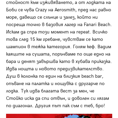
стойност към изживяването, а от лодката на
Боби се чува Crazy на Aerosmith, пред нас равно
море, давещо се слънце и залез, който ни
посреща точно в базовия лагер на Fanari Beach.
Искам да спра този момент на repeat. Всичко
това след 15 км гребане, чувствам се като
шампион в тежка категория. Голям кеф. Вадим
каяците на сушата, поръчваме по още едно на
бара и денят завършва като в хубава приказка.
Идва нощта и новото предизвикателство.
Душ в колонка по един на близкия beach bar,
опъване на палатка и нощувка с другарче по
лодка. Тук идва благата вест за мен, че
Стойко иска да спи отвън, и доволен си лягам
по диагонал. Другия път пак съм с теб, бро!