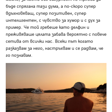
бъде спрягана тази дума, а по-скоро супер
вдъхновяващ, супер позитивен, супер
интелигентен, с чувство за хумор и с дух за
пример. Че той гребеше като делфин и
преживяваше цялата забава вероятно с повече
сетива от всички нас. Всеки път когато
разказвам за него, настръхвам и се радвам, че
го познавам.