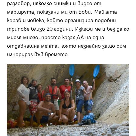
разговор, няколко снимки и видео от
маршрута, показани ми от Боби. Майката
кораб и човека, който организира подобни
трипове близо 20 години. Изкефи ме и без да го
мисля много, просто казах ДА на една
отдавнашна мечта, която незнайно защо съм
игнорирал във времето.