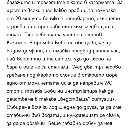
багажите и тоалетите е като в казармата. За
щастие всеки знае какво прави и за по-малко
от 20 минути всичко е натоварено, слънцето
изгрява и ни проправя път към следващата
точка. Тя е северната част на остров
Каламос. В пролива Боби ни обещава, че ще
видим делфини, но имайки предвид ранния час,
най-вероятно и те са пили узо до късно на
бара и още не са станали. След два-тричасово
гребане под жаркото слънце в открито море
едно от момичетата иска да направим WC
стоп и тогава Боби ни инструктира как да
действаме в такава „бедстваща“ ситуация.
Събираме всички лодки една до друга, за да сме
стабилни във водата, и нуждаещият се скача,
за да се облекчи. Беше забавно освен за нея.