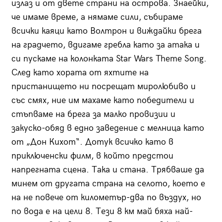
излаз и от двете страни на острова. Знаейки,
че имаме време, а нямаме сили, събираме
всички каяци като Волтрон и виждайки брега
на градчето, вдигаме гребла като за атака и
си пускаме на колонката Star Wars Theme Song.
След като хората от яхтите на
пристанището ни посрещат миролюбиво и
със смях, ние им махаме като победители и
стъпваме на брега за малко провизии и
закуско-обяд в едно заведение с мелница като
от „Дон Кихот“. Дотук всичко като в
приключенски филм, в който предстои
напрегната сцена. Така и стана. Трябваше да
минем от другата страна на селото, което е
на не повече от километър-два по въздух, но
по вода е на цели 8. Тези 8 км май бяха най-