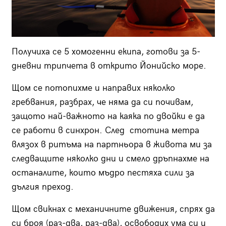
Получиха се 5 хомогенни екипа, готови за 5-
дневни трипчета в открито Йонийско море.
Щом се потопихме и направих няколко
гребвания, разбрах, че няма да си почивам,
защото най-важното на каяка по двойки е да
се работи в синхрон. След стотина метра
влязох в ритъма на партньора в живота ми за
следващите няколко дни и смело дръпнахме на
останалите, които мъдро пестяха сили за
дългия преход.
Щом свикнах с механичните движения, спрях да
си броя (раз-два, раз-два), освободих ума си и