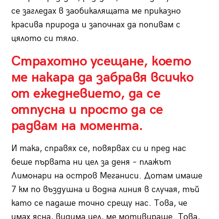
се загледах в заобикалящата ме приказно
красива природа и започнах да попивам с
цялото си тяло.
Страхотно усещане, което
ме накара да забравя всичко
от ежедневието, да се
отпусна и просто да се
радвам на момента.
И така, справях се, повярвах си и пред нас
беше първата ни цел за деня – плажът
Лимонари на остров Меганиси. Дотам имаше
7 км по въздушна и водна линия в случая, тъй
като се падаше точно срещу нас. Това, че
имах ясна, видима цел, ме мотивираше. Това,