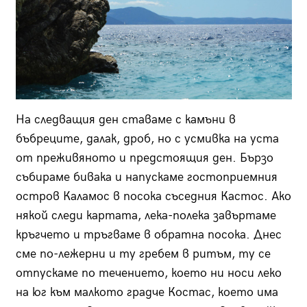
На следващия ден ставаме с камъни в
бъбреците, далак, дроб, но с усмивка на уста
от преживяното и предстоящия ден. Бързо
събираме бивака и напускаме гостоприемния
остров Каламос в посока съседния Кастос. Ако
някой следи картата, лека-полека завъртаме
кръгчето и тръгваме в обратна посока. Днес
сме по-лежерни и ту гребем в ритъм, ту се
отпускаме по течението, което ни носи леко
на юг към малкото градче Костас, което има