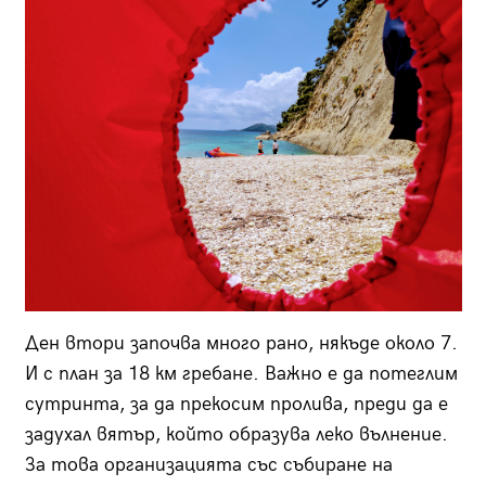
Ден втори започва много рано, някъде около 7.
И с план за 18 км гребане. Важно е да потеглим
сутринта, за да прекосим пролива, преди да е
задухал вятър, който образува леко вълнение.
За това организацията със събиране на