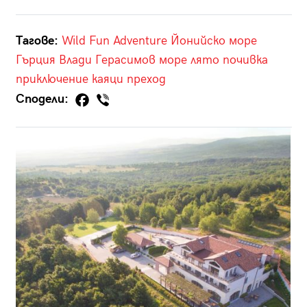
Тагове:
Wild Fun Adventure
Йонийско море
Гърция
Влади Герасимов
море
лято
почивка
приключение
каяци
преход
Сподели: