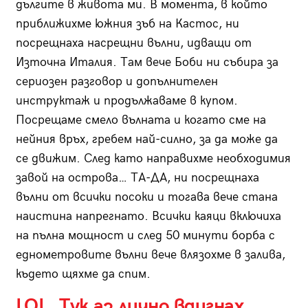
дългите в живота ми. В момента, в който
приближихме южния зъб на Кастос, ни
посрещнаха насрещни вълни, идващи от
Източна Италия. Там вече Боби ни събира за
сериозен разговор и допълнителен
инструктаж и продължаваме в купом.
Посрещаме смело вълната и когато сме на
нейния връх, гребем най-силно, за да може да
се движим. След като направихме необходимия
завой на острова… ТА-ДА, ни посрещнаха
вълни от всички посоки и тогава вече стана
наистина напрегнато. Всички каяци включиха
на пълна мощност и след 50 минути борба с
еднометровите вълни вече влязохме в залива,
където щяхме да спим.
LOL. Тук аз лично вдигнах