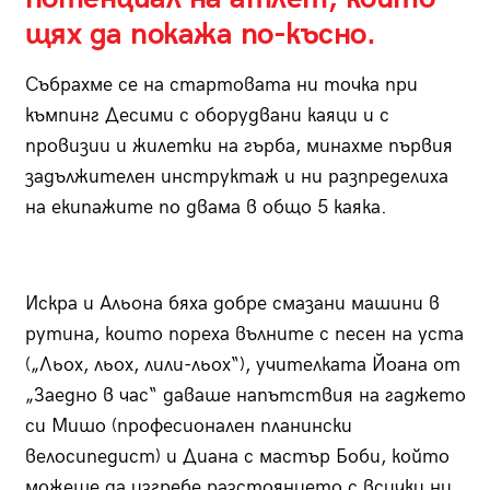
щях да покажа по-късно.
Събрахме се на стартовата ни точка при
къмпинг Десими с оборудвани каяци и с
провизии и жилетки на гърба, минахме първия
задължителен инструктаж и ни разпределиха
на екипажите по двама в общо 5 каяка.
Искра и Альона бяха добре смазани машини в
рутина, които пореха вълните с песен на уста
(„Льох, льох, лили-льох“), учителката Йоана от
„Заедно в час“ даваше напътствия на гаджето
си Мишо (професионален планински
велосипедист) и Диана с мастър Боби, който
можеше да изгребе разстоянието с всички ни