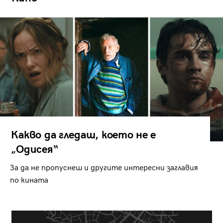
Какво да гледаш, което не е
„Одисея“
За да не пропуснеш и другите интересни заглавия
по кината