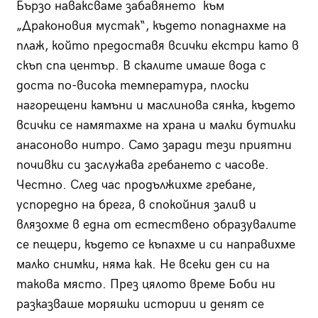
Бързо наваксваме забавянето към
„Драконовия мустак“, където попаднахме на
плаж, който предоставя всички екстри като в
скъп спа център. В скалите имаше вода с
доста по-висока температура, плоски
нагорещени камъни и маслинова сянка, където
всички се намятахме на храна и малки бутилки
анасоново нитро. Само заради тези приятни
почивки си заслужава гребането с часове.
Честно. След час продължихме гребане,
успоредно на брега, в спокойния залив и
влязохме в една от естествено образувалите
се пещери, където се къпахме и си направихме
малко снимки, няма как. Не всеки ден си на
такова място. През цялото време Боби ни
разказваше моряшки истории и денят се