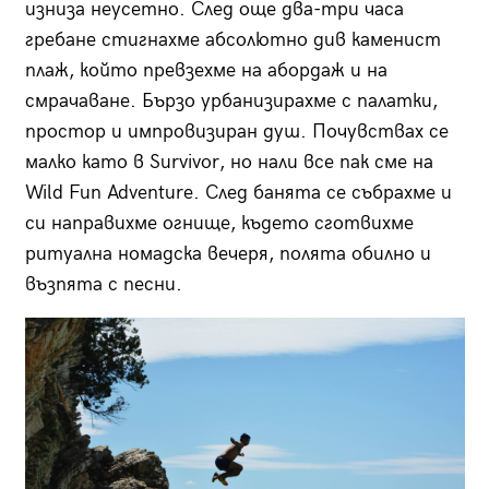
изниза неусетно. След още два-три часа
гребане стигнахме абсолютно див каменист
плаж, който превзехме на абордаж и на
смрачаване. Бързо урбанизирахме с палатки,
простор и импровизиран душ. Почувствах се
малко като в Survivor, но нали все пак сме на
Wild Fun Adventure. След банята се събрахме и
си направихме огнище, където сготвихме
ритуална номадска вечеря, полята обилно и
възпята с песни.