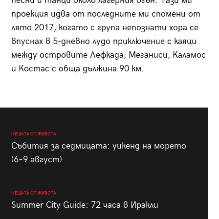
песни и танци около лагерния огън. Тази ми
проекция идва от последните ми спомени от
лято 2017, когато с група непознати хора се
впуснах в 5-дневно лудо приключение с каяци
между островите Лефкада, Меганиси, Каламос
и Костас с обща дължина 90 км.
НЕЩАТА ОТ ЖИВОТА
Събития за седмицата: уикенд на морето
(6–9 август)
НЕЩАТА ОТ ЖИВОТА
Summer City Guide: 72 часа в Иракли