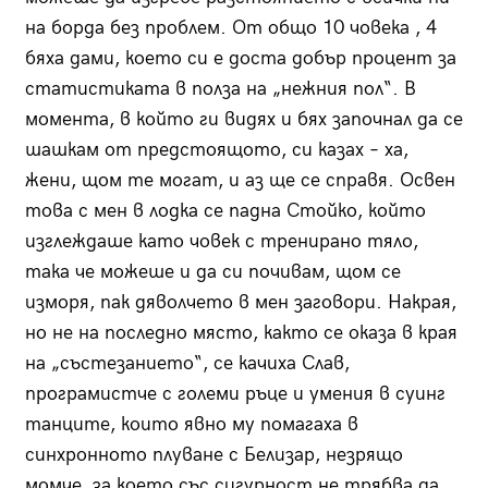
на борда без проблем. От общо 10 човека , 4
бяха дами, което си е доста добър процент за
статистиката в полза на „нежния пол“. В
момента, в който ги видях и бях започнал да се
шашкам от предстоящото, си казах – ха,
жени, щом те могат, и аз ще се справя. Освен
това с мен в лодка се падна Стойко, който
изглеждаше като човек с тренирано тяло,
така че можеше и да си почивам, щом се
изморя, пак дяволчето в мен заговори. Накрая,
но не на последно място, както се оказа в края
на „състезанието“, се качиха Слав,
програмистче с големи ръце и умения в суинг
танците, които явно му помагаха в
синхронното плуване с Белизар, незрящо
момче, за което със сигурност не трябва да