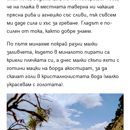
че на плажа в местната таверна ни чакаше
прясна риба и агнешко със сливи, пък съвсем
ми даде сила и хъс за гребане. Гладът е по-
силен от тока, както добре знаем.
По пътя минахме покрай разни малки
заливчета, където в миналото пирати са
криели плячката си, а днес малки скъпи яхти с
готини мацки на борда акостират, за да
скачат голи в кристалночистата вода (малко
украсявам с голотата).