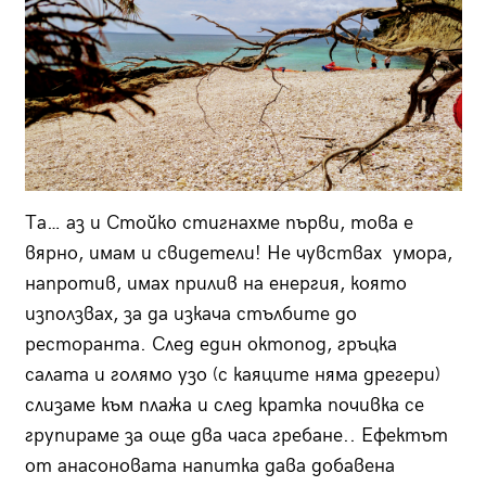
Та… аз и Стойко стигнахме първи, това е
вярно, имам и свидетели! Не чувствах умора,
напротив, имах прилив на енергия, която
използвах, за да изкача стълбите до
ресторанта. След един октопод, гръцка
салата и голямо узо (с каяците няма дрегери)
слизаме към плажа и след кратка почивка се
групираме за още два часа гребане.. Ефектът
от анасоновата напитка дава добавена