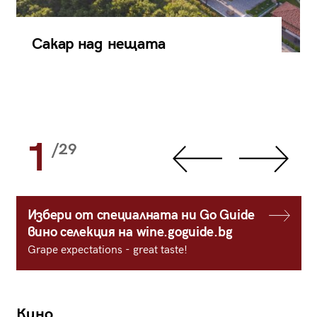
Сакар над нещата
1
/29
Избери от специалната ни Go Guide
вино селекция на wine.goguide.bg
Grape expectations - great taste!
Кино