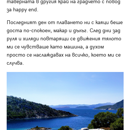
таверната в другия край на градчето с повод
за happy end.
Последният ден от плаването ни с каяци беше
доста по-спокоен, макар и дълъг. След дни зад
руля и хиляди повтарящи се движения тялото
ми се чувстваше като машина, а духом
просто се наслаждавах на всичко, което ми се
случва.