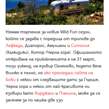
Нямам търпение за новия Wild Fun сезон,
който се задава с поредица от трипове до
Лефкада
, Диапорос, Амулиани и
Ситония
(Халкидики), Котор (Черна гора). Официалното
откриване на приключенията е на 31 март,
този уикенд, на язовир Огняново, където вече
всичко е пълно, но
ако прегледаш сайта на
Боби
с някои от следващите дати за Гърция,
Черна гора и някои от най-красивите ни
язовири като
Кърджали
и
Пчелина
, може да се
засечем за по чашка-две узо.