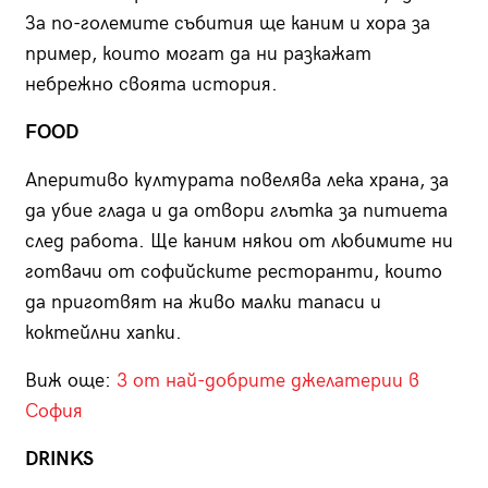
За по-големите събития ще каним и хора за
пример, които могат да ни разкажат
небрежно своята история.
FOOD
Аперитиво културата повелява лека храна, за
да убие глада и да отвори глътка за питиета
след работа. Ще каним някои от любимите ни
готвачи от софийските ресторанти, които
да приготвят на живо малки тапаси и
коктейлни хапки.
Виж още:
3 от най-добрите джелатерии в
София
DRINKS