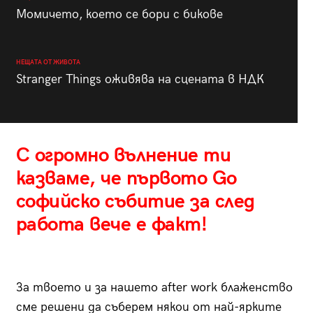
Момичето, което се бори с бикове
НЕЩАТА ОТ ЖИВОТА
Stranger Things оживява на сцената в НДК
С огромно вълнение ти
казваме, че първото Go
софийско събитие за след
работа вече е факт!
За твоето и за нашето after work блаженство
сме решени да съберем някои от най-ярките