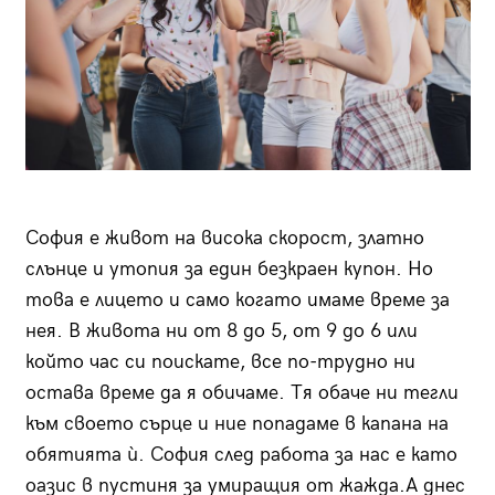
София е живот на висока скорост, златно
слънце и утопия за един безкраен купон. Но
това е лицето и само когато имаме време за
нея. В живота ни от 8 до 5, от 9 до 6 или
който час си поискате, все по-трудно ни
остава време да я обичаме. Тя обаче ни тегли
към своето сърце и ние попадаме в капана на
обятията ѝ. София след работа за нас е като
оазис в пустиня за умиращия от жажда.А днес