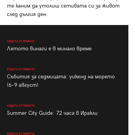
те каним да утолиш сетивата си за живот
след дългия ден.
НЕЩАТА ОТ ЖИВОТА
Лятото винаги е в минало време
НЕЩАТА ОТ ЖИВОТА
Събития за седмицата: уикенд на морето
(6–9 август)
НЕЩАТА ОТ ЖИВОТА
Summer City Guide: 72 часа в Иракли
НЕЩАТА ОТ ЖИВОТА