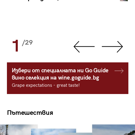
1
/29
Избери от специалната ни Go Guide
вино селекция на wine.goguide.bg
Grape expectations - great taste!
Пътешествия