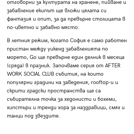
отговорни за културата на хранене, пийване и
забавление екипът ще вложи цялата си
фантазия и опит, за да превърне столицата в
по-цветно и забавно място.
В летния режим, когато София е само работен
пристан между уикенд забавленията по
морето, Go ще превърне един делник в месеца
(сряда) в празник. Започваме серия от AFTER
WORK SOCIAL CLUB събития, на които
популярни градини на заведения, rooftop-и и
скрити градски пространства ще са
събирателна точка за хедонисти и бохеми,
хипстъри и тренди хора за наздравици, смях и
танци под звездите.