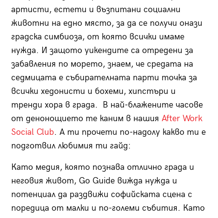
артисти, естети и възпитани социални
животни на едно място, за да се получи онази
градска симбиоза, от която всички имаме
нужда. И защото уикендите са отредени за
забавления по морето, знаем, че средата на
седмицата е събирателната парти точка за
всички хедонисти и бохеми, хипстъри и
тренди хора в града. В най-блажените часове
от денонощието те каним в нашия
After Work
Social Club
. А ти прочети по-надолу какво ти е
подготвил любимия ти гайд:
Като медия, която познава отлично града и
неговия живот, Go Guide вижда нужда и
потенциал да раздвижи софийската сцена с
поредица от малки и по-големи събития. Като