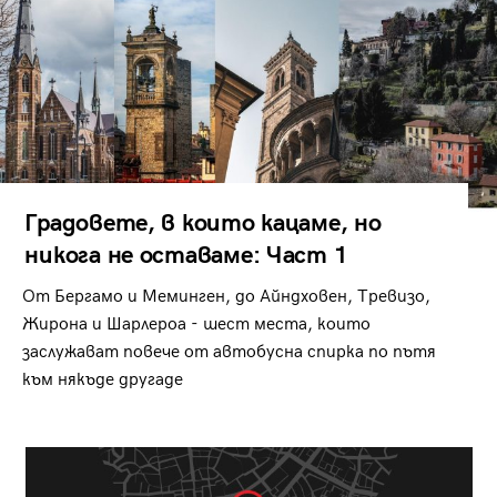
Градовете, в които кацаме, но
никога не оставаме: Част 1
От Бергамо и Меминген, до Айндховен, Тревизо,
Жирона и Шарлероа - шест места, които
заслужават повече от автобусна спирка по пътя
към някъде другаде