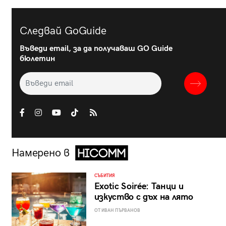
Следвай GoGuide
Въведи email, за да получаваш GO Guide
бюлетин
Намерено в
СЪБИТИЯ
Exotic Soirée: Танци и
изкуство с дъх на лято
ОТ ИВАН ПЪРВАНОВ