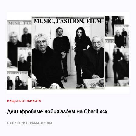
НЕЩАТА ОТ ЖИВОТА
Дешифроваме новия албум на Charli xcx
ОТ БИСЕРКА ГРАМАТИКОВА