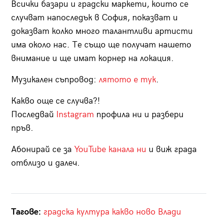
Всички базари и градски маркети, които се
случват напоследък в София, показват и
доказват колко много талантливи артисти
има около нас. Те също ще получат нашето
внимание и ще имат корнер на локация.
Музикален съпровод:
лятото е тук
.
Какво още се случва?!
Последвай
Instagram
профила ни и разбери
пръв.
Абонирай се за
YouTube канала ни
и виж града
отблизо и далеч.
Тагове:
градска култура
какво ново
Влади