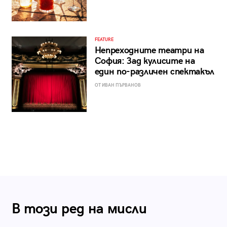
FEATURE
Непреходните театри на
София: Зад кулисите на
един по-различен спектакъл
ОТ ИВАН ПЪРВАНОВ
В този ред на мисли