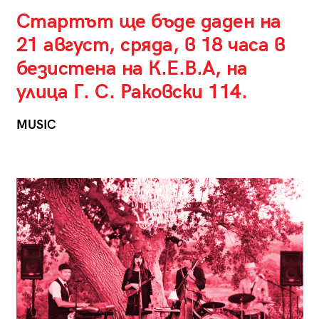
Стартът ще бъде даден на
21 август, сряда, в 18 часа в
безистена на К.Е.В.А, на
улица Г. С. Раковски 114.
MUSIC