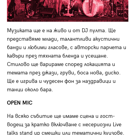
Музиката ще е на живо и от DJ пулта. Ще
представяме млади, талантливи акустични
банди и любими гласове, с авторски парчета и
кавъри през тяхната бленда и усещане.
Стилово ще варираме според локацията и
темата през джази, груви, боса нова, диско.
Ще е игрива и чудесен фон за наздравици и
танци около бара.
OPEN MIC
На всяко събитие ще имаме сцена и гост-
водещ за кратко включване с несериозни Live
talks stand up смешки или тематични куизове.