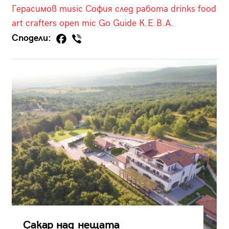
Герасимов
music
София след работа
drinks
food
art
crafters
open mic
Go Guide
К.Е.В.А.
Сподели:
Сакар над нещата