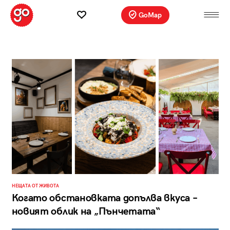
GoMap
НЕЩАТА ОТ ЖИВОТА
Когато обстановката допълва вкуса –
новият облик на „Пънчетата“