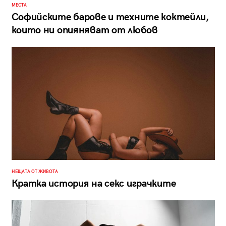
МЕСТА
Софийските барове и техните коктейли,
които ни опияняват от любов
НЕЩАТА ОТ ЖИВОТА
Кратка история на секс играчките