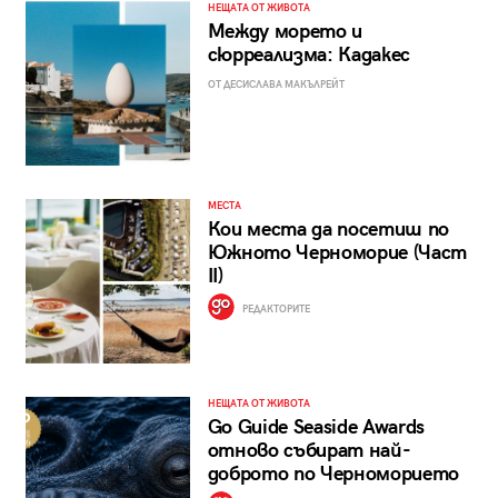
НЕЩАТА ОТ ЖИВОТА
Между морето и
сюрреализма: Кадакес
ОТ ДЕСИСЛАВА МАКЪЛРЕЙТ
МЕСТА
Кои места да посетиш по
Южното Черноморие (Част
II)
РЕДАКТОРИТЕ
НЕЩАТА ОТ ЖИВОТА
Go Guide Seaside Awards
отново събират най-
доброто по Черноморието