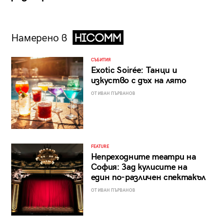
Намерено в
СЪБИТИЯ
Exotic Soirée: Танци и
изкуство с дъх на лято
ОТ ИВАН ПЪРВАНОВ
FEATURE
Непреходните театри на
София: Зад кулисите на
един по-различен спектакъл
ОТ ИВАН ПЪРВАНОВ