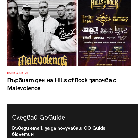
НОВИ СЪБИТИЯ
Първият ден на Hills of Rock започва с
Malevolence
Следвай GoGuide
Въведи email, за да получаваш GO Guide
бюлетин