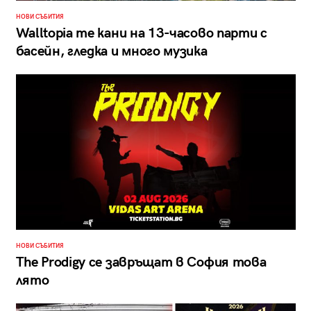
НОВИ СЪБИТИЯ
Walltopia те кани на 13-часово парти с
басейн, гледка и много музика
НОВИ СЪБИТИЯ
The Prodigy се завръщат в София това
лято