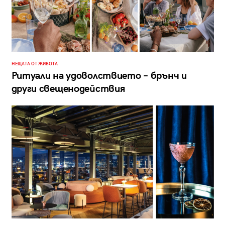
НЕЩАТА ОТ ЖИВОТА
Ритуали на удоволствието – брънч и
други свещенодействия