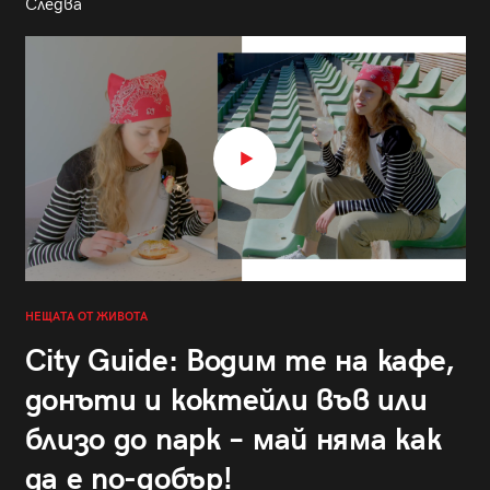
Следва
НЕЩАТА ОТ ЖИВОТА
City Guide: Водим те на кафе,
донъти и коктейли във или
близо до парк – май няма как
да е по-добър!