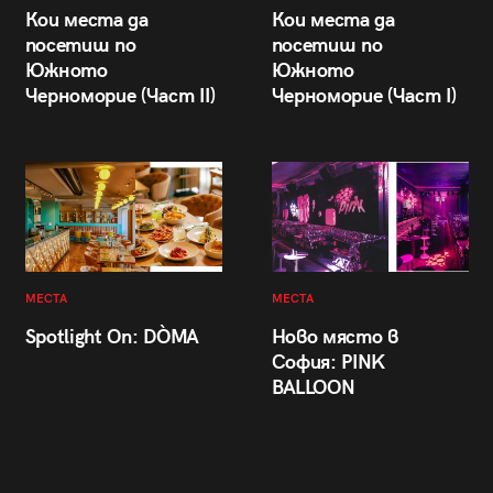
Кои места да
Кои места да
посетиш по
посетиш по
Южното
Южното
Черноморие (Част II)
Черноморие (Част I)
МЕСТА
МЕСТА
Spotlight On: DÒMA
Ново място в
София: PINK
BALLOON