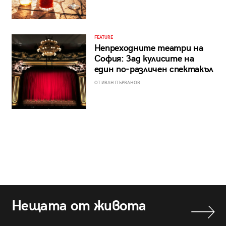
FEATURE
Непреходните театри на
София: Зад кулисите на
един по-различен спектакъл
ОТ ИВАН ПЪРВАНОВ
Нещата от живота