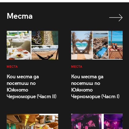
Места
МЕСТА
МЕСТА
Кои места да
Кои места да
посетиш по
посетиш по
Южното
Южното
Черноморие (Част II)
Черноморие (Част I)