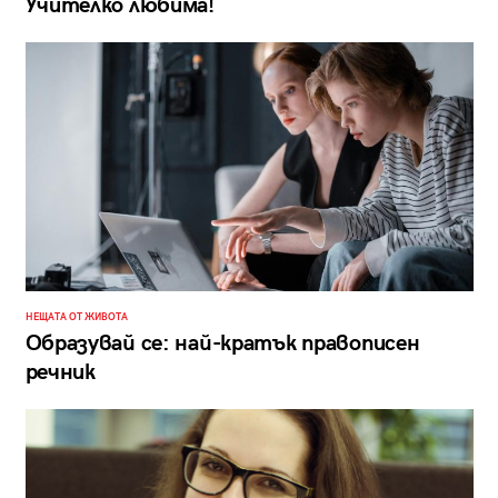
Учителко любима!
НЕЩАТА ОТ ЖИВОТА
Образувай се: най-кратък правописен
речник