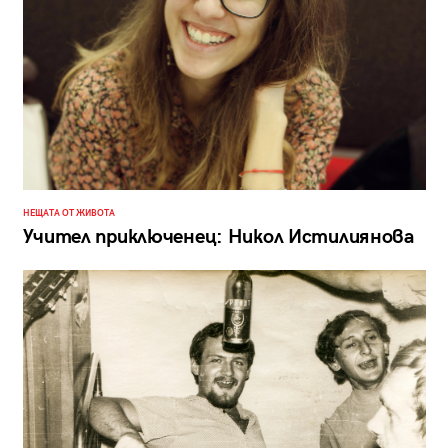
НЕЩАТА ОТ ЖИВОТА
Учител приключенец: Никол Истилиянова