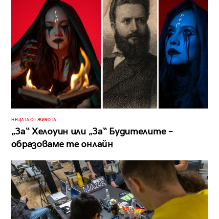
НЕЩАТА ОТ ЖИВОТА
„За“ Хелоуин или „За“ Будителите –
образоваме те онлайн