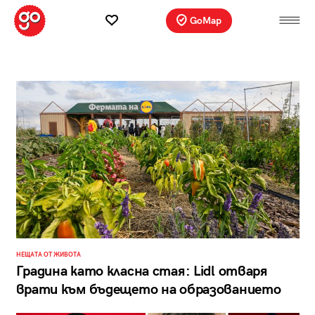
GoMap
НЕЩАТА ОТ ЖИВОТА
Градина като класна стая: Lidl отваря
врати към бъдещето на образованието