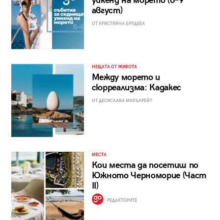
уикенд на морето (6–9
август)
ОТ КРИСТИЯНА БУРДЕВА
НЕЩАТА ОТ ЖИВОТА
Между морето и
сюрреализма: Кадакес
ОТ ДЕСИСЛАВА МАКЪЛРЕЙТ
МЕСТА
Кои места да посетиш по
Южното Черноморие (Част
II)
РЕДАКТОРИТЕ