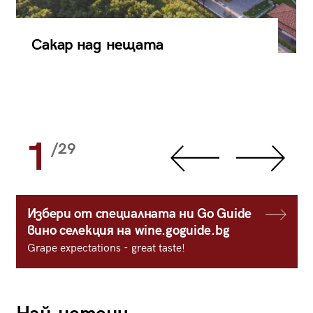
Сакар над нещата
1
/29
Избери от специалната ни Go Guide
вино селекция на wine.goguide.bg
Grape expectations - great taste!