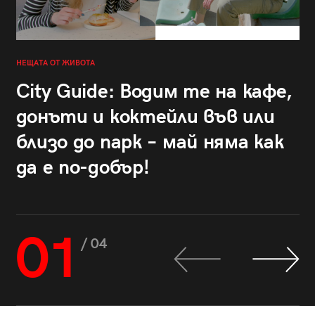
НЕЩАТА ОТ ЖИВОТА
City Guide: Водим те на кафе,
донъти и коктейли във или
близо до парк – май няма как
да е по-добър!
01
/ 04