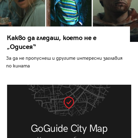
Какво да гледаш, което не е
„Одисея“
За да не пропуснеш и другите интересни заглавия
по кината