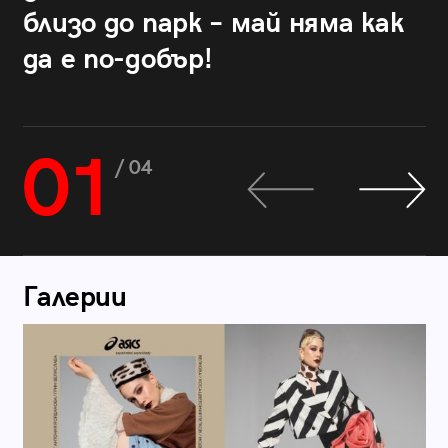
близо до парк – май няма как
да е по-добър!
01
/ 04
Галерии