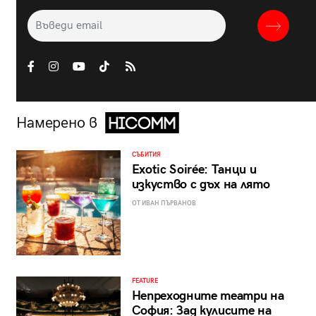
Намерено в
СЪБИТИЯ
Exotic Soirée: Танци и
изкуство с дъх на лято
ОТ ИВАН ПЪРВАНОВ
FEATURE
Непреходните театри на
София: Зад кулисите на