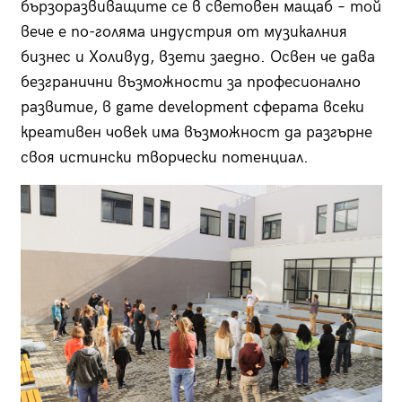
бързоразвиващите се в световен мащаб – той
вече е по-голяма индустрия от музикалния
бизнес и Холивуд, взети заедно. Освен че дава
безгранични възможности за професионално
развитие, в game development сферата всеки
креативен човек има възможност да разгърне
своя истински творчески потенциал.