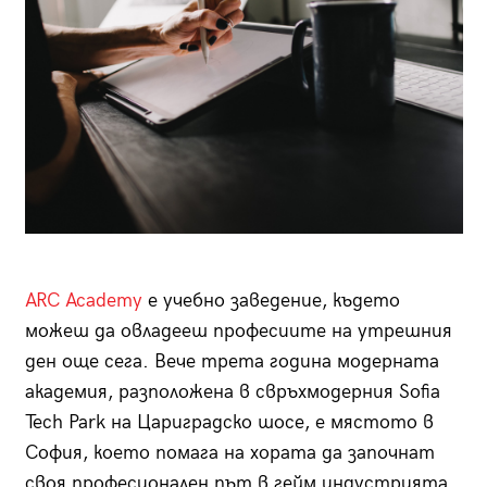
ARC Academy
е учебно заведение, където
можеш да овладееш професиите на утрешния
ден още сега. Вече трета година модерната
академия, разположена в свръхмодерния Sofia
Tech Park на Цариградско шосе, е мястото в
София, което помага на хората да започнат
своя професионален път в гейм индустрията.