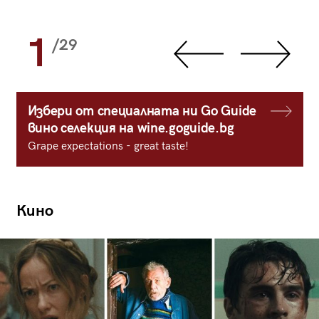
1
/29
Избери от специалната ни Go Guide
вино селекция на wine.goguide.bg
Grape expectations - great taste!
Кино