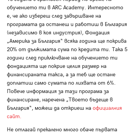
обучението ти в ARC Academy. Интересното
е, че ако избереш след завършване на
програмата да останеш и работиш в България
(независимо в коя индустрия), Фондация
„Америка за България“ всяка година ще покрива
20% от дължимата сума по кредита ти. Така 5
години след приключване на обучението ти
фондацията ще покрие целия размер на
финансираната такса, а за теб ще остане
доплатиш само сумата по лихвата от 6%.
Повече информация за тази програма за
финансиране, наречена „Твоето бъдеще в
България“, можеш да откриеш на
официалния
сайт.
Не отлагай прекалено много обаче първата