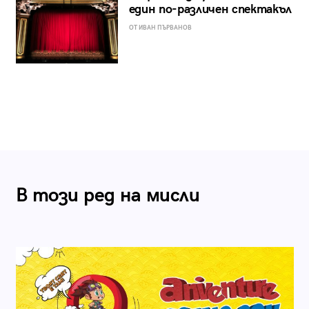
един по-различен спектакъл
ОТ ИВАН ПЪРВАНОВ
В този ред на мисли