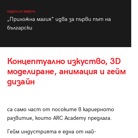
НЕЩАТА ОТ ЖИВОТА
„Приложна магия“ идва за първи път на
български
Концептуално изкуство, 3D
моделиране, анимация и гейм
дизайн
са само част от посоките в кариерното
развитие, които ARC Academy предлага.
Гейм индустрията е една от най-