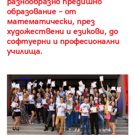
разнообразно предишно
образование – от
математически, през
художествени и езикови, до
софтуерни и професионални
училища.