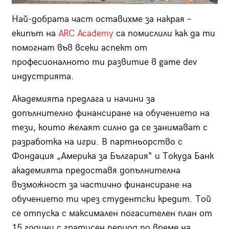
Най-добрата част оставихме за накрая –
екипът на
ARC Academy
са помислили как да ти
помогнат във всеки аспект от
професионалното ти развитие в game dev
индустрията.
Академията предлага и начини за
допълнително финансиране на обучението на
тези, които желаят силно да се занимават с
разработка на игри. В партньорство с
Фондация „Америка за България“ и Токуда Банк
академията предоставя допълнителна
възможност за частично финансиране на
обучението ти чрез студентски кредит. Той
се отпуска с максимален погасителен план от
15 години с гратисен период по време на