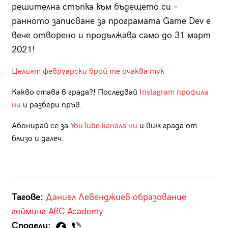
решителна стъпка към бъдещето си –
ранното записване за програмата Game Dev е
вече отворено и продължава само до 31 март
2021!
Целият февруарски брой те очаква тук
Какво става в града?! Последвай
Instagram профила
ни
и разбери пръв.
Абонирай се за
YouTube канала ни
и виж града от
близо и далеч.
Тагове:
Даниел Левенджиев
образование
гейминг
ARC Academy
Сподели: