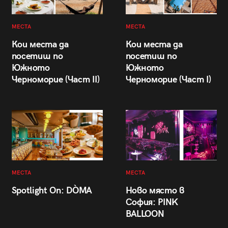
МЕСТА
МЕСТА
Кои места да
Кои места да
посетиш по
посетиш по
Южното
Южното
Черноморие (Част II)
Черноморие (Част I)
МЕСТА
МЕСТА
Spotlight On: DÒMA
Ново място в
София: PINK
BALLOON