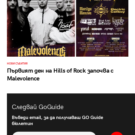
НОВИ СЪБИТИЯ
Първият ден на Hills of Rock започва с
Malevolence
Следвай GoGuide
Въведи email, за да получаваш GO Guide
бюлетин