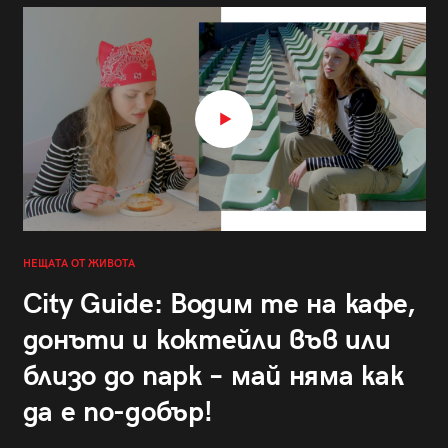
НЕЩАТА ОТ ЖИВОТА
City Guide: Водим те на кафе,
донъти и коктейли във или
близо до парк – май няма как
да е по-добър!