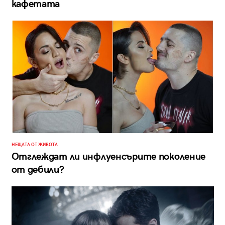
кафетата
НЕЩАТА ОТ ЖИВОТА
Отглеждат ли инфлуенсърите поколение
от дебили?