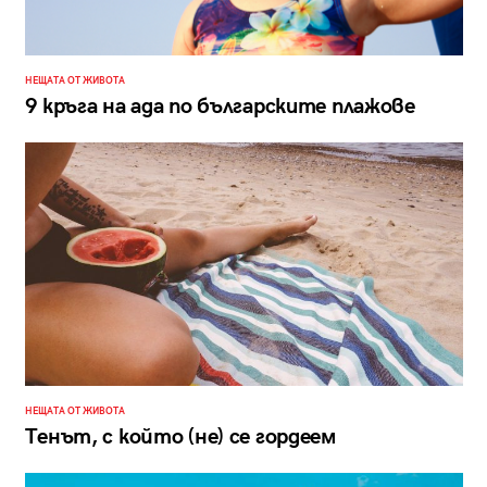
НЕЩАТА ОТ ЖИВОТА
9 кръга на ада по българските плажове
НЕЩАТА ОТ ЖИВОТА
Тенът, с който (не) се гордеем