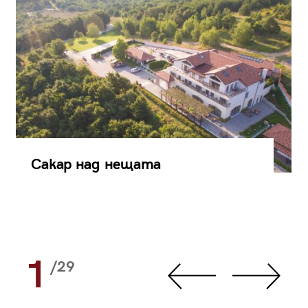
Сакар над нещата
1
/29