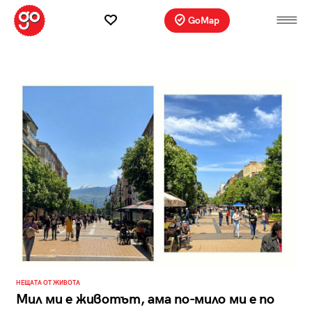
GoMap
НЕЩАТА ОТ ЖИВОТА
Мил ми е животът, ама по-мило ми е по