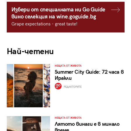
Избери от специалната ни Go Guide
вино селекция на wine.goguide.bg
Grape expectations - great taste!
Най-четени
НЕЩАТА ОТ ЖИВОТА
Summer City Guide: 72 часа в
Иракли
РЕДАКТОРИТЕ
НЕЩАТА ОТ ЖИВОТА
Лятото винаги е в минало
време