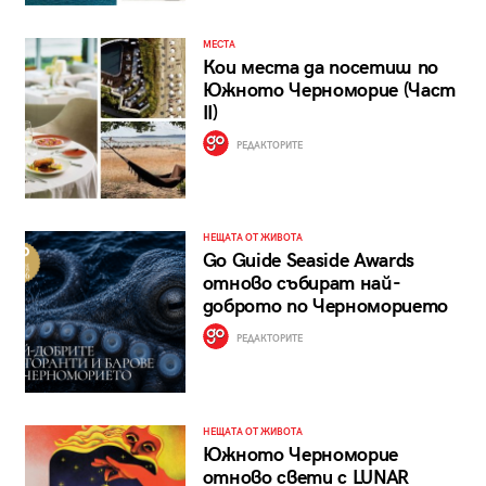
МЕСТА
Кои места да посетиш по
Южното Черноморие (Част
II)
РЕДАКТОРИТЕ
НЕЩАТА ОТ ЖИВОТА
Go Guide Seaside Awards
отново събират най-
доброто по Черноморието
РЕДАКТОРИТЕ
НЕЩАТА ОТ ЖИВОТА
Южното Черноморие
отново свети с LUNAR