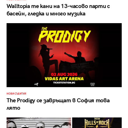
Walltopia те кани на 13-часово парти с
басейн, гледка и много музика
НОВИ СЪБИТИЯ
The Prodigy се завръщат в София това
лято