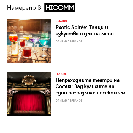
Намерено в
СЪБИТИЯ
Exotic Soirée: Танци и
изкуство с дъх на лято
ОТ ИВАН ПЪРВАНОВ
FEATURE
Непреходните театри на
София: Зад кулисите на
един по-различен спектакъл
ОТ ИВАН ПЪРВАНОВ