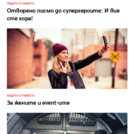
НЕЩАТА ОТ ЖИВОТА
Отворено писмо до супергероите: И вие
сте хора!
НЕЩАТА ОТ ЖИВОТА
За жените и event-ите