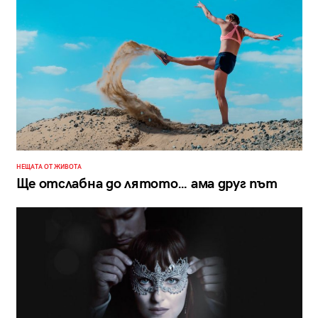
НЕЩАТА ОТ ЖИВОТА
Ще отслабна до лятото… ама друг път