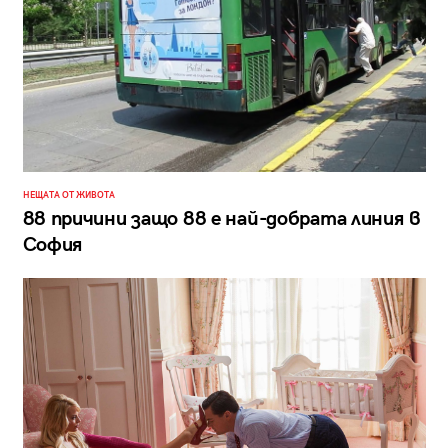
НЕЩАТА ОТ ЖИВОТА
88 причини защо 88 е най-добрата линия в
София