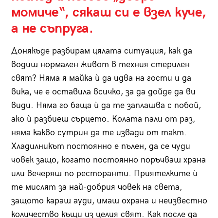
момиче“, сякаш си е взел куче,
а не съпруга.
Донякъде разбирам цялата ситуация, как да
водиш нормален живот в техния стерилен
свят? Няма я майка ѝ да идва на гости и да
вика, че е оставила всичко, за да дойде да ви
види. Няма го баща ѝ да те заплашва с побой,
ако ѝ разбиеш сърцето. Колата пали от раз,
няма какво сутрин да те извади от такт.
Хладилникът постоянно е пълен, да се чуди
човек защо, когато постоянно поръчваш храна
или вечеряш по ресторанти. Приятелките ѝ
те мислят за най-добрия човек на света,
защото караш ауди, имаш охрана и неизвестно
количество къщи из целия свят. Как после да