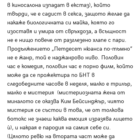
в киносалона изпадат в екстаз), който
твърди, че е садист в секса, защото желае да
накаже биологичната си майка, която го
изоставя и умира от свръхдоза, а всъщност
не е нищо повече от разглезено хлапе с пари.
Продължението „Петдесет нюанса по-тъмно”
не е жанр, той е наджанрово ниво. Половин
час е комедия, половин час е порно филм, който
може да се прожектира по БНТ в
следобедните часове в неделя, малко е трилър,
малко е мистерия (мистериозната жена от
миналото се оказва Ким Бейсинджър, чиято
мистерия се състои в това, че от толкова
ботокс не знаеш каква емоция изразява лицето
ѝ), и накрая е пародия на самия себе си.
(Цялото ревю на втората част може да