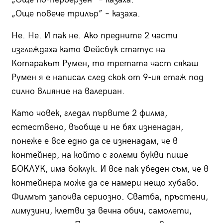
„Още повече трилър” – казаха.
Не. Не. И пак не. Ако предните 2 части
изглеждаха като Фейсбук статус на
Котаракът Румен, то третата част сякаш
Румен я е написал след скок от 9-ия етаж под
силно влияние на валериан.
Като човек, гледал първите 2 филма,
естествено, въобще и не бях изненадан,
понеже е все едно да се изненадам, че в
контейнер, на който с големи букви пише
БОКЛУК, има боклук. И все пак убеден съм, че в
контейнера може да се намери нещо хубаво.
Филмът започва сериозно. Сватба, пръстени,
лимузини, клетви за вечна обич, самолети,