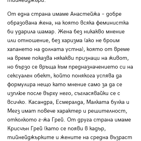
тийнейджъри.
От една страна имаме Анастейжа – добре
образована жена, на която всяка феминистка
би ударила шамар. Жена без никакво мнение
или отношение, без харизма (ако не броим
хапането на долната устна), която от време
на време показва някакви признаци на живот,
но бързо се връща към предназначението си на
сексуален обект, който понякога успява да
формулира нещо като мнение само за да се
изплюе после върху него, съгласявайки се с
всичко. Касандра, Есмералда, Малката булка и
Мегз имат повече характер и решителност,
отколкото г-жа Грей. От друга страна имаме
Крисчън Грей (като се появи в кадър,
тийнейджърките и жените на средна възраст