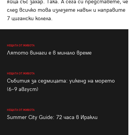
яйца със захар. Така. А сега си представете, че
след всичко това излезете навън и направите
7 цигански колела.
НЕЩАТА ОТ ЖИВОТА
Лятото винаги е в минало време
НЕЩАТА ОТ ЖИВОТА
Събития за седмицата: уикенд на морето
(6–9 август)
НЕЩАТА ОТ ЖИВОТА
Summer City Guide: 72 часа в Иракли