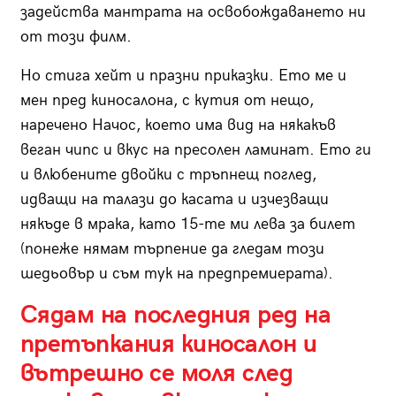
задейства мантрата на освобождаването ни
от този филм.
Но стига хейт и празни приказки. Ето ме и
мен пред киносалона, с кутия от нещо,
наречено Начос, което има вид на някакъв
веган чипс и вкус на пресолен ламинат. Ето ги
и влюбените двойки с тръпнещ поглед,
идващи на талази до касата и изчезващи
някъде в мрака, като 15-те ми лева за билет
(понеже нямам търпение да гледам този
шедьовър и съм тук на предпремиерата).
Сядам на последния ред на
претъпкания киносалон и
вътрешно се моля след