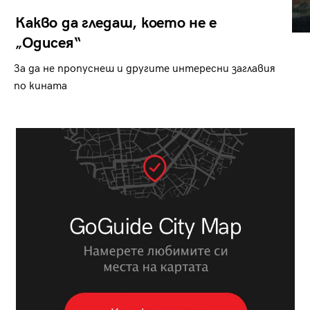
Какво да гледаш, което не е
„Одисея“
За да не пропуснеш и другите интересни заглавия
по кината