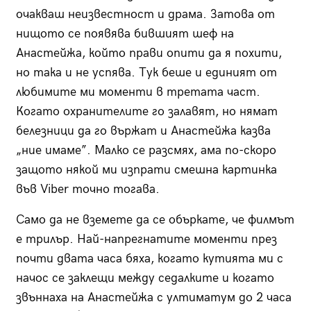
очакваш неизвестност и драма. Затова от
нищото се появява бившият шеф на
Анастейжа, който прави опити да я похити,
но така и не успява. Тук беше и единият от
любимите ми моменти в третата част.
Когато охранителите го залавят, но нямат
белезници да го вържат и Анастейжа казва
„ние имаме”. Малко се разсмях, ама по-скоро
защото някой ми изпрати смешна картинка
във Viber точно тогава.
Само да не вземете да се объркате, че филмът
е трилър. Най-напрегнатите моменти през
почти двата часа бяха, когато кутията ми с
начос се заклещи между седалките и когато
звъннаха на Анастейжа с ултиматум до 2 часа