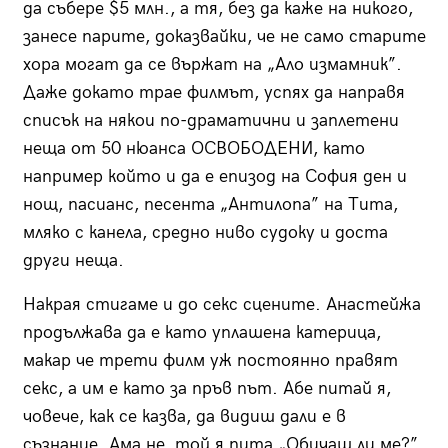
да събере $5 млн., а тя, без да каже на никого,
занесе парите, доказвайки, че не само старите
хора могат да се вържат на „Ало измамник”.
Даже докато трае филмът, успях да направя
списък на някои по-драматични и заплетени
неща от 50 нюанса ОСВОБОДЕНИ, като
например който и да е епизод на София ден и
нощ, пасианс, песента „Антилопа” на Тита,
мляко с канела, средно ниво судоку и доста
други неща.
Накрая стигаме и до секс сцените. Анастейжа
продължава да е като уплашена катерица,
макар че трети филм уж постоянно правят
секс, а им е като за пръв път. Абе питай я,
човече, как се казва, да видиш дали е в
съзнание. Ама не, той я пита „Обичаш ли ме?”,