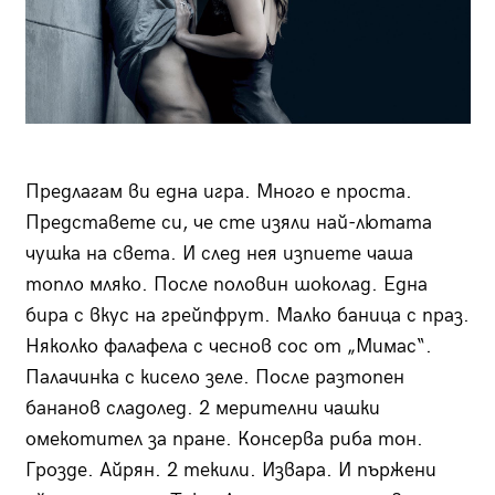
Предлагам ви една игра. Много е проста.
Представете си, че сте изяли най-лютата
чушка на света. И след нея изпиете чаша
топло мляко. После половин шоколад. Една
бира с вкус на грейпфрут. Малко баница с праз.
Няколко фалафела с чеснов сос от „Мимас“.
Палачинка с кисело зеле. После разтопен
бананов сладолед. 2 мерителни чашки
омекотител за пране. Консерва риба тон.
Грозде. Айрян. 2 текили. Извара. И пържени