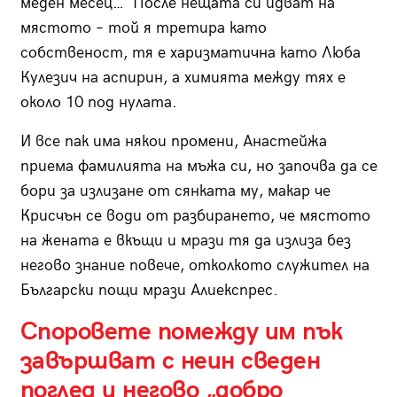
меден месец… После нещата си идват на
мястото – той я третира като
собственост, тя е харизматична като Люба
Кулезич на аспирин, а химията между тях е
около 10 под нулата.
И все пак има някои промени, Анастейжа
приема фамилията на мъжа си, но започва да се
бори за излизане от сянката му, макар че
Крисчън се води от разбирането, че мястото
на жената е вкъщи и мрази тя да излиза без
негово знание повече, отколкото служител на
Български пощи мрази Алиекспрес.
Споровете помежду им пък
завършват с неин сведен
поглед и негово „добро