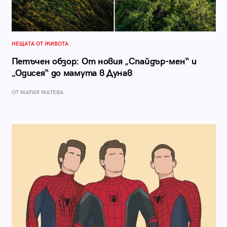
НЕЩАТА ОТ ЖИВОТА
Петъчен обзор: От новия „Спайдър-мен“ и
„Одисея“ до мамута в Дунав
ОТ МАРИЯ МАТЕВА