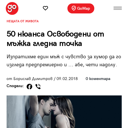
GoMap
НЕЩАТА ОТ ЖИВОТА
50 нюанса Освободени от
мъжка гледна точка
Изпратихме един мъж с чувство за хумор да го
изгледа предпремиерно и ... абе, чети надолу.
от Борислав Димитров / 09.02.2018
0 коментара
Сподели: