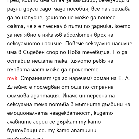
Грей, който има стая за камшици, белезници и
разни други садо-мазо пособия, все пак решава
да го напусне, защото не може да понесе
факта, че я е плеснал 6 пъти по задника, което
за нея явно е някакъв абсолютен връх на
сексуалното насилие. Повече сексуално насилие
има в Съдебен спор по Нова телевизия. Но да
оставим нещата така. (цялото ревю на
първата част може да прочетете
тук
. Странният (да го наречем) роман на Е. Л.
Джеймс е последван от още по-странна
филмова адаптация. Иначе интересната
сексуална тема потъва в мътните дълбини на
емоционалната неадекватност, където
главните герои се държат ту като
бунтуващи се, ту като апатични