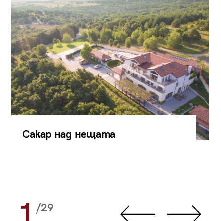
Сакар над нещата
1
/29