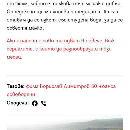
от филм, който е толкова тъп, че чак е добър.
Определено ще ми липсва поредицата. А сега
отивам да се изкъпя със студена вода, за да се
освестя малко.
Ако нюансите сиво ти идват в повече, виж
сериалите, с които да разнообразиш този
месец.
Тагове:
филм
Борислав Димитров
50 нюанса
освободени
Сподели: