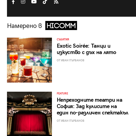
Намерено в
СЪБИТИЯ
Exotic Soirée: Танци и
изкуство с дъх на лято
ОТ ИВАН ПЪРВАНОВ
FEATURE
Непреходните театри на
София: Зад кулисите на
един по-различен спектакъл
ОТ ИВАН ПЪРВАНОВ