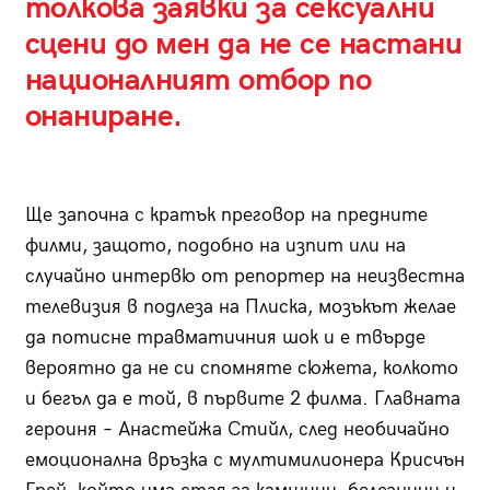
толкова заявки за сексуални
сцени до мен да не се настани
националният отбор по
онаниране.
Ще започна с кратък преговор на предните
филми, защото, подобно на изпит или на
случайно интервю от репортер на неизвестна
телевизия в подлеза на Плиска, мозъкът желае
да потисне травматичния шок и е твърде
вероятно да не си спомняте сюжета, колкото
и бегъл да е той, в първите 2 филма. Главната
героиня – Анастейжа Стийл, след необичайно
емоционална връзка с мултимилионера Крисчън