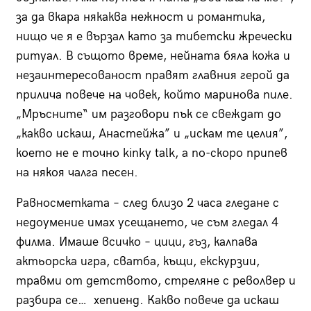
за да вкара някаква нежност и романтика,
нищо че я е вързал като за тибетски жречески
ритуал. В същото време, нейната бяла кожа и
незаинтересованост правят главния герой да
прилича повече на човек, който маринова пиле.
„Мръсните“ им разговори пък се свеждат до
„какво искаш, Анастейжа” и „искам те целия”,
което не е точно kinky talk, а по-скоро припев
на някоя чалга песен.
Равносметката – след близо 2 часа гледане с
недоумение имах усещането, че съм гледал 4
филма. Имаше всичко – цици, гъз, калпава
актьорска игра, сватба, къщи, екскурзии,
травми от детството, стреляне с револвер и
разбира се… хепиенд. Какво повече да искаш