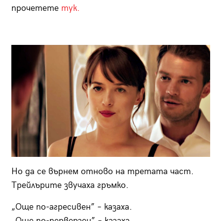
прочетете
тук.
Но да се върнем отново на третата част.
Трейлърите звучаха гръмко.
„Още по-агресивен” – казаха.
„Още по-перверзен” – казаха.