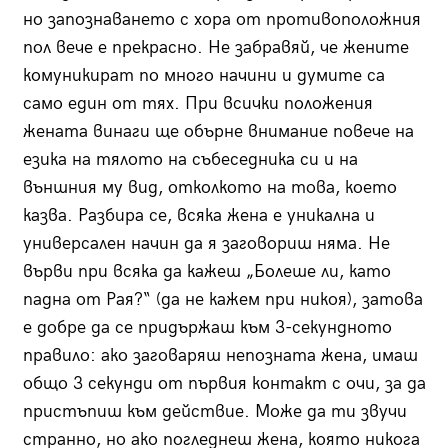
но запознаването с хора от противоположния
пол вече е прекрасно. Не забравяй, че жените
комуникират по много начини и думите са
само един от тях. При всички положения
жената винаги ще обърне внимание повече на
езика на тялото на събеседника си и на
външния му вид, отколкото на това, което
казва. Разбира се, всяка жена е уникална и
универсален начин да я заговориш няма. Не
върви при всяка да кажеш „Болеше ли, като
падна от Рая?“ (да не кажем при никоя), затова
е добре да се придържаш към 3-секундното
правило: ако заговаряш непозната жена, имаш
общо 3 секунди от първия контакт с очи, за да
пристъпиш към действие. Може да ти звучи
странно, но ако погледнеш жена, която никога