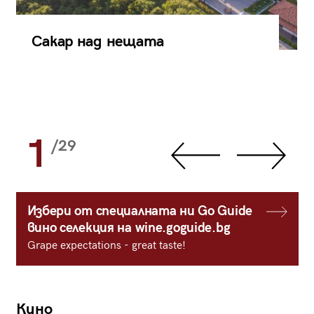
Сакар над нещата
1
/29
Избери от специалната ни Go Guide
вино селекция на wine.goguide.bg
Grape expectations - great taste!
Кино