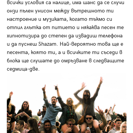
всички условия са налице, има шанс да се случи
онзи пълен унисон между вътрешното ти
настроение и музиката, когато тъкмо си
отпил глътка от питието и някаква песен те
хипнотизира до степен да извадиш телефона
и да пуснеш Shazam. Най-вероятно това ще е
песента, която ти, а и всичките ти съседи в
блока ще слушате до омръзване в следващите
седмица-две.