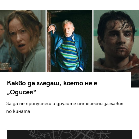
Какво да гледаш, което не е
„Одисея“
За да не пропуснеш и другите интересни заглавия
по кината