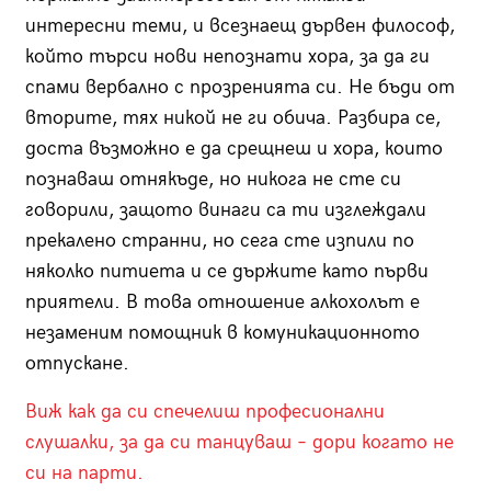
интересни теми, и всезнаещ дървен философ,
който търси нови непознати хора, за да ги
спами вербално с прозренията си. Не бъди от
вторите, тях никой не ги обича. Разбира се,
доста възможно е да срещнеш и хора, които
познаваш отнякъде, но никога не сте си
говорили, защото винаги са ти изглеждали
прекалено странни, но сега сте изпили по
няколко питиета и се държите като първи
приятели. В това отношение алкохолът е
незаменим помощник в комуникационното
отпускане.
Виж как да си спечелиш професионални
слушалки, за да си танцуваш – дори когато не
си на парти.