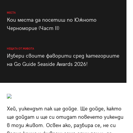
МЕСТА
Кои места да посетиш по Южното
Черноморие (Част II)
НЕЩАТА ОТ ЖИВОТА
Избери своите фаворити сред категориите
на Go Guide Seaside Awards 2026!
Хей, уикендът пак ще дойде. Ще дойде, както
ще дойдат и ще си отидат повечето уикенди
в този живот. Освен ако, разбира се, не си