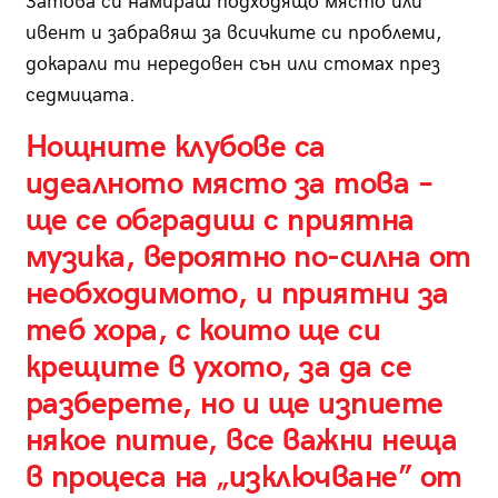
Затова си намираш подходящо място или
ивент и забравяш за всичките си проблеми,
докарали ти нередовен сън или стомах през
седмицата.
Нощните клубове са
идеалното място за това –
ще се обградиш с приятна
музика, вероятно по-силна от
необходимото, и приятни за
теб хора, с които ще си
крещите в ухото, за да се
разберете, но и ще изпиете
някое питие, все важни неща
в процеса на „изключване” от