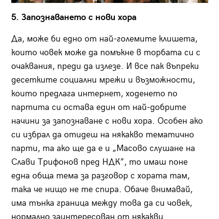
5. Запознаването с нови хора
Да, може би едно от най-големите клишета,
които човек може да помъкне в торбата си с
очаквания, преди да излезе. И все пак въпреки
десетките социални мрежи и възможности,
които предлага интернет, ходенето по
партита си остава един от най-добрите
начини за запознаване с нови хора. Особен ако
си избрал да отидеш на някакво тематично
парти, та ако ще да е и „Масово слушане на
Слави Трифонов пред НДК”, то имаш поне
една обща тема за разговор с хората там,
така че нищо не те спира. Обаче внимавай,
има тънка граница между това да си човек,
нормално заинтересован от някакви