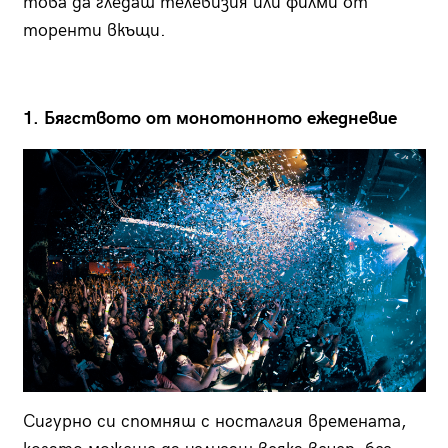
това да гледаш телевизия или филми от
торенти вкъщи.
1. Бягството от монотонното ежедневие
Сигурно си спомняш с носталгия времената,