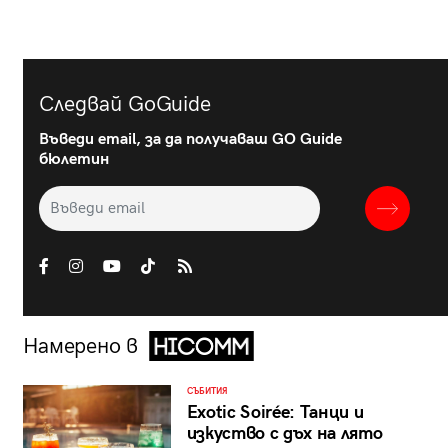
Следвай GoGuide
Въведи email, за да получаваш GO Guide
бюлетин
Намерено в
СЪБИТИЯ
Exotic Soirée: Танци и
изкуство с дъх на лято