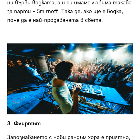
ни върви водката, а и си имаме любима такава
за парти – Smirnoff. Така де, ако ще е водка,
поне да е най-продаваната в света.
3. Флиртът
Запознаването с нови рандъм хора е приятно,