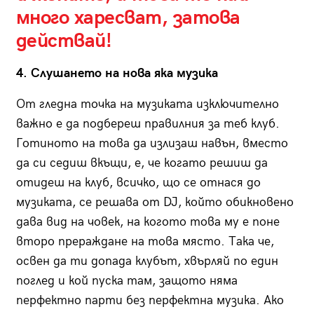
много харесват, затова
действай!
4. Слушането на нова яка музика
От гледна точка на музиката изключително
важно е да подбереш правилния за теб клуб.
Готиното на това да излизаш навън, вместо
да си седиш вкъщи, е, че когато решиш да
отидеш на клуб, всичко, що се отнася до
музиката, се решава от DJ, който обикновено
дава вид на човек, на когото това му е поне
второ прераждане на това място. Така че,
освен да ти допада клубът, хвърляй по един
поглед и кой пуска там, защото няма
перфектно парти без перфектна музика. Ако