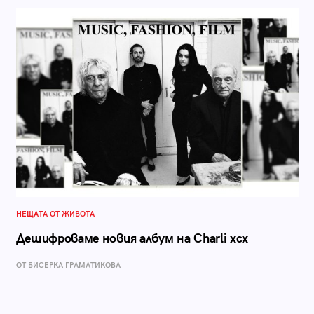
НЕЩАТА ОТ ЖИВОТА
Дешифроваме новия албум на Charli xcx
ОТ БИСЕРКА ГРАМАТИКОВА