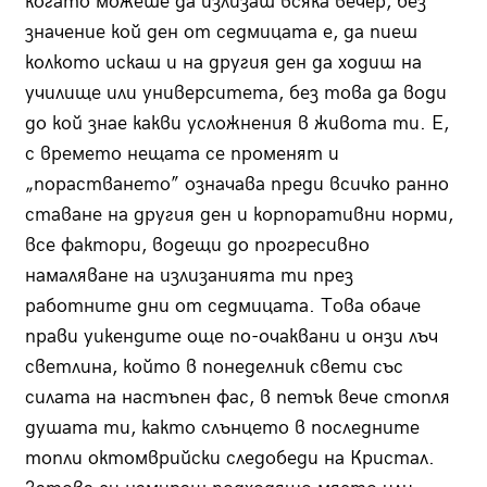
когато можеше да излизаш всяка вечер, без
значение кой ден от седмицата е, да пиеш
колкото искаш и на другия ден да ходиш на
училище или университета, без това да води
до кой знае какви усложнения в живота ти. Е,
с времето нещата се променят и
„порастването” означава преди всичко ранно
ставане на другия ден и корпоративни норми,
все фактори, водещи до прогресивно
намаляване на излизанията ти през
работните дни от седмицата. Това обаче
прави уикендите още по-очаквани и онзи лъч
светлина, който в понеделник свети със
силата на настъпен фас, в петък вече стопля
душата ти, както слънцето в последните
топли октомврийски следобеди на Кристал.