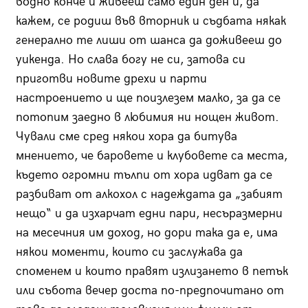
водно конче и живееш само един ден и, да
кажем, се родиш във вторник и съдбата някак
генерално те лиши от шанса да доживееш до
уикенда. Но слава богу не си, затова си
приготви новите дрехи и парти
настроението и ще поизлезем малко, за да се
потопим заедно в любимия ни нощен живот.
Чували сме сред някои хора да битува
мнението, че баровете и клубовете са места,
където огромни тълпи от хора идват да се
разбиват от алкохол с надеждата да „забият
нещо“ и да изхарчат едни пари, несъразмерни
на месечния им доход, но дори така да е, има
някои моменти, които си заслужава да
споменем и които правят излизането в петък
или събота вечер доста по-предпочитано от