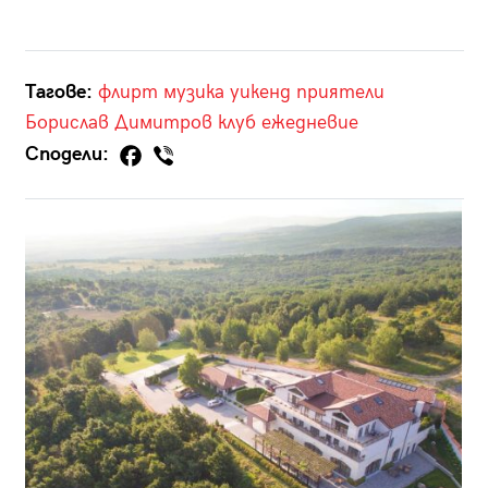
Тагове:
флирт
музика
уикенд
приятели
Борислав Димитров
клуб
ежедневие
Сподели: