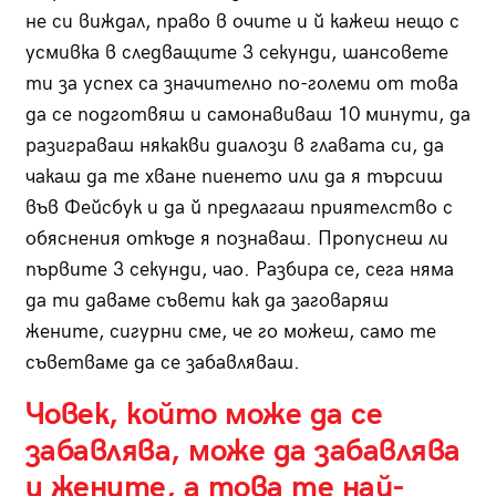
не си виждал, право в очите и й кажеш нещо с
усмивка в следващите 3 секунди, шансовете
ти за успех са значително по-големи от това
да се подготвяш и самонавиваш 10 минути, да
разиграваш някакви диалози в главата си, да
чакаш да те хване пиенето или да я търсиш
във Фейсбук и да й предлагаш приятелство с
обяснения откъде я познаваш. Пропуснеш ли
първите 3 секунди, чао. Разбира се, сега няма
да ти даваме съвети как да заговаряш
жените, сигурни сме, че го можеш, само те
съветваме да се забавляваш.
Човек, който може да се
забавлява, може да забавлява
и жените, а това те най-