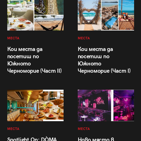
МЕСТА
МЕСТА
Кои места да
Кои места да
посетиш по
посетиш по
Южното
Южното
Черноморие (Част II)
Черноморие (Част I)
МЕСТА
МЕСТА
Spotlight On: DÒMA
Ново място в