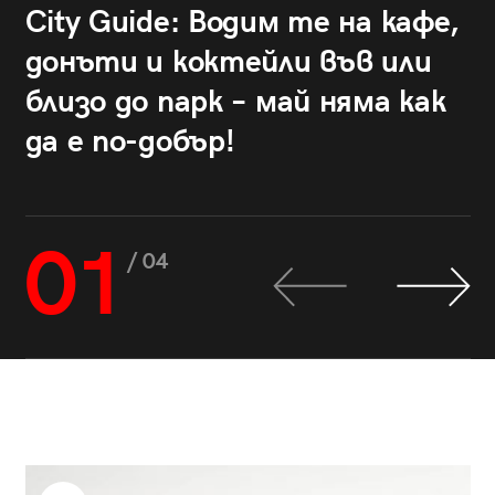
City Guide: Водим те на кафе,
донъти и коктейли във или
близо до парк – май няма как
да е по-добър!
01
/ 04