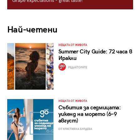
Grape expectations - great taste!
Най-четени
НЕЩАТА ОТ ЖИВОТА
Summer City Guide: 72 часа в
Иракли
РЕДАКТОРИТЕ
НЕЩАТА ОТ ЖИВОТА
Събития за седмицата:
уикенд на морето (6–9
август)
ОТ КРИСТИЯНА БУРДЕВА