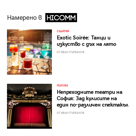
Намерено в
СЪБИТИЯ
Exotic Soirée: Танци и
изкуство с дъх на лято
ОТ ИВАН ПЪРВАНОВ
FEATURE
Непреходните театри на
София: Зад кулисите на
един по-различен спектакъл
ОТ ИВАН ПЪРВАНОВ