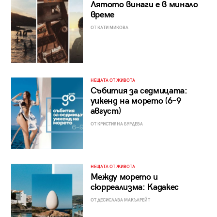
Лятото винаги е в минало
време
ОТ КАТИ МИКОВА
НЕЩАТА ОТ ЖИВОТА
Събития за седмицата:
уикенд на морето (6–9
август)
ОТ КРИСТИЯНА БУРДЕВА
НЕЩАТА ОТ ЖИВОТА
Между морето и
сюрреализма: Кадакес
ОТ ДЕСИСЛАВА МАКЪЛРЕЙТ