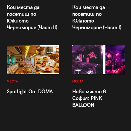
Кои места да
Кои места да
посетиш по
посетиш по
Южното
Южното
Черноморие (Част II)
Черноморие (Част I)
МЕСТА
МЕСТА
Spotlight On: DÒMA
Ново място в
София: PINK
BALLOON