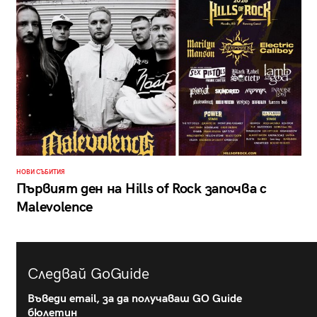
НОВИ СЪБИТИЯ
Първият ден на Hills of Rock започва с
Malevolence
Следвай GoGuide
Въведи email, за да получаваш GO Guide
бюлетин