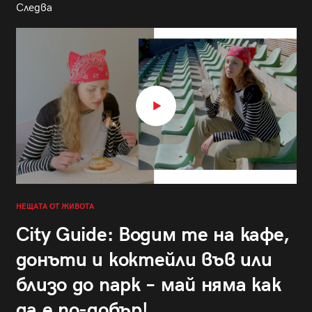
Следва
НЕЩАТА ОТ ЖИВОТА
City Guide: Водим те на кафе,
донъти и коктейли във или
близо до парк – май няма как
да е по-добър!