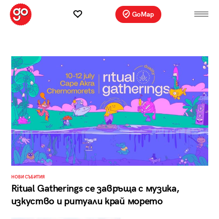
GoMap
НОВИ СЪБИТИЯ
Ritual Gatherings се завръща с музика,
изкуство и ритуали край морето