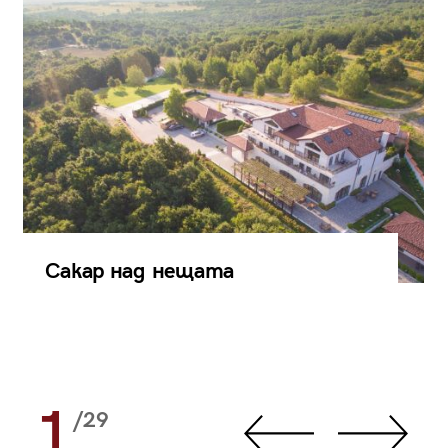
Сакар над нещата
1
/29