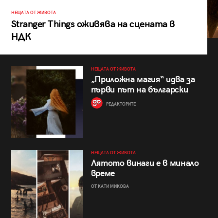
НЕЩАТА ОТ ЖИВОТА
Stranger Things оживява на сцената в
НДК
НЕЩАТА ОТ ЖИВОТА
„Приложна магия“ идва за
първи път на български
РЕДАКТОРИТЕ
НЕЩАТА ОТ ЖИВОТА
Лятото винаги е в минало
време
ОТ КАТИ МИКОВА