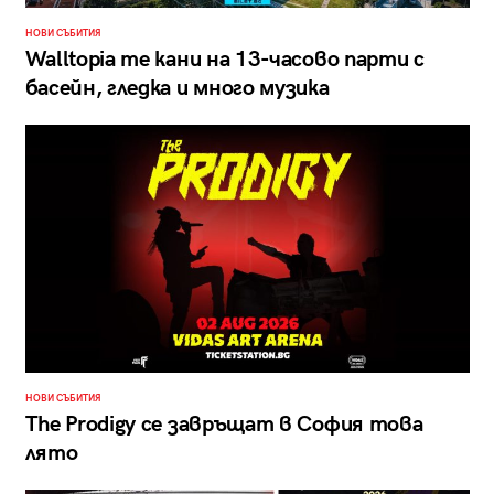
НОВИ СЪБИТИЯ
Walltopia те кани на 13-часово парти с
басейн, гледка и много музика
НОВИ СЪБИТИЯ
The Prodigy се завръщат в София това
лято