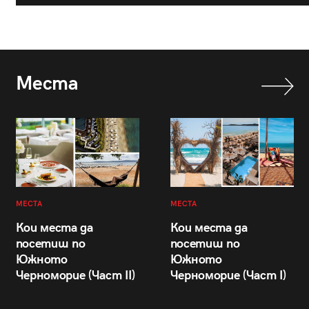
Места
МЕСТА
МЕСТА
Кои места да
Кои места да
посетиш по
посетиш по
Южното
Южното
Черноморие (Част II)
Черноморие (Част I)