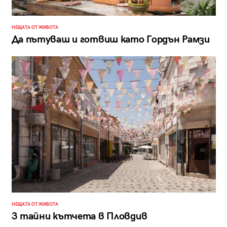
НЕЩАТА ОТ ЖИВОТА
Да пътуваш и готвиш като Гордън Рамзи
НЕЩАТА ОТ ЖИВОТА
3 тайни кътчета в Пловдив