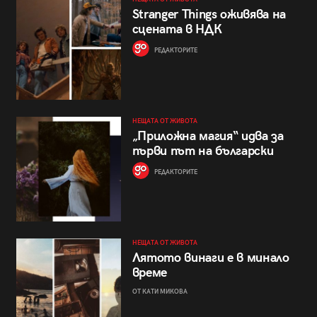
Stranger Things оживява на
сцената в НДК
РЕДАКТОРИТЕ
НЕЩАТА ОТ ЖИВОТА
„Приложна магия“ идва за
първи път на български
РЕДАКТОРИТЕ
НЕЩАТА ОТ ЖИВОТА
Лятото винаги е в минало
време
ОТ КАТИ МИКОВА