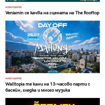
НОВИ СЪБИТИЯ
Veniamin се качва на сцената на The Rooftop
НОВИ СЪБИТИЯ
Walltopia те кани на 13-часово парти с
басейн, гледка и много музика