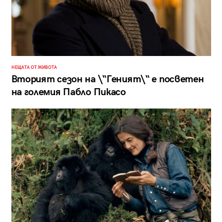
НЕЩАТА ОТ ЖИВОТА
Вторият сезон на \“Геният\“ е посветен
на големия Пабло Пикасо