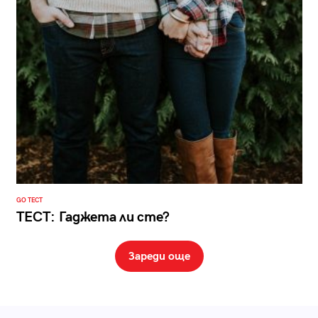
GO ТЕСТ
ТЕСТ: Гаджета ли сте?
Зареди още