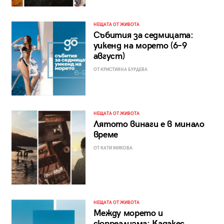
НЕЩАТА ОТ ЖИВОТА
Събития за седмицата:
уикенд на морето (6–9
август)
ОТ КРИСТИЯНА БУРДЕВА
НЕЩАТА ОТ ЖИВОТА
Лятото винаги е в минало
време
ОТ КАТИ МИКОВА
НЕЩАТА ОТ ЖИВОТА
Между морето и
сюрреализма: Кадакес