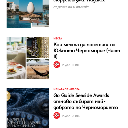
ОТ ДЕСИСЛАВА МАКЪЛРЕЙТ
МЕСТА
Кои места да посетиш по
Южното Черноморие (Част
II)
РЕДАКТОРИТЕ
НЕЩАТА ОТ ЖИВОТА
Go Guide Seaside Awards
отново събират най-
доброто по Черноморието
РЕДАКТОРИТЕ