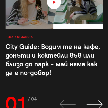
НЕЩАТА ОТ ЖИВОТА
City Guide: Водим те на кафе,
донъти и коктейли във или
близо до парк – май няма как
да е по-добър!
01
/ 04