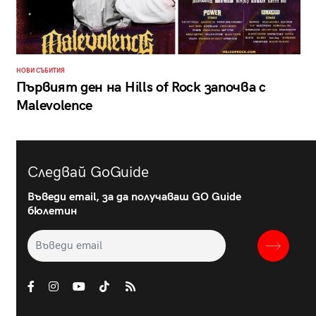
НОВИ СЪБИТИЯ
Първият ден на Hills of Rock започва с
Malevolence
Следвай GoGuide
Въведи email, за да получаваш GO Guide
бюлетин