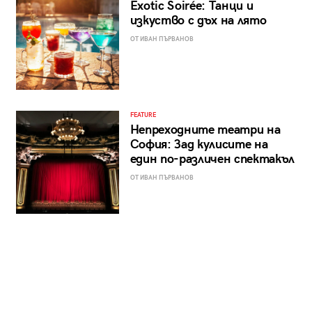
Exotic Soirée: Танци и
изкуство с дъх на лято
ОТ ИВАН ПЪРВАНОВ
FEATURE
Непреходните театри на
София: Зад кулисите на
един по-различен спектакъл
ОТ ИВАН ПЪРВАНОВ