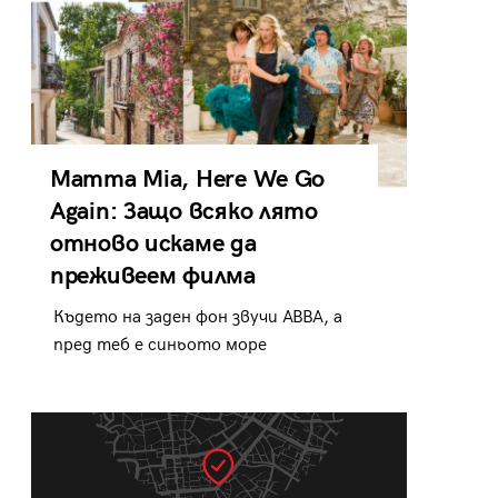
Mamma Mia, Here We Go
Again: Защо всяко лято
отново искаме да
преживеем филма
Където на заден фон звучи ABBA, а
пред теб е синьото море