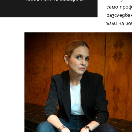
само проф
разследва
ъгли на ч