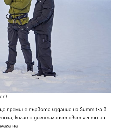
on)
 ще премине първото издание на Summit-а в
 епоха, когато дигиталният свят често ни
алага на