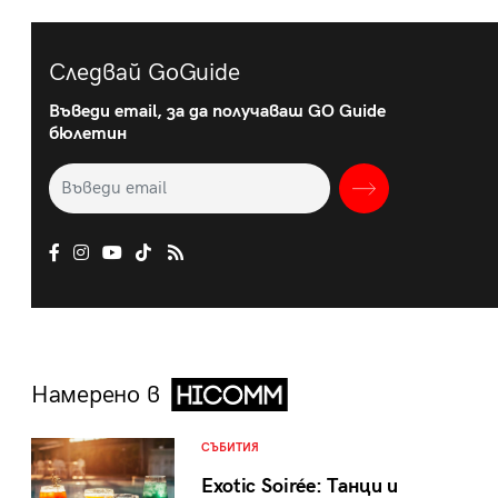
Следвай GoGuide
Въведи email, за да получаваш GO Guide
бюлетин
Намерено в
СЪБИТИЯ
Exotic Soirée: Танци и