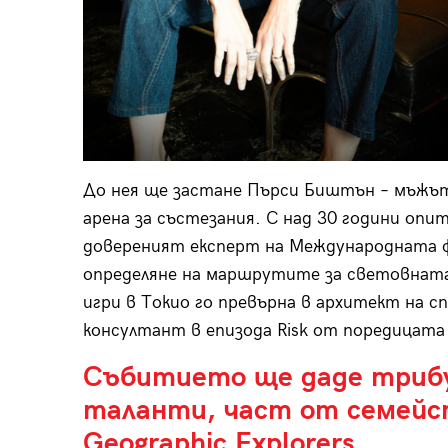
До нея ще застане Пърси Биштън – мъжът
арена за състезания. С над 30 години опи
довереният експерт на Международната ф
определяне на маршрутите за световната
игри в Токио го превърна в архитект на с
консултант в епизода Risk от поредицата с 
Събитието ще даде трибу
таланти, част от семейст
Geographic Explorers.