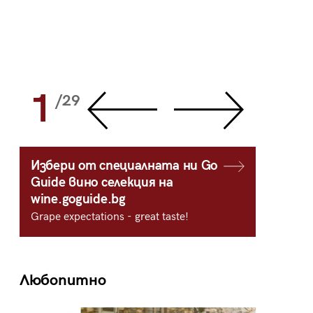
1
2
/29
/
Избери от специалната ни Go
Guide вино селекция на
wine.goguide.bg
Grape expectations - great taste!
Любопитно