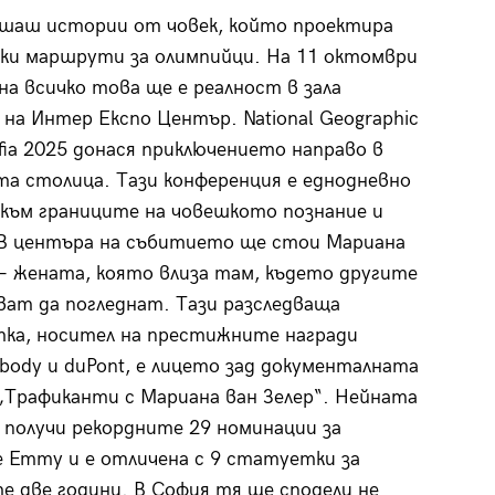
ушаш истории от човек, който проектира
ки маршрути за олимпийци. На 11 октомври
на всичко това ще е реалност в зала
на Интер Експо Център. National Geographic
fia 2025 донася приключението направо в
та столица. Тази конференция е еднодневно
към границите на човешкото познание и
В центъра на събитието ще стои Мариана
 – жената, която влиза там, където другите
ват да погледнат. Тази разследваща
ка, носител на престижните награди
body и duPont, е лицето зад документалната
„Трафиканти с Мариана ван Зелер“. Нейната
 получи рекордните 29 номинации за
 Emmy и е отличена с 9 статуетки за
е две години. В София тя ще сподели не