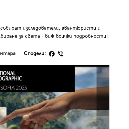
 събират изследователи, авантюристи и
биране за света - виж всички подробности!
29
/29
ентара
Сподели: