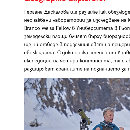
Гергана Даскалова ще разкаже как обезлюд
неочаквани лаборатории за изследване на
Branco Weiss Fellow в Университета в Гьо
земеделски площи влияят върху биоразно
ще ни отведе в подземния свят на пещер
еволюцията. С докторска степен от Униве
експедиции на четири континента, тя е ав
разширяват границите на познанието за 