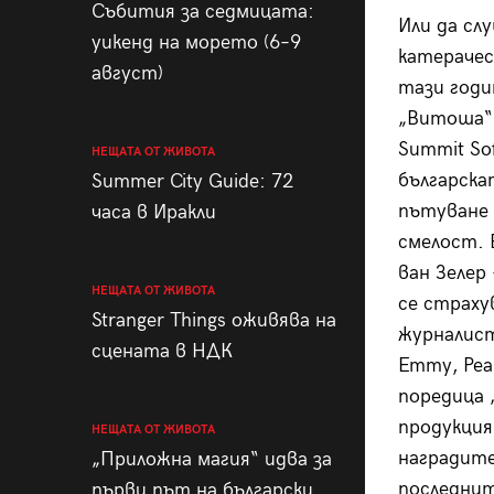
Събития за седмицата:
Или да сл
уикенд на морето (6–9
катерачес
август)
тази годи
„Витоша“ 
Summit So
НЕЩАТА ОТ ЖИВОТА
българска
Summer City Guide: 72
пътуване 
часа в Иракли
смелост. 
ван Зелер
НЕЩАТА ОТ ЖИВОТА
се страху
Stranger Things оживява на
журналист
сцената в НДК
Emmy, Pea
поредица 
продукция
НЕЩАТА ОТ ЖИВОТА
наградите
„Приложна магия“ идва за
последнит
първи път на български