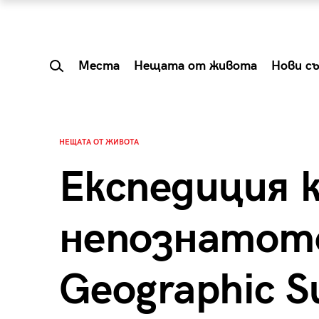
Места
Нещата от живота
Нови с
НЕЩАТА ОТ ЖИВОТА
Експедиция 
непознатото
Geographic S
 Shareable:
Summer Prelude: ка
лги вечери и
започва лятото в 