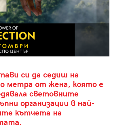
тави си да седиш на
ко метра от жена, която е
едявала световните
ъпни организации в най-
ите кътчета на
тата.