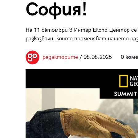
София!
пания
На 11 октомври в Интер Експо Център се
разказвачи, които променяват нашето раз
28
/29
редакторите
/ 08.08.2025
0 ком