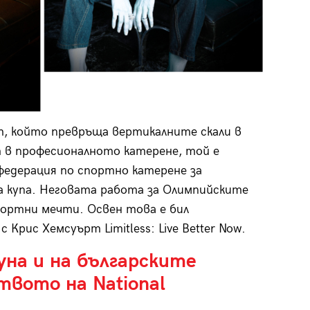
, който превръща вертикалните скали в
т в професионалното катерене, той е
едерация по спортно катерене за
 купа. Неговата работа за Олимпийските
портни мечти. Освен това е бил
Крис Хемсуърт Limitless: Live Better Now.
на и на българските
вото на National