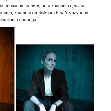
есионалния си път, но и личната цена на
нията, които я отвеждат в най-мрачните
овешката природа.