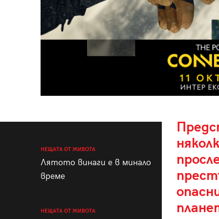
Предс
някол
НЕЩАТА ОТ ЖИВОТА
просл
Лятото винаги е в минало
прест
време
опасн
плане
НЕЩАТА ОТ ЖИВОТА