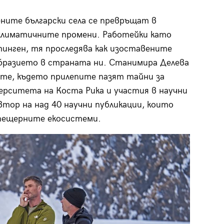
ените български села се превръщат в
 климатичните промени. Работейки като
тинген, тя проследява как изоставените
образието в страната ни. Станимира Делева
ите, където прилепите пазят тайни за
рситета на Коста Рика и участия в научни
тор на над 40 научни публикации, които
пещерните екосистеми.