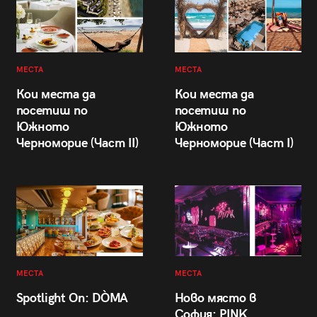
МЕСТА
МЕСТА
Кои места да
Кои места да
посетиш по
посетиш по
Южното
Южното
Черноморие (Част II)
Черноморие (Част I)
МЕСТА
МЕСТА
Spotlight On: DÒMA
Ново място в
София: PINK