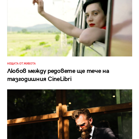
НЕЩАТА ОТ ЖИВОТА
Любов между редовете ще тече на
тазгодишния CineLibri