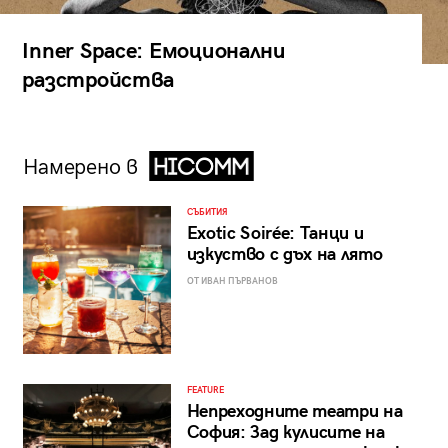
Inner Space: Емоционални
разстройства
Намерено в
СЪБИТИЯ
Exotic Soirée: Танци и
изкуство с дъх на лято
ОТ ИВАН ПЪРВАНОВ
FEATURE
Непреходните театри на
София: Зад кулисите на