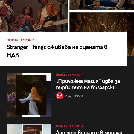
НЕЩАТА ОТ ЖИВОТА
Stranger Things оживява на сцената в
НДК
НЕЩАТА ОТ ЖИВОТА
„Приложна магия“ идва за
първи път на български
РЕДАКТОРИТЕ
НЕЩАТА ОТ ЖИВОТА
Лятото винаги е в минало