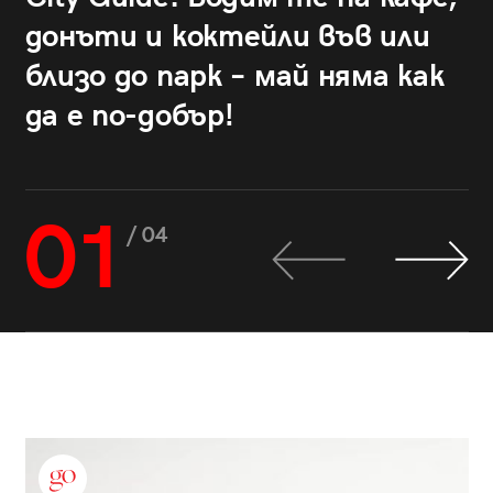
донъти и коктейли във или
близо до парк – май няма как
да е по-добър!
01
/ 04