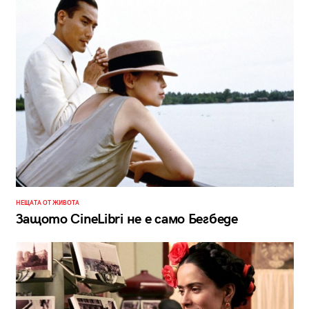
НЕЩАТА ОТ ЖИВОТА
Защото CineLibri не е само Бегбеде