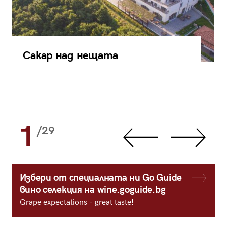
Сакар над нещата
1
/29
Избери от специалната ни Go Guide
вино селекция на wine.goguide.bg
Grape expectations - great taste!