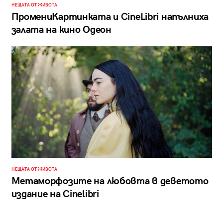
НЕЩАТА ОТ ЖИВОТА
ПромениКартинката и CineLibri напълниха
залата на кино Одеон
НЕЩАТА ОТ ЖИВОТА
Метаморфозите на любовта в деветото
издание на Cinelibri