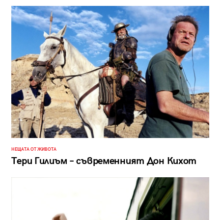
НЕЩАТА ОТ ЖИВОТА
Тери Гилиъм – съвременният Дон Кихот