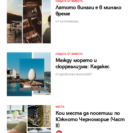
НЕЩАТА ОТ ЖИВОТА
Лятото винаги е в минало
време
ОТ КАТИ МИКОВА
НЕЩАТА ОТ ЖИВОТА
Между морето и
сюрреализма: Кадакес
ОТ ДЕСИСЛАВА МАКЪЛРЕЙТ
МЕСТА
Кои места да посетиш по
Южното Черноморие (Част
II)