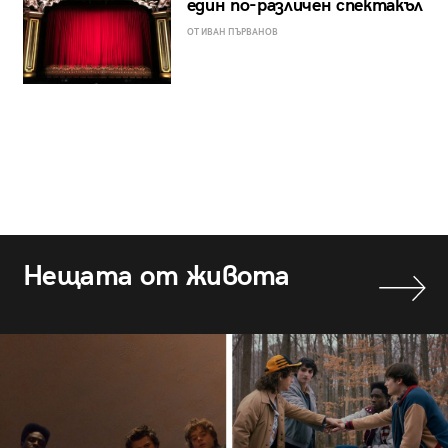
един по-различен спектакъл
ОТ ИВАН ПЪРВАНОВ
Нещата от живота