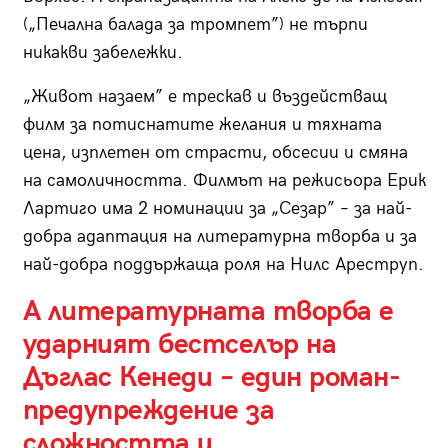
(„Печална балада за тромпет”) не търпи
никакви забележки.
„Живот назаем” е трескав и въздействащ
филм за потиснатите желания и тяхната
цена, изплетен от страсти, обсесии и смяна
на самоличността. Филмът на режисьора Ерик
Лартиго има 2 номинации за „Сезар” – за най-
добра адаптация на литературна творба и за
най-добра поддържаща роля на Нилс Ареструп.
А литературната творба е
ударният бестселър на
Дъглас Кенеди – един роман-
предупреждение за
сложността и