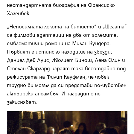
нестандартната биография на Франсиско
Хагенбек.
„Непосилната лекота на битието” и „Шегата”
са филмови адаптации на два от големите,
емблематични романи на Милан Кундера.
Първият е истинско находише на звезди:
Даниел Дей Луис, Жюлиет Бинош, Лена Олин и
Стелан Скаргард играят така всеотдайно под
режисурата на Филип Кауфман, че човек
трудно би могъл да си представи по-чувствен
актьорски ансамбъл. И наградите не
закъсняват.