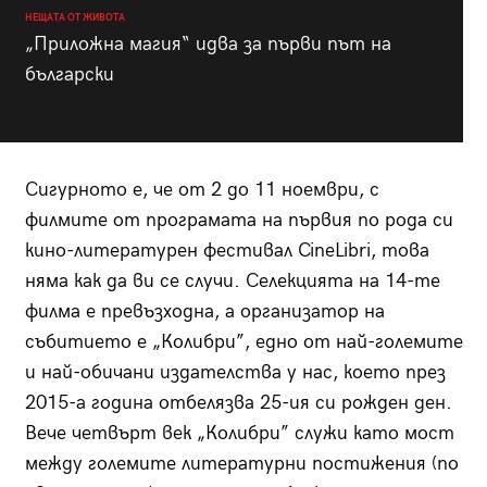
НЕЩАТА ОТ ЖИВОТА
„Приложна магия“ идва за първи път на
български
Сигурното е, че от 2 до 11 ноември, с
филмите от програмата на първия по рода си
кино-литературен фестивал CineLibri, това
няма как да ви се случи. Селекцията на 14-те
филма е превъзходна, а организатор на
събитието е „Колибри”, едно от най-големите
и най-обичани издателства у нас, което през
2015-а година отбелязва 25-ия си рожден ден.
Вече четвърт век „Колибри” служи като мост
между големите литературни постижения (по