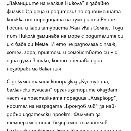
„Ваканциите на малкия Никола” е забавно
филмче (за деца и родители) по едноименната
книжка от поредицата на хумориста Рьоне
Госини и карикатуриста Жан-Жак Семпе. Този
път Николà заминава на море с родителите си
и с баба си Меме. И ето че разполага с плаж,
хотел, гора, приятели и семейството си – с
една дума всичко, което обещава една
незабравима ваканция.
С документалния киноразказ „Кустурица,
балкански хулиган” организаторите оказват
чест на престижната поредица „Амаркорд”,
носител на наградата „Бронзов лъв“ за най-
добър издателски проект. Филмът за
темпераментния, безсрамно талантлив
балкански режисьор Емир Кустурица е дело на