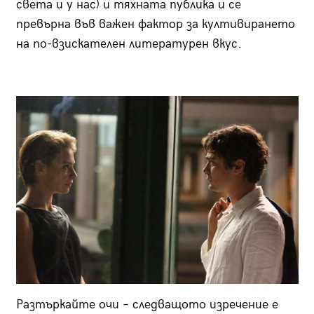
света и у нас) и тяхната публика и се
превърна във важен фактор за култивирането
на по-взискателен литературен вкус.
Разтъркайте очи – следващото изречение е