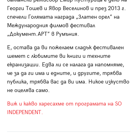
Георги Тошев и Явор Веселинов и през 2013 г.
спечели Голямата награда „Златен орел” на
Международния филмов фестивал
„Документ.АРТ” в Румъния.
Е, остава да ви пожелаем сладък фестивален
шемет с любимите ви книги и техните
екранизации. Едва ли се налага да напомняме,
че за да ги има и едните, и другите, трябва
публика, трябва вас да ви има. Никое изкуство
не оцелява само.
Виж и какво харесахме от програмата на SO
INDEPENDENT.