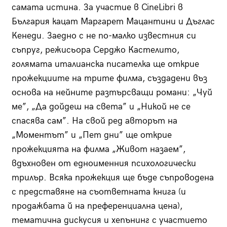
самата истина. За участие в CineLibri в
България кацат Маргарет Мацантини и Дъглас
Кенеди. Заедно с не по-малко известния си
съпруг, режисьора Серджо Кастелито,
голямата италианска писателка ще открие
прожекциите на трите филма, създадени въз
основа на нейните разтърсващи романи: „Чуй
ме”, „Да дойдеш на света” и „Никой не се
спасява сам”. На свой ред авторът на
„Моментът” и „Пет дни” ще открие
прожекцията на филма „Живот назаем”,
вдъхновен от едноименния психологически
трилър. Всяка прожекция ще бъде съпроводена
с представяне на съответната книга (и
продажбата й на преференциална цена),
тематична дискусия и хепънинг с участието