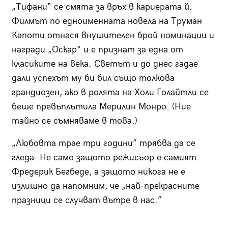
„Тифани“ се смята за връх в кариерата й.
Филмът по едноименната новела на Труман
Капоти отнася внушителен брой номинации и
награди „Оскар“ и е признат за една от
класиките на века. Светът и до днес гадае
дали успехът му би бил също толкова
грандиозен, ако в ролята на Холи Голайтли се
беше превъплътила Мерилин Монро. (Ние
тайно се съмняваме в това.)
„Любовта трае три години” трябва да се
гледа. Не само защото режисьор е самият
Фредерик Бегбеде, а защото никога не е
излишно да напомним, че „най-прекрасните
празници се случват вътре в нас.”