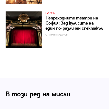
FEATURE
Непреходните театри на
София: Зад кулисите на
един по-различен спектакъл
ОТ ИВАН ПЪРВАНОВ
В този ред на мисли