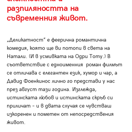
разпиляността на
съвременния живот.
„Деликатност” е феерична романтична
комедия, която ще ви потопи в света на
Натали. (И в усмивката на Одри Тоту.) В
съответствие с едноименния роман филмът
се отличава с елегантен език, хумор и чар, а
Давид Фоенкинос лично го представи у нас
през август тази година. Изглежда,
истинската любов и истинската скръб си
приличат – и в двата случая се чувстваш
изкоренен и пометен от непосредствения
живот.