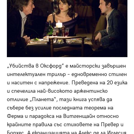
„Убийства в Оксфорд” е майсторски завършен
интелектуален трилър – едновременно стилен
и наситен с напрежение. Преведена на 20 езика
и спечелила най-високото аржентинско
отличие „Планета“, тази книга успява да
събере без усилие последната теорема на
Ферма и парадокса на Витгенщайн относно
крайните правила със стиховете на Превер и
Борхес. А екранизацията на Алекс де ла Иглесия