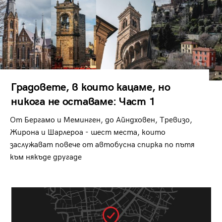
Градовете, в които кацаме, но
никога не оставаме: Част 1
От Бергамо и Меминген, до Айндховен, Тревизо,
Жирона и Шарлероа - шест места, които
заслужават повече от автобусна спирка по пътя
към някъде другаде