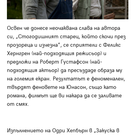
Освен че донесе неочаквана слава на автора
си, „Стогодишният старец, който скочи през
прозореца и изчезна”, се сприятели с Феликс
Хернгрен (най-подходящия режисьор) и
предложи на Роберт Густафсон (най-
подходящия актьор) да пресъздаде образа му
на големия екран. Резултатът е феноменален,
твърдят феновете на Юнасон, също като
романа, филмът ще ви накара да се заливате
от смях.
Изпълнението на Одри Хепбърн в „Закуска в