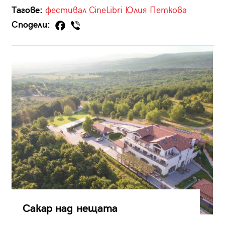
Тагове:
фестивал
CineLibri
Юлия Петкова
Сподели:
Сакар над нещата