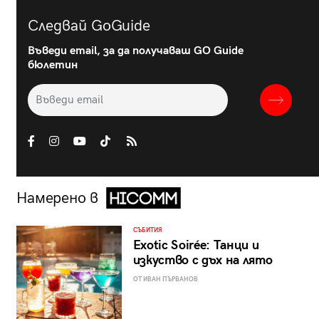
Следвай GoGuide
Въведи email, за да получаваш GO Guide
бюлетин
Намерено в
СЪБИТИЯ
Exotic Soirée: Танци и
изкуство с дъх на лято
ОТ ИВАН ПЪРВАНОВ