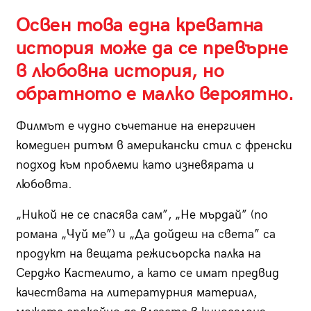
Освен това една креватна
история може да се превърне
в любовна история, но
обратното е малко вероятно.
Филмът е чудно съчетание на енергичен
комедиен ритъм в американски стил с френски
подход към проблеми като изневярата и
любовта.
„Никой не се спасява сам”, „Не мърдай” (по
романа „Чуй ме”) и „Да дойдеш на света” са
продукт на вещата режисьорска палка на
Серджо Кастелито, а като се имат предвид
качествата на литературния материал,