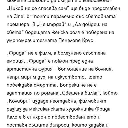
можете спокойно да влезете в киносалона.
„Никой не се спасява сам” ще бъде представен
на CineLibri почти паралелно със световната
премиера. В „Не мърдай” и „Да дойдеш на
света” водещата женска роля е поверена на
умопомрачителната Пенелопе Крус.
„Фрида” не е филм, а болезнено сгъстена
емоция, „Фрида” е поклон пред една
артистична фурия – въплъщение на волния,
непримирим дух, на изкуството, което
побеждава смъртта. Въпреки че не е
адаптация по романа „Свещена билка”, който
„Колибри” издаде неотдавна, филмовият
разказ за мексиканската художничка Фрида
Кало е в синхрон с повествованието и
поставя същите въпроси, които задава и