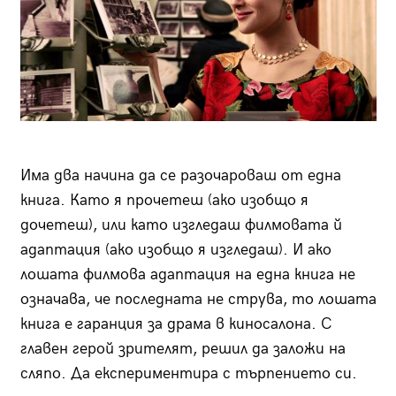
Има два начина да се разочароваш от една
книга. Като я прочетеш (ако изобщо я
дочетеш), или като изгледаш филмовата й
адаптация (ако изобщо я изгледаш). И ако
лошата филмова адаптация на една книга не
означава, че последната не струва, то лошата
книга е гаранция за драма в киносалона. С
главен герой зрителят, решил да заложи на
сляпо. Да експериментира с търпението си.