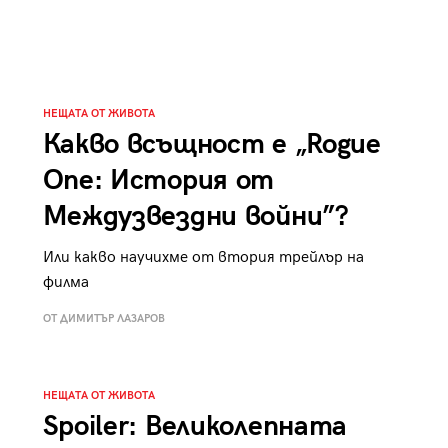
НЕЩАТА ОТ ЖИВОТА
Какво всъщност е „Rogue
One: История от
Междузвездни войни”?
Или какво научихме от втория трейлър на
филма
ОТ ДИМИТЪР ЛАЗАРОВ
НЕЩАТА ОТ ЖИВОТА
Spoiler: Великолепната