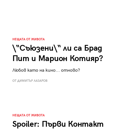
НЕЩАТА ОТ ЖИВОТА
\“Съюзени\“ ли са Брад
Пит и Марион Котияр?
Любов като на кино... отново?
ОТ ДИМИТЪР ЛАЗАРОВ
НЕЩАТА ОТ ЖИВОТА
Spoiler: Първи Контакт