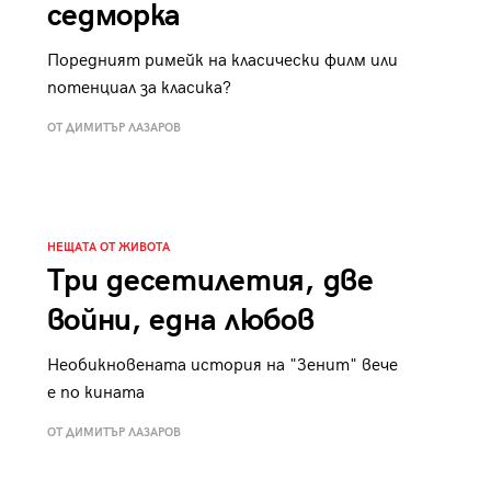
седморка
Поредният римейк на класически филм или
потенциал за класика?
ОТ ДИМИТЪР ЛАЗАРОВ
НЕЩАТА ОТ ЖИВОТА
Три десетилетия, две
войни, една любов
Необикновената история на "Зенит" вече
е по кината
ОТ ДИМИТЪР ЛАЗАРОВ