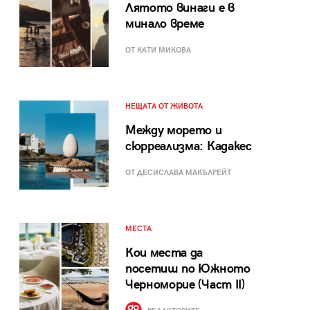
Лятото винаги е в
минало време
ОТ КАТИ МИКОВА
НЕЩАТА ОТ ЖИВОТА
Между морето и
сюрреализма: Кадакес
ОТ ДЕСИСЛАВА МАКЪЛРЕЙТ
МЕСТА
Кои места да
посетиш по Южното
Черноморие (Част II)