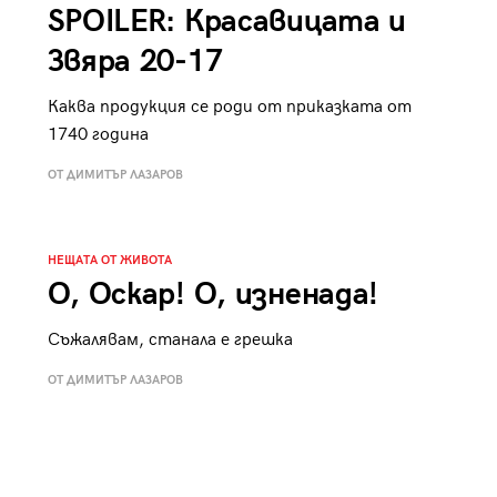
SPOILER: Красавицата и
Звяра 20-17
Каква продукция се роди от приказката от
1740 година
ОТ ДИМИТЪР ЛАЗАРОВ
НЕЩАТА ОТ ЖИВОТА
О, Оскар! О, изненада!
Съжалявам, станала е грешка
ОТ ДИМИТЪР ЛАЗАРОВ