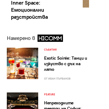
Inner Space:
Емоционални
разстройства
Намерено в
СЪБИТИЯ
Exotic Soirée: Танци и
изкуство с дъх на
лято
ОТ ИВАН ПЪРВАНОВ
FEATURE
Непреходните
театри на София: