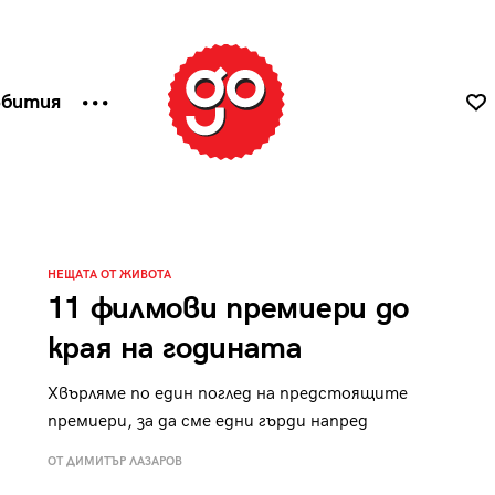
ъбития
НЕЩАТА ОТ ЖИВОТА
11 филмови премиери до
края на годината
Хвърляме по един поглед на предстоящите
премиери, за да сме едни гърди напред
ОТ ДИМИТЪР ЛАЗАРОВ