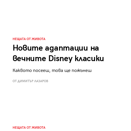
к
Tender is the Wine – Какво
чаша
се пие на Лазурния бряг
НЕЩАТА ОТ ЖИВОТА
Новите адаптации на
29
вечните Disney класики
/29
Каквото посееш, това ще пожънеш
ОТ ДИМИТЪР ЛАЗАРОВ
НЕЩАТА ОТ ЖИВОТА