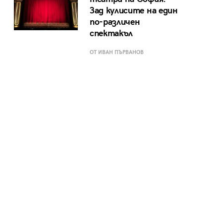
Зад кулисите на един
по-различен
спектакъл
ОТ ИВАН ПЪРВАНОВ