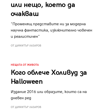
или нещо, което да
очакваш
"Променящ представите ни за модерна
научна фантастика, изключително човечен
и реалистичен"
ОТ ДИМИТЪР ЛАЗАРОВ
НЕЩАТА ОТ ЖИВОТА
Кого облече Холивуд за
Halloween
Издание 2016 или образите, които са на
дневен ред
ОТ ДИМИТЪР ЛАЗАРОВ