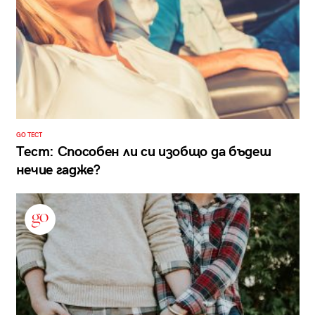
GO ТЕСТ
Тест: Способен ли си изобщо да бъдеш
нечие гадже?