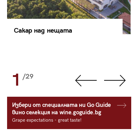
Сакар над нещата
1
/29
Избери от специалната ни Go Guide
вино селекция на wine.goguide.bg
Grape expectations - great taste!