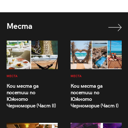
Места
МЕСТА
МЕСТА
Кои места да
Кои места да
посетиш по
посетиш по
Южното
Южното
Черноморие (Част II)
Черноморие (Част I)