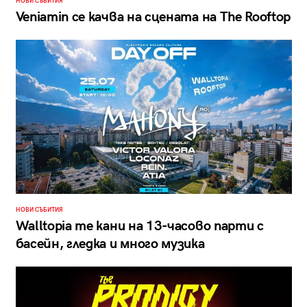
НОВИ СЪБИТИЯ
Veniamin се качва на сцената на The Rooftop
НОВИ СЪБИТИЯ
Walltopia те кани на 13-часово парти с
басейн, гледка и много музика