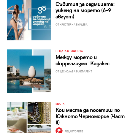
Събития за седмицата:
уикенд на морето (6–9
август)
ОТ КРИСТИЯНА БУРДЕВА
НЕЩАТА ОТ ЖИВОТА
Между морето и
сюрреализма: Кадакес
ОТ ДЕСИСЛАВА МАКЪЛРЕЙТ
МЕСТА
Кои места да посетиш по
Южното Черноморие (Част
II)
РЕДАКТОРИТЕ