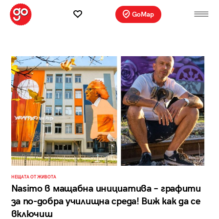
GoMap
НЕЩАТА ОТ ЖИВОТА
Nasimo в мащабна инициатива – графити
за по-добра училищна среда! Виж как да се
включиш