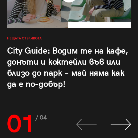
НЕЩАТА ОТ ЖИВОТА
City Guide: Водим те на кафе,
донъти и коктейли във или
близо до парк – май няма как
да е по-добър!
01
/ 04