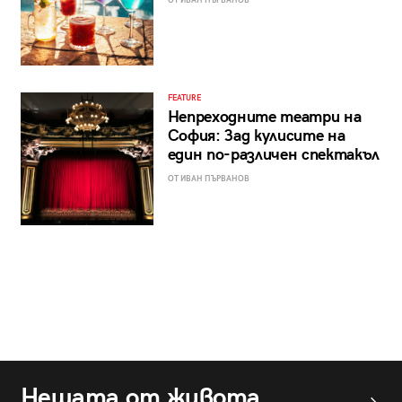
ОТ ИВАН ПЪРВАНОВ
FEATURE
Непреходните театри на
София: Зад кулисите на
един по-различен спектакъл
ОТ ИВАН ПЪРВАНОВ
Нещата от живота