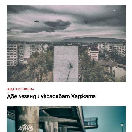
НЕЩАТА ОТ ЖИВОТА
Две легенди украсяват Хаджата