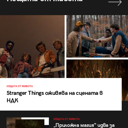
НЕЩАТА ОТ ЖИВОТА
Stranger Things оживява на сцената в
НДК
НЕЩАТА ОТ ЖИВОТА
„Приложна магия“ идва за