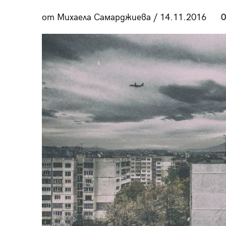
пания
от Михаела Самарджиева / 14.11.2016
0
28
/29