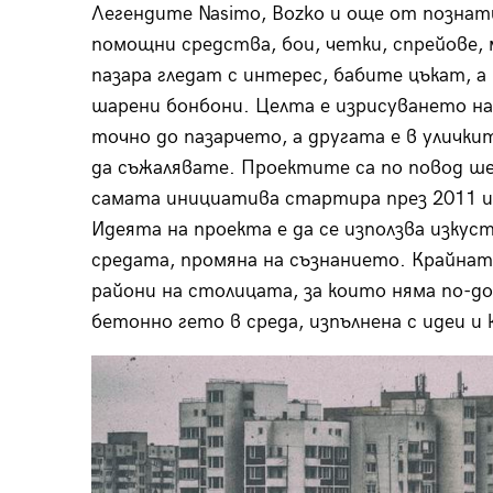
Легендите Nasimo, Bozko и още от познат
помощни средства, бои, четки, спрейове, 
пазара гледат с интерес, бабите цъкат, а 
шарени бонбони. Целта е изрисуването на
точно до пазарчето, а другата е в улички
да съжалявате. Проектите са по повод ш
самата инициатива стартира през 2011 и 
Идеята на проекта е да се използва изку
средата, промяна на съзнанието. Крайната
райони на столицата, за които няма по-д
бетонно гето в среда, изпълнена с идеи и 