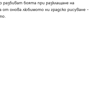
о разбиват боята при разклащане на
 а от онова любимото ни градско рисуване –
то.