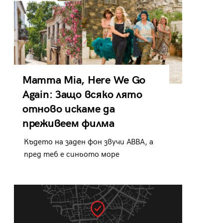
Mamma Mia, Here We Go
Again: Защо всяко лято
отново искаме да
преживеем филма
Където на заден фон звучи ABBA, а
пред теб е синьото море