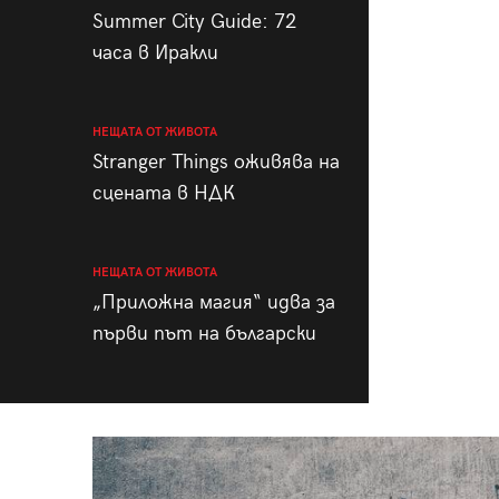
Summer City Guide: 72
часа в Иракли
НЕЩАТА ОТ ЖИВОТА
Stranger Things оживява на
сцената в НДК
НЕЩАТА ОТ ЖИВОТА
„Приложна магия“ идва за
първи път на български