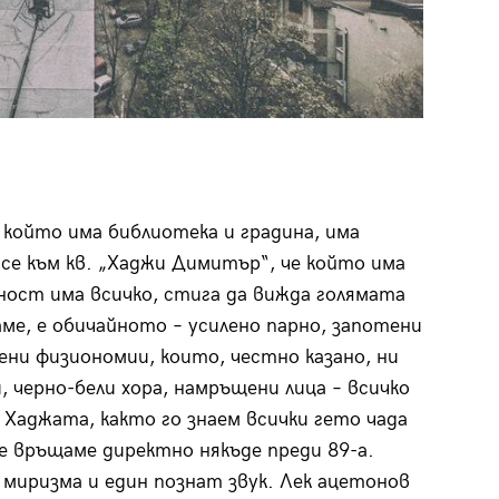
е който има библиотека и градина, има
 се към кв. „Хаджи Димитър“, че който има
ност има всичко, стига да вижда голямата
ме, е обичайното – усилено парно, запотени
ени физиономии, които, честно казано, ни
, черно-бели хора, намръщени лица – всичко
а Хаджата, както го знаем всички гето чада
е връщаме директно някъде преди 89-а.
 миризма и един познат звук. Лек ацетонов