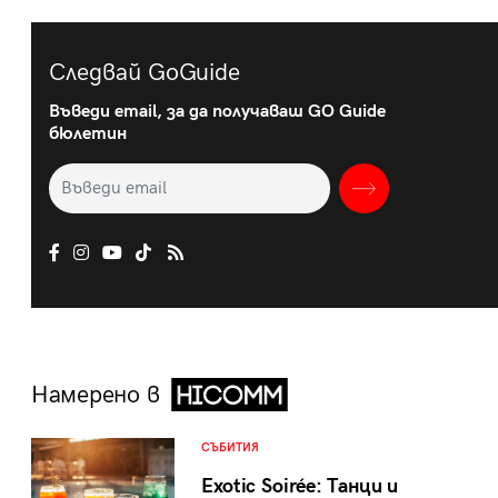
Следвай GoGuide
Въведи email, за да получаваш GO Guide
бюлетин
Намерено в
СЪБИТИЯ
Exotic Soirée: Танци и