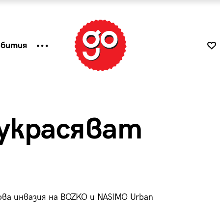
ъбития
 украсяват
ова инвазия на BOZKO и NASIMO Urban
к
Tender is the Wine – Какво
чаша
се пие на Лазурния бряг