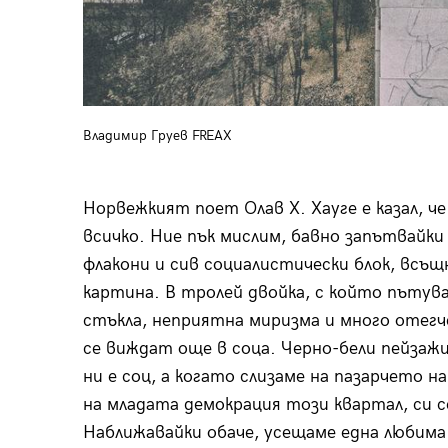
Владимир Груев FREAX
Норвежкият поет Олав Х. Хауге е казал, ч
всичко. Ние пък мислим, бавно запътвайки
флакони и сив социалистически блок, всъщ
картина. В тролей двойка, с който пътува
стъкла, неприятна миризма и много отегч
се виждат още в соца. Черно-бели пейзажи
ни е соц, а когато слизаме на пазарчето н
на младата демокрация този квартал, си с
Наближавайки обаче, усещаме една любима