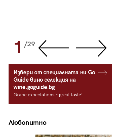
1
2
/29
/
Избери от специалната ни Go
Guide вино селекция на
wine.goguide.bg
Grape expectations - great taste!
Любопитно