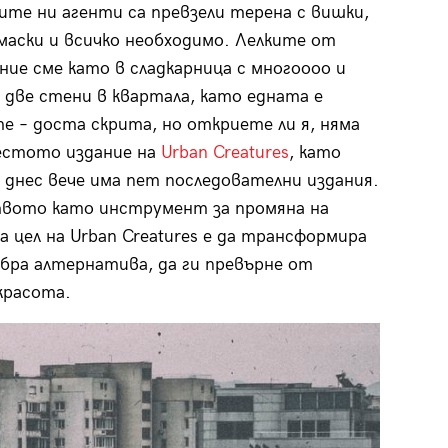
ите ни агенти са превзели терена с вишки,
маски и всичко необходимо. Лелките от
ние сме като в сладкарница с многоооо и
 две стени в квартала, като едната е
те – доста скрита, но откриете ли я, няма
естото издание на
Urban Creatures
, като
днес вече има пет последователни издания.
ството като инструмент за промяна на
 цел на Urban Creatures е да трансформира
обра алтернатива, да ги превърне от
красота.