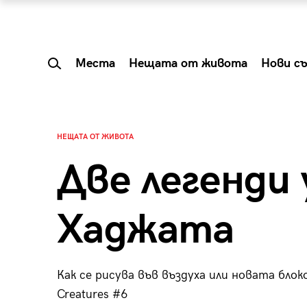
Места
Нещата от живота
Нови с
НЕЩАТА ОТ ЖИВОТА
Две легенди
Хаджата
Как се рисува във въздуха или новата блок
 Shareable:
Summer Prelude: ка
Creatures #6
лги вечери и
започва лятото в 