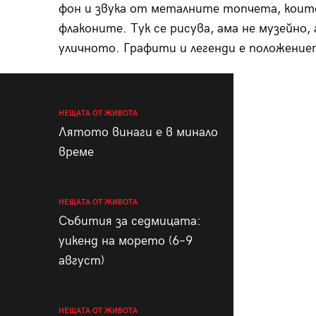
фон и звука от металните топчета, коит
флаконите. Тук се рисува, ама не музейно,
уличното. Графити и легенди е положение
НЕЩАТА ОТ ЖИВОТА
Лятото винаги е в минало
време
НЕЩАТА ОТ ЖИВОТА
Събития за седмицата:
уикенд на морето (6–9
август)
НЕЩАТА ОТ ЖИВОТА