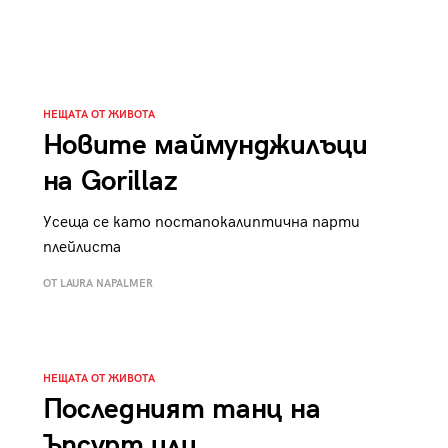
НЕЩАТА ОТ ЖИВОТА
Новите маймунджилъци
на Gorillaz
Усеща се като постапокалиптична парти
плейлиста
ОТ LAURA NAPALMER
НЕЩАТА ОТ ЖИВОТА
Последният танц на
Ъпсурт или…