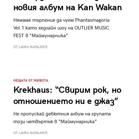
новия албум на Kan Wakan
Нямаме търпение да чуем Phantasmagoria
Vol.1 като хедлайн шоу на OUTLIER MUSIC
FEST в “Маймунарника”
ОТ LAURA NAPALMER
НЕЩАТА ОТ ЖИВОТА
Krekhaus: “Свирим рок, но
отношението ни е джаз”
Не пропускай дебютния албум на групата
този четвъртък в “Маймунарника”
ОТ LAURA NAPALMER