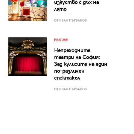
изкуство с дъх на
лято
ОТ ИВАН ПЪРВАНОВ
FEATURE
Непреходните
театри на София:
Зад кулисите на един
по-различен
спектакъл
ОТ ИВАН ПЪРВАНОВ