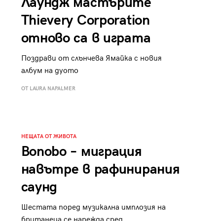
Лаундж мастърите
Thievery Corporation
отново са в играта
Поздрави от слънчева Ямайка с новия
албум на дуото
ОТ LAURA NAPALMER
НЕЩАТА ОТ ЖИВОТА
Bonobо – миграция
навътре в рафинирания
саунд
Шестата поред музикална имплозия на
британеца се нарежда сред