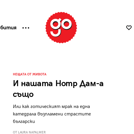
ъбития
НЕЩАТА ОТ ЖИВОТА
И нашата Нотр Дам-а
също
Или как готическият мрак на една
катедрала възпламени страстите
български
ОТ LAURA NAPALMER