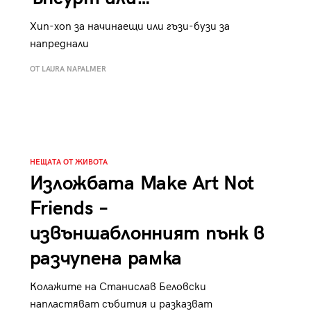
Хип-хоп за начинаещи или гъзи-бузи за
напреднали
ОТ LAURA NAPALMER
НЕЩАТА ОТ ЖИВОТА
Изложбата Make Art Not
Friends –
извъншаблонният пънк в
разчупена рамка
Колажите на Станислав Беловски
напластяват събития и разказват