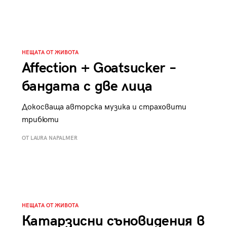
к
Tender is the Wine – Какво
чаша
се пие на Лазурния бряг
НЕЩАТА ОТ ЖИВОТА
Affection + Goatsucker –
бандата с две лица
29
/29
Докосваща авторска музика и страховити
трибюти
ОТ LAURA NAPALMER
НЕЩАТА ОТ ЖИВОТА
Катарзисни съновидения в