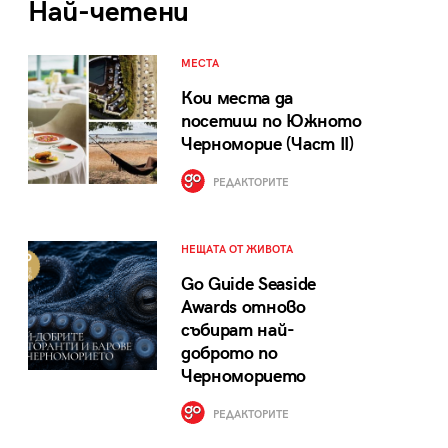
Най-четени
МЕСТА
Кои места да
посетиш по Южното
Черноморие (Част II)
РЕДАКТОРИТЕ
НЕЩАТА ОТ ЖИВОТА
Go Guide Seaside
Awards отново
събират най-
доброто по
Черноморието
РЕДАКТОРИТЕ