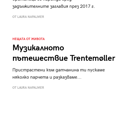
задължителните заглавия през 2017 г.
ОТ LAURA NAPALMER
НЕЩАТА ОТ ЖИВОТА
Музикалното
пътешествие Trentemøller
Пристрастени към датчанина ти пускаме
няколко парчета и разказваме...
ОТ LAURA NAPALMER