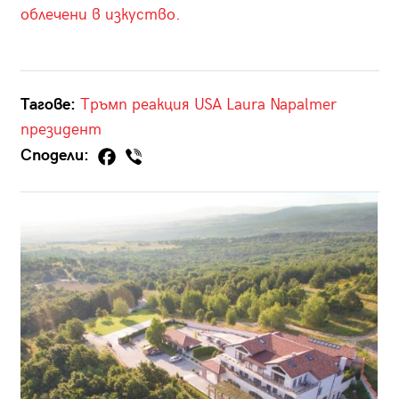
облечени в изкуство.
Тагове:
Тръмп
реакция
USA
Laura Napalmer
президент
Сподели: