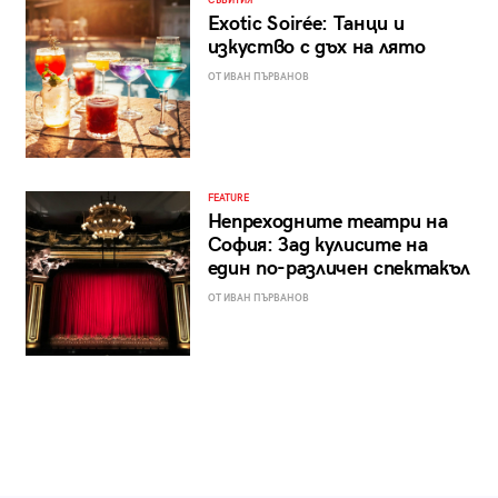
СЪБИТИЯ
Exotic Soirée: Танци и
изкуство с дъх на лято
ОТ ИВАН ПЪРВАНОВ
FEATURE
Непреходните театри на
София: Зад кулисите на
един по-различен спектакъл
ОТ ИВАН ПЪРВАНОВ