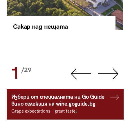
Сакар над нещата
1
/29
Избери от специалната ни Go Guide
вино селекция на wine.goguide.bg
Grape expectations - great taste!