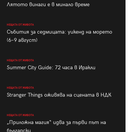
Лятото винаги е в минало време
НЕЩАТА ОТ ЖИВОТА
Събития за седмицата: уикенд на морето
(6–9 август)
НЕЩАТА ОТ ЖИВОТА
Summer City Guide: 72 часа в Иракли
НЕЩАТА ОТ ЖИВОТА
Stranger Things оживява на сцената в НДК
НЕЩАТА ОТ ЖИВОТА
„Приложна магия“ идва за първи път на
български