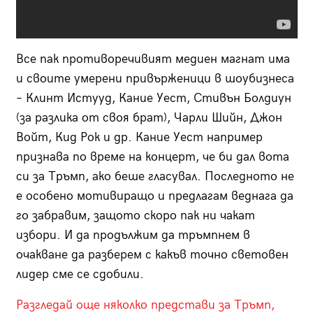
Все пак противоречивият медиен магнат има
и своите умерени привърженици в шоубизнеса
– Клинт Истууд, Кание Уест, Стивън Болдиун
(за разлика от своя брат), Чарли Шийн, Джон
Войт, Кид Рок и др. Кание Уест например
признава по време на концерт, че би дал вота
си за Тръмп, ако беше гласувал. Последното не
е особено мотивиращо и предлагам веднага да
го забравим, защото скоро пак ни чакат
избори. И да продължим да тръмпнем в
очакване да разберем с какъв точно световен
лидер сме се сдобили.
Разгледай още няколко представи за Тръмп,