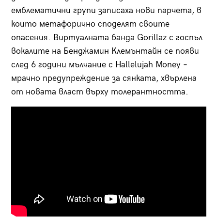
емблематични групи записаха нови парчета, в
които метафорично споделят своите
опасения. Виртуалната банда Gorillaz с госпъл
вокалите на Бенджамин Клемънтайн се появи
след 6 години мълчание с Hallelujah Money –
мрачно предупреждение за сянката, хвърлена
от новата власт върху толерантността.