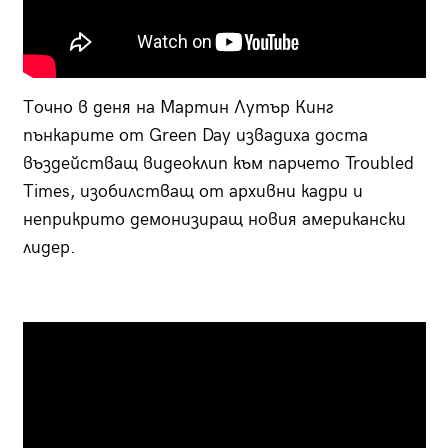
Точно в деня на Мартин Лутър Кинг
пънкарите от Green Day извадиха доста
въздействащ видеоклип към парчето Troubled
Тimes, изобилстващ от архивни кадри и
неприкрито демонизиращ новия американски
лидер.