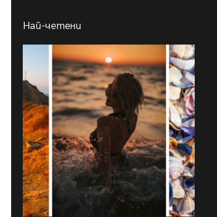
Най-четени