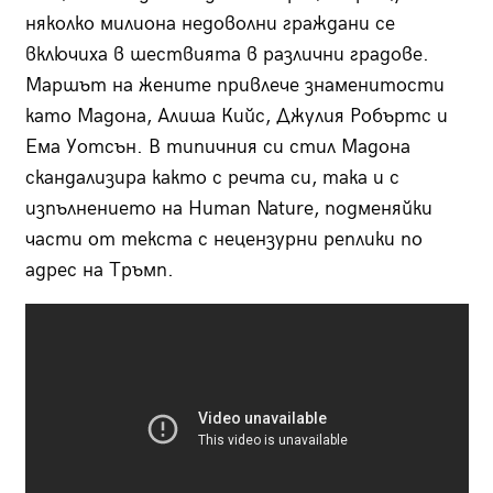
няколко милиона недоволни граждани се
включиха в шествията в различни градове.
Маршът на жените привлече знаменитости
като Мадона, Алиша Кийс, Джулия Робъртс и
Ема Уотсън. В типичния си стил Мадона
скандализира както с речта си, така и с
изпълнението на Human Nature, подменяйки
части от текста с нецензурни реплики по
адрес на Тръмп.