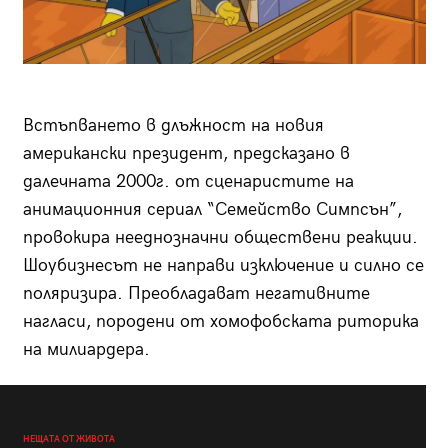
Встъпването в длъжност на новия
американски президент, предсказано в
далечната 2000г. от сценаристите на
анимационния сериал “Семейство Симпсън”,
провокира нееднозначни обществени реакции.
Шоубизнесът не направи изключение и силно се
поляризира. Преобладават негативните
нагласи, породени от хомофобската риторика
на милиардера.
НЕЩАТА ОТ ЖИВОТА