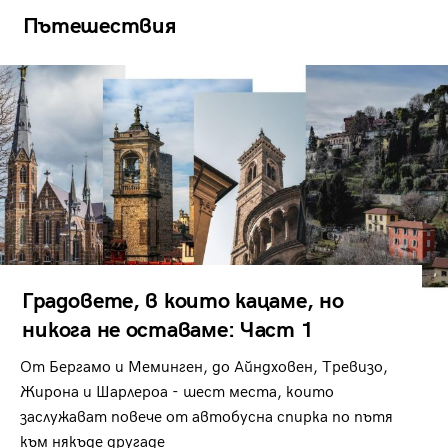
Пътешествия
Градовете, в които кацаме, но
никога не оставаме: Част 1
От Бергамо и Меминген, до Айндховен, Тревизо,
Жирона и Шарлероа - шест места, които
заслужават повече от автобусна спирка по пътя
към някъде другаде