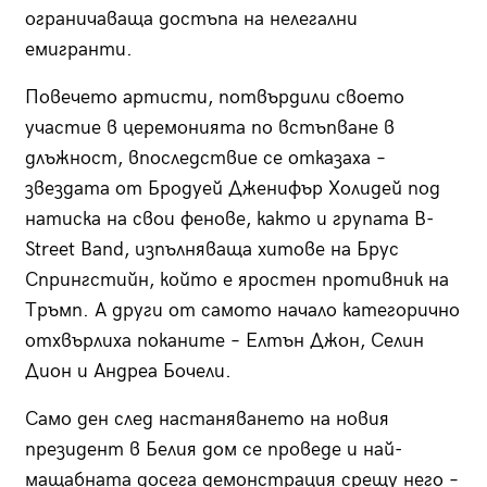
ограничаваща достъпа на нелегални
емигранти.
Повечето артисти, потвърдили своето
участие в церемонията по встъпване в
длъжност, впоследствие се отказаха –
звездата от Бродуей Дженифър Холидей под
натиска на свои фенове, както и групата B-
Street Band, изпълняваща хитове на Брус
Спрингстийн, който е яростен противник на
Тръмп. А други от самото начало категорично
отхвърлиха поканите – Елтън Джон, Селин
Дион и Андреа Бочели.
Само ден след настаняването на новия
президент в Белия дом се проведе и най-
мащабната досега демонстрация срещу него –