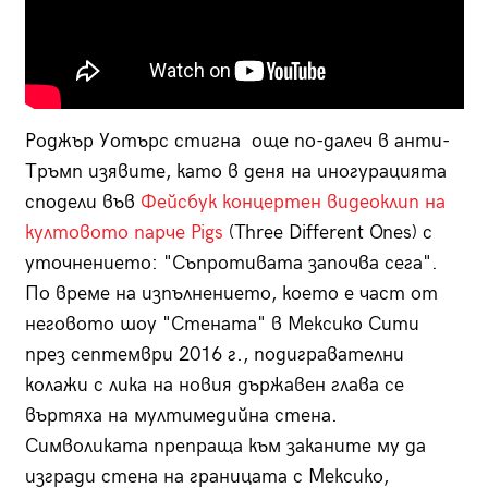
Роджър Уотърс стигна още по-далеч в анти-
Тръмп изявите, като в деня на иногурацията
сподели във
Фейсбук концертен видеоклип на
култовото парче Pigs
(Three Different Ones) с
уточнението: "Съпротивата започва сега".
По време на изпълнението, което е част от
неговото шоу "Стената" в Мексико Сити
през септември 2016 г., подигравателни
колажи с лика на новия държавен глава се
въртяха на мултимедийна стена.
Символиката препраща към заканите му да
изгради стена на границата с Мексико,