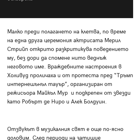
Малко преди полагането на клетва, по време
на една друга церемония актрисата Мерил
Стрийп открито разкритикува поведението
му, без дори да спомене нито веднъж
неговото име. Враждебните настроения в
Холивуд проличаха и от протеста пред “Тръмп
интернешънъл тауър”, организиран от
режисьора Майкъл Мур и подкрепен от звезди
като Робърт де Ниро и Алек Болдуин.
Отзвукът в музикалния свят е още по-ясно
доловим. След периоди на затишие