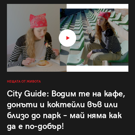
НЕЩАТА ОТ ЖИВОТА
City Guide: Водим те на кафе,
донъти и коктейли във или
близо до парк – май няма как
да е по-добър!