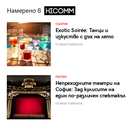
Намерено в
СЪБИТИЯ
Exotic Soirée: Танци и
изкуство с дъх на лято
ОТ ИВАН ПЪРВАНОВ
FEATURE
Непреходните театри на
София: Зад кулисите на
един по-различен спектакъл
ОТ ИВАН ПЪРВАНОВ