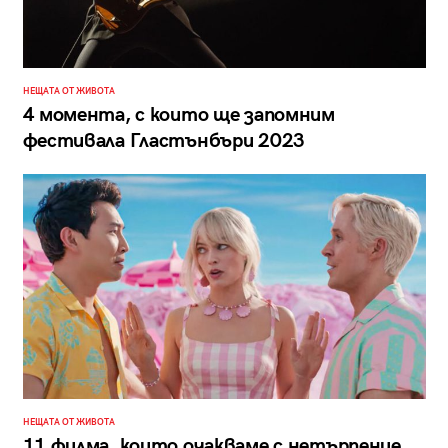
НЕЩАТА ОТ ЖИВОТА
4 момента, с които ще запомним
фестивала Гластънбъри 2023
НЕЩАТА ОТ ЖИВОТА
11 филма, които очакваме с нетърпение