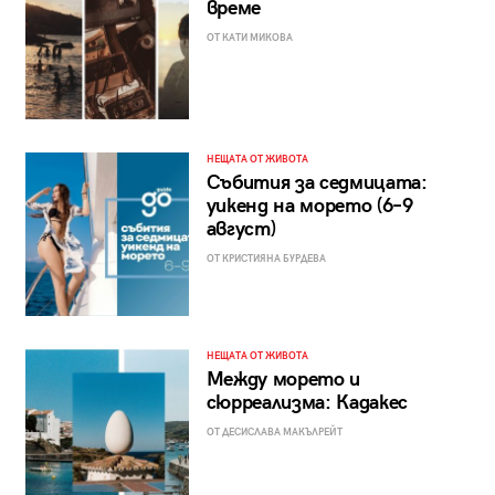
време
ОТ КАТИ МИКОВА
НЕЩАТА ОТ ЖИВОТА
Събития за седмицата:
уикенд на морето (6–9
август)
ОТ КРИСТИЯНА БУРДЕВА
НЕЩАТА ОТ ЖИВОТА
Между морето и
сюрреализма: Кадакес
ОТ ДЕСИСЛАВА МАКЪЛРЕЙТ