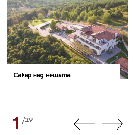
Сакар над нещата
1
/29