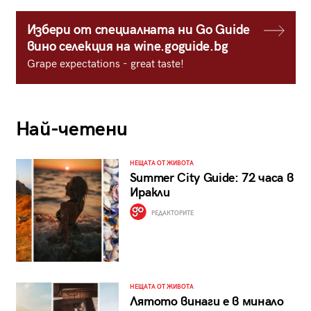
Избери от специалната ни Go Guide
вино селекция на wine.goguide.bg
Grape expectations - great taste!
Най-четени
НЕЩАТА ОТ ЖИВОТА
Summer City Guide: 72 часа в
Иракли
РЕДАКТОРИТЕ
НЕЩАТА ОТ ЖИВОТА
Лятото винаги е в минало