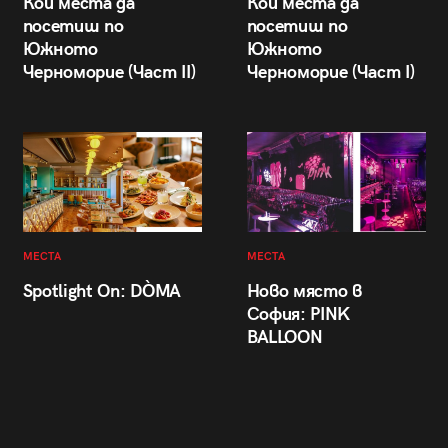
Кои места да
Кои места да
посетиш по
посетиш по
Южното
Южното
Черноморие (Част II)
Черноморие (Част I)
МЕСТА
МЕСТА
Spotlight On: DÒMA
Ново място в
София: PINK
BALLOON