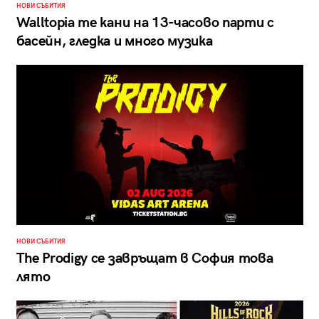
НОВИ СЪБИТИЯ
Walltopia те кани на 13-часово парти с
басейн, гледка и много музика
НОВИ СЪБИТИЯ
The Prodigy се завръщат в София това
лято