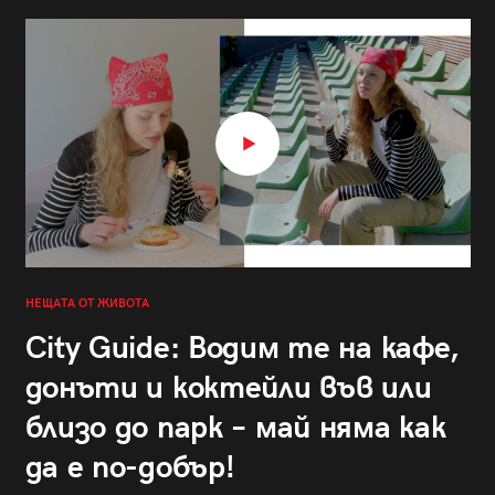
НЕЩАТА ОТ ЖИВОТА
City Guide: Водим те на кафе,
донъти и коктейли във или
близо до парк – май няма как
да е по-добър!