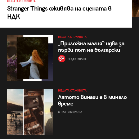
НЕЩАТА ОТ ЖИВОТА
Stranger Things оживява на сцената в
НДК
НЕЩАТА ОТ ЖИВОТА
„Приложна магия“ идва за
първи път на български
РЕДАКТОРИТЕ
НЕЩАТА ОТ ЖИВОТА
Лятото винаги е в минало
време
ОТ КАТИ МИКОВА