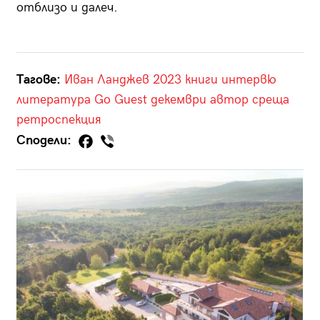
отблизо и далеч.
Тагове:
Иван Ланджев
2023
книги
интервю
литература
Go Guest
декември
автор
среща
ретроспекция
Сподели: