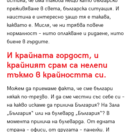
истина, че има такова нещо като българско
преживяване в света, българска ситуация. И
наистина е интересно защо тя е такава,
каквато е. Мисля, че ни трябва повече
нормалност – нито оплакване и ридаене, нито
биене в гърдите.
И крайната гордост, и
крайният срам са нелепи
тъкмо в крайността си.
Можем да приемаме факта, че сме българи
някак по-трезво. И да сме честни със себе си –
на какво искаме да прилича България? На Зала
„България“ или на булевард „България“? В
момента прилича на булеварда. От едната
страна – офиси, от другата – панелки. И