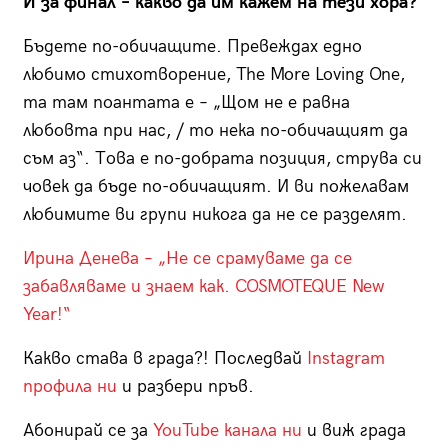
И за финал – какво да им кажем на тези хора?
Бъдете по-обичащите. Превеждах едно
любимо стихотворение, The More Loving One,
та там поантата е – „Щом не е равна
любовта при нас, / то нека по-обичащият да
съм аз“. Това е по-добрата позиция, струва си
човек да бъде по-обичащият. И ви пожелавам
любимите ви групи никога да не се разделят.
Ирина Денева – „Не се срамуваме да се
забавляваме и знаем как. COSMOTEQUE New
Year!“
Какво става в града?! Последвай
Instagram
профила ни
и разбери пръв.
Абонирай се за
YouTube канала ни
и виж града