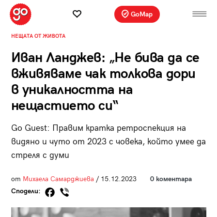
GoMap
НЕЩАТА ОТ ЖИВОТА
Иван Ланджев: „Не бива да се
вживяваме чак толкова дори
в уникалността на
нещастието си“
Go Guest: Правим кратка ретроспекция на
видяно и чуто от 2023 с човека, който умее да
стреля с думи
от
Михаела Самарджиева
/ 15.12.2023
0 коментара
Сподели: