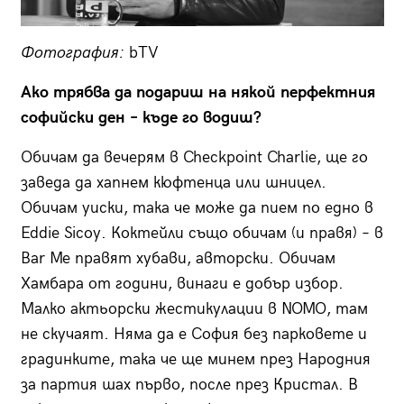
Фотография:
bTV
Ако трябва да подариш на някой перфектния
софийски ден – къде го водиш?
Обичам да вечерям в Checkpoint Charlie, ще го
заведа да хапнем кюфтенца или шницел.
Обичам уиски, така че може да пием по едно в
Eddie Sicoy. Коктейли също обичам (и правя) – в
Bar Me правят хубави, авторски. Обичам
Хамбара от години, винаги е добър избор.
Малко актьорски жестикулации в NOMO, там
не скучаят. Няма да е София без парковете и
градинките, така че ще минем през Народния
за партия шах първо, после през Кристал. В