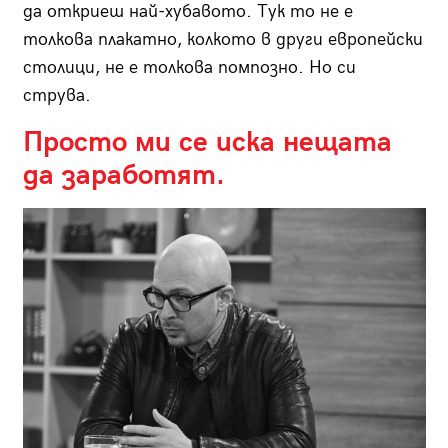
да откриеш най-хубавото. Тук то не е
толкова плакатно, колкото в други европейски
столици, не е толкова помпозно. Но си
струва.
Просто ми се иска нещата
да заработят.