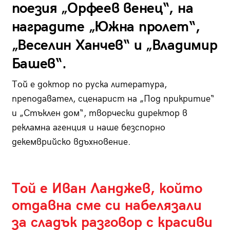
поезия „Орфеев венец“, на
наградите „Южна пролет“,
„Веселин Ханчев“ и „Владимир
Башев“.
Той е доктор по руска литература,
преподавател, сценарист на „Под прикритие“
и „Стъклен дом“, творчески директор в
рекламна агенция и наше безспорно
декемврийско вдъхновение.
Той е Иван Ланджев, който
отдавна сме си набелязали
за сладък разговор с красиви