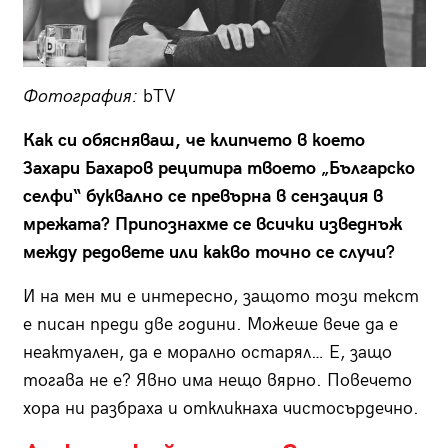
Фотография:
bTV
Как си обясняваш, че клипчето в което
Захари Бахаров рецитира твоето „Българско
селфи“ буквално се превърна в сензация в
мрежата? Припознахме се всички изведнъж
между редовете или какво точно се случи?
И на мен ми е интересно, защото този текст
е писан преди две години. Можеше вече да е
неактуален, да е морално остарял… Е, защо
тогава не е? Явно има нещо вярно. Повечето
хора ни разбраха и откликнаха чистосърдечно.