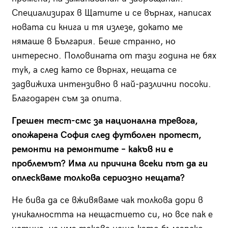
Специализирах в Щатите и се върнах, написах
новата си книга и тя излезе, докато ме
нямаше в България. Беше странно, но
интересно. Половината от тази година не бях
тук, а след като се върнах, нещата се
задвижиха интензивно в най-различни посоки.
Благодарен съм за опита.
Грешен тест-смс за национална тревога,
опожарена София след футболен протест,
ремонти на ремонтите – какъв ни е
проблемът? Има ли причина всеки път да ги
оплескваме толкова сериозно нещата?
Не бива да се вживяваме чак толкова дори в
уникалността на нещастието си, но все пак е