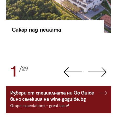
Сакар над нещата
1
/29
Избери от специалната ни Go Guide
вино селекция на wine.goguide.bg
Grape expectations - great taste!