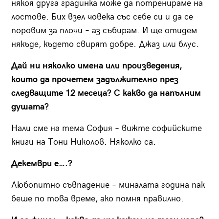
някоя друга градинка може да потренираме на
лостове. Бих взел човека със себе си и да се
поровим за плочи – аз събирам. И ще отидем
някъде, където свирят добре. Джаз или блус.
Дай ни няколко имена или произведения,
които да прочетем задължително през
следващите 12 месеца? С какво да напълним
душата?
Нали сме на тема София – вижте софийските
книги на Тони Николов. Няколко са.
Декември е….?
Любопитно съвпадение – миналата година пак
беше по това време, ако помня правилно.