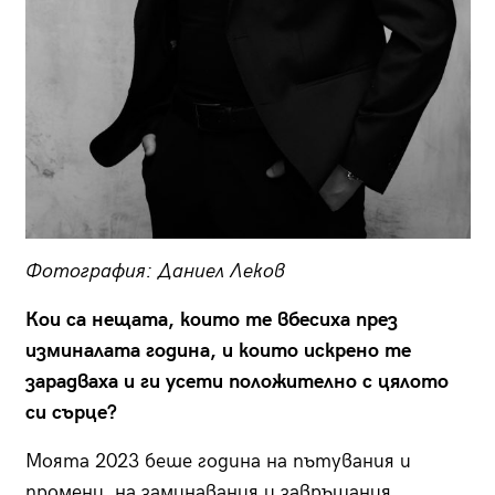
Фотография: Даниел Леков
Кои са нещата, които те вбесиха през
изминалата година, и които искрено те
зарадваха и ги усети положително с цялото
си сърце?
Моята 2023 беше година на пътувания и
промени, на заминавания и завръщания.