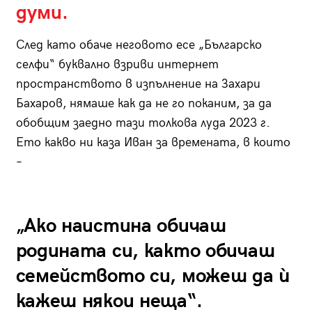
думи.
След като обаче неговото есе „Българско
селфи“ буквално взриви интернет
пространството в изпълнение на Захари
Бахаров, нямаше как да не го поканим, за да
обобщим заедно тази толкова луда 2023 г.
Ето какво ни каза Иван за времената, в които
–
„Ако наистина обичаш
родината си, както обичаш
семейството си, можеш да ѝ
кажеш някои неща“.