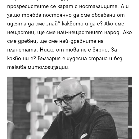
прогресистите се карат с носталгиците. А и
защо трябва постоянно да сме обсебени от
идеята да сме „най“ каквото и да е? Ако сме
нещастни, ще сме най-нещастният народ. Ако
сме древни, ще сме най-древните на
планетата. Нищо от това не е вярно. За
какво ни е? България е чудесна страна и без
такива митологизации.