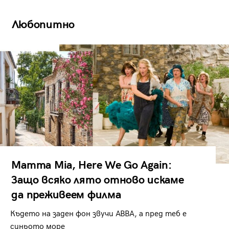
Любопитно
Mamma Mia, Here We Go Again:
Защо всяко лято отново искаме
да преживеем филма
Където на заден фон звучи ABBA, а пред теб е
синьото море