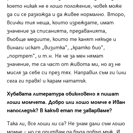
което никак не е лошо положение, човек може
да си се разхожда и да живее нормално. Второ,
всички тия неща, които изреждате, имат
значение за списанията, предаванията,
въобще медиите, които те канят някъде и
винаги искат „визитка“, „кратко био“,
„портрет“, и т.н. Не че за мен нямат
значение, те са част от живота ми, но аз не
мисля за себе си през тях. Направил съм ги (или
сега ги правя) и карам нататък.
Хубавата литература обикновено я пишат
лоши момчета. Добро или лошо момче е Иван
напоследък? В какъв етап те заварваме?
Така ли, все лоши ли са? Не знам дали съм лошо
момче – но се опитвам да бъда добър мъж. И