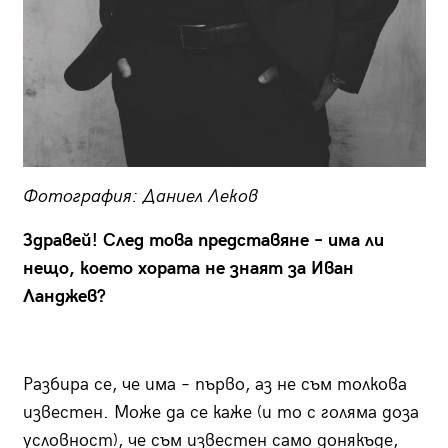
Фотография: Даниел Леков
Здравей! След това представяне – има ли
нещо, което хората не знаят за Иван
Ланджев?
Разбира се, че има – първо, аз не съм толкова
известен. Може да се каже (и то с голяма доза
условност), че съм известен само донякъде,