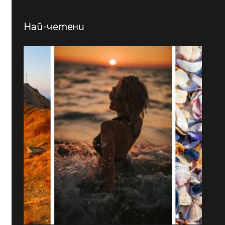
Най-четени