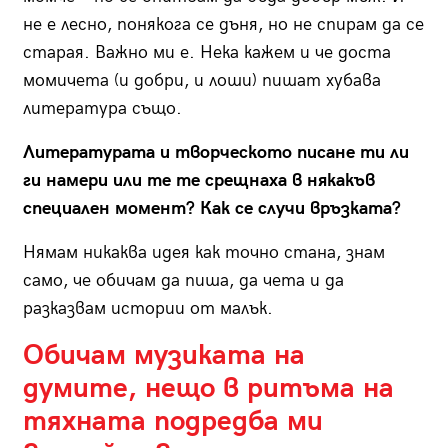
не е лесно, понякога се дъня, но не спирам да се
старая. Важно ми е. Нека кажем и че доста
момичета (и добри, и лоши) пишат хубава
литература също.
Литературата и творческото писане ти ли
ги намери или те те срещнаха в някакъв
специален момент? Как се случи връзката?
Нямам никаква идея как точно стана, знам
само, че обичам да пиша, да чета и да
разказвам истории от малък.
Обичам музиката на
думите, нещо в ритъма на
тяхната подредба ми