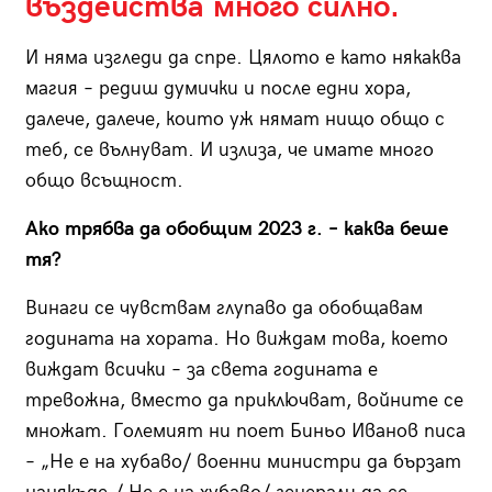
въздейства много силно.
И няма изгледи да спре. Цялото е като някаква
магия – редиш думички и после едни хора,
далече, далече, които уж нямат нищо общо с
теб, се вълнуват. И излиза, че имате много
общо всъщност.
Ако трябва да обобщим 2023 г. – каква беше
тя?
Винаги се чувствам глупаво да обобщавам
годината на хората. Но виждам това, което
виждат всички – за света годината е
тревожна, вместо да приключват, войните се
множат. Големият ни поет Биньо Иванов писа
– „Не е на хубаво/ военни министри да бързат