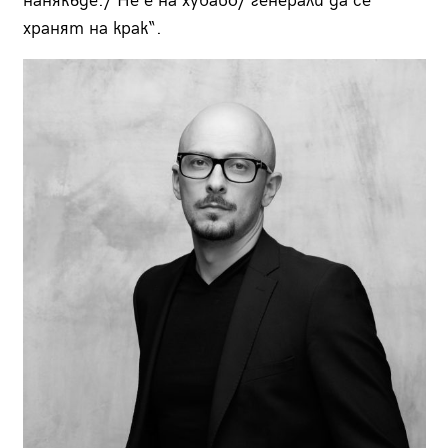
нанякъде./ Не е на хубаво/ генерали да се
хранят на крак“.