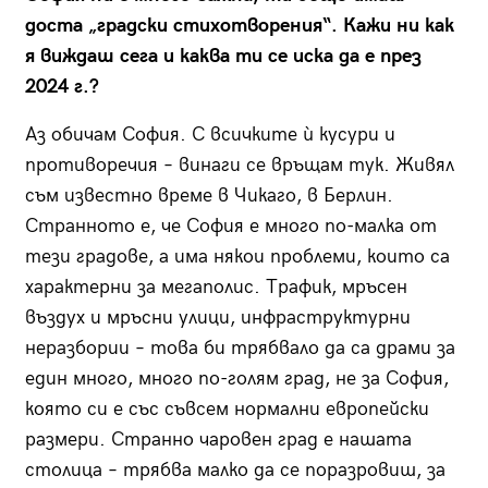
доста „градски стихотворения“. Кажи ни как
я виждаш сега и каква ти се иска да е през
2024 г.?
Аз обичам София. С всичките ѝ кусури и
противоречия – винаги се връщам тук. Живял
съм известно време в Чикаго, в Берлин.
Странното е, че София е много по-малка от
тези градове, а има някои проблеми, които са
характерни за мегаполис. Трафик, мръсен
въздух и мръсни улици, инфраструктурни
неразбории – това би трябвало да са драми за
един много, много по-голям град, не за София,
която си е със съвсем нормални европейски
размери. Странно чаровен град е нашата
столица – трябва малко да се поразровиш, за