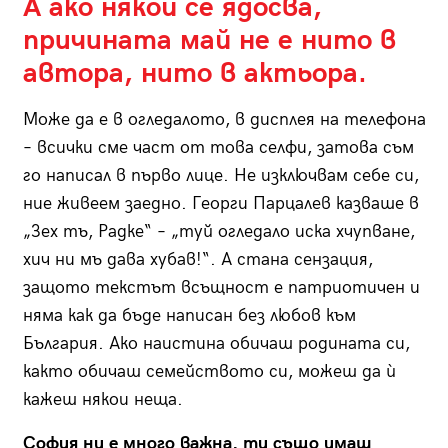
А ако някой се ядосва,
причината май не е нито в
автора, нито в актьора.
Може да е в огледалото, в дисплея на телефона
– всички сме част от това селфи, затова съм
го написал в първо лице. Не изключвам себе си,
ние живеем заедно. Георги Парцалев казваше в
„Зех тъ, Радке“ – „туй огледало иска хчупване,
хич ни мъ дава хубав!“. А стана сензация,
защото текстът всъщност е патриотичен и
няма как да бъде написан без любов към
България. Ако наистина обичаш родината си,
както обичаш семейството си, можеш да ѝ
кажеш някои неща.
София ни е много важна, ти също имаш