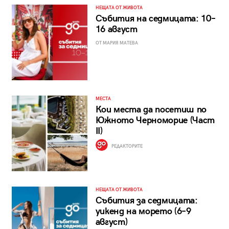
НЕЩАТА ОТ ЖИВОТА
Събития на седмицата: 10–
16 август
ОТ МАРИЯ МАТЕВА
МЕСТА
Кои места да посетиш по
Южното Черноморие (Част
II)
РЕДАКТОРИТЕ
НЕЩАТА ОТ ЖИВОТА
Събития за седмицата:
уикенд на морето (6–9
август)