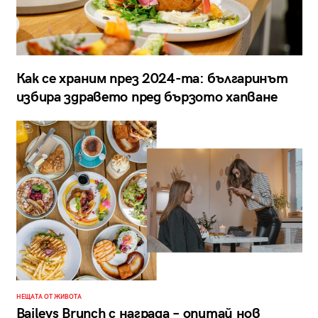
Как се храним през 2024-та: българинът
избира здравето пред бързото хапване
НЕЩАТА ОТ ЖИВОТА
Baileys Brunch с награда – опитай нов