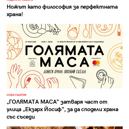
НЕЩАТА ОТ ЖИВОТА
Ножът като философия за перфектната
храна!
НОВИ СЪБИТИЯ
„ГОЛЯМАТА МАСА“ затваря част от
улица „Екзарх Йосиф“, за да сподели храна
със съседи