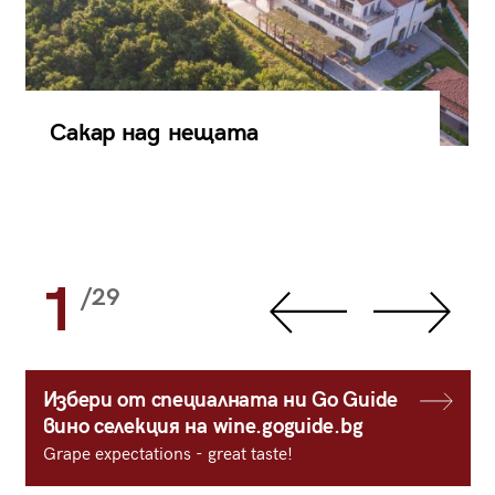
Сакар над нещата
1
/29
Избери от специалната ни Go Guide
вино селекция на wine.goguide.bg
Grape expectations - great taste!