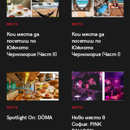
МЕСТА
МЕСТА
Кои места да
Кои места да
посетиш по
посетиш по
Южното
Южното
Черноморие (Част II)
Черноморие (Част I)
МЕСТА
МЕСТА
Spotlight On: DÒMA
Ново място в
София: PINK