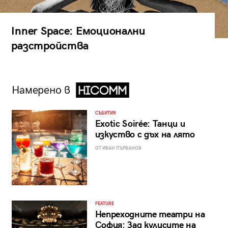
Inner Space: Емоционални
разстройства
Намерено в
СЪБИТИЯ
Exotic Soirée: Танци и
изкуство с дъх на лято
ОТ ИВАН ПЪРВАНОВ
FEATURE
Непреходните театри на
София: Зад кулисите на