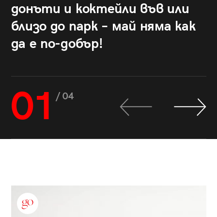
донъти и коктейли във или
близо до парк – май няма как
да е по-добър!
01
/ 04