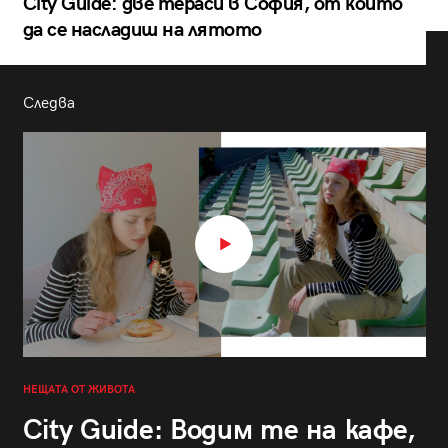
City Guide: две тераси в София, от които
да се насладиш на лятото
Следва
НЕЩАТА ОТ ЖИВОТА
City Guide: Водим те на кафе,