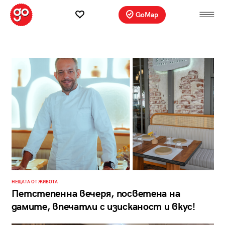
GoMap
НЕЩАТА ОТ ЖИВОТА
Петстепенна вечеря, посветена на
дамите, впечатли с изисканост и вкус!