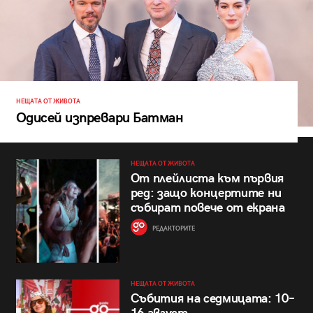
НЕЩАТА ОТ ЖИВОТА
Одисей изпревари Батман
НЕЩАТА ОТ ЖИВОТА
От плейлиста към първия
ред: защо концертите ни
събират повече от екрана
РЕДАКТОРИТЕ
НЕЩАТА ОТ ЖИВОТА
Събития на седмицата: 10–