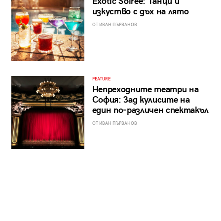
Exotic Soirée: Танци и
изкуство с дъх на лято
ОТ ИВАН ПЪРВАНОВ
FEATURE
Непреходните театри на
София: Зад кулисите на
един по-различен спектакъл
ОТ ИВАН ПЪРВАНОВ