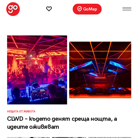
GoMap
НЕЩАТА ОТ ЖИВОТА
CLWD – където денят среща нощта, а
идеите оживяват