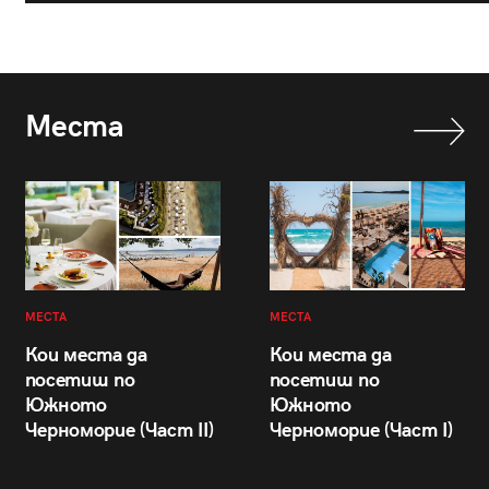
Места
МЕСТА
МЕСТА
Кои места да
Кои места да
посетиш по
посетиш по
Южното
Южното
Черноморие (Част II)
Черноморие (Част I)