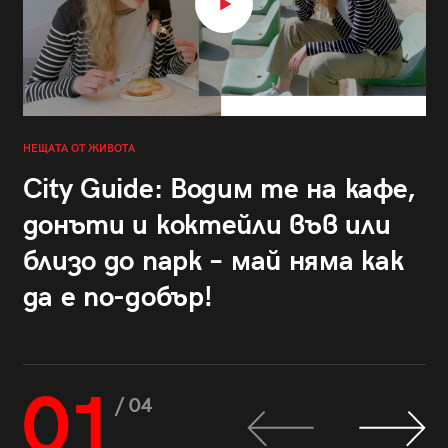
НЕЩАТА ОТ ЖИВОТА
City Guide: Водим те на кафе,
донъти и коктейли във или
близо до парк – май няма как
да е по-добър!
01
/ 04