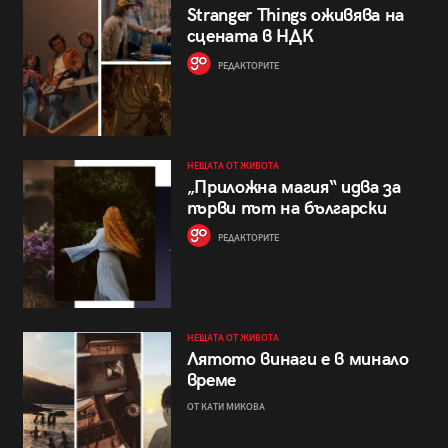
Stranger Things оживява на
сцената в НДК
РЕДАКТОРИТЕ
НЕЩАТА ОТ ЖИВОТА
„Приложна магия“ идва за
първи път на български
РЕДАКТОРИТЕ
НЕЩАТА ОТ ЖИВОТА
Лятото винаги е в минало
време
ОТ КАТИ МИКОВА