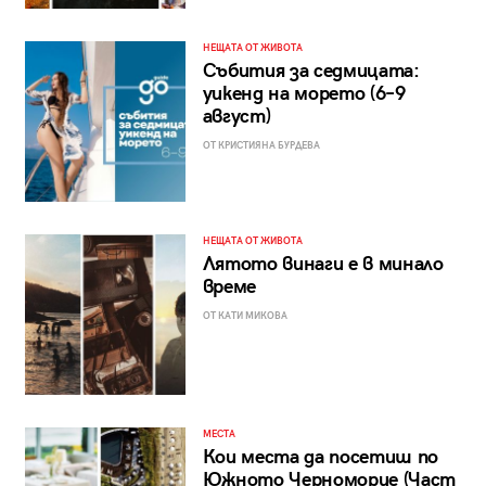
НЕЩАТА ОТ ЖИВОТА
Събития за седмицата:
уикенд на морето (6–9
август)
ОТ КРИСТИЯНА БУРДЕВА
НЕЩАТА ОТ ЖИВОТА
Лятото винаги е в минало
време
ОТ КАТИ МИКОВА
МЕСТА
Кои места да посетиш по
Южното Черноморие (Част