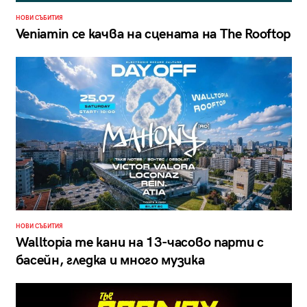
НОВИ СЪБИТИЯ
Veniamin се качва на сцената на The Rooftop
НОВИ СЪБИТИЯ
Walltopia те кани на 13-часово парти с
басейн, гледка и много музика