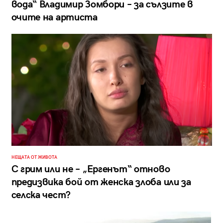
вода“ Владимир Зомбори – за сълзите в
очите на артиста
НЕЩАТА ОТ ЖИВОТА
С грим или не – „Ергенът“ отново
предизвика бой от женска злоба или за
селска чест?