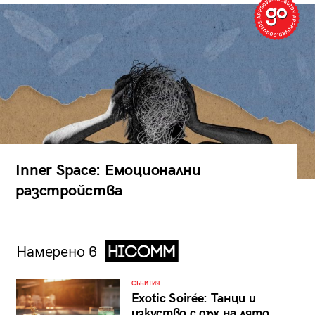
Inner Space: Емоционални
разстройства
Намерено в
СЪБИТИЯ
Exotic Soirée: Танци и
изкуство с дъх на лято