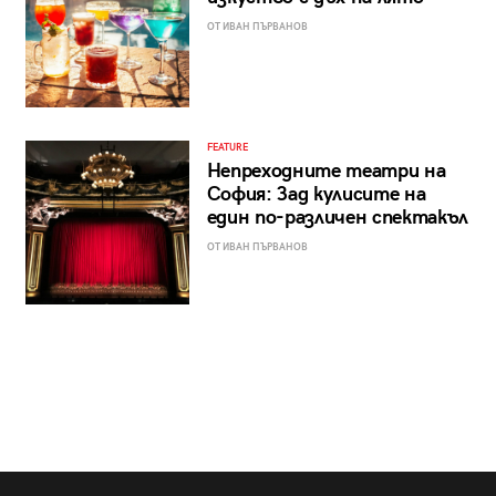
ОТ ИВАН ПЪРВАНОВ
FEATURE
Непреходните театри на
София: Зад кулисите на
един по-различен спектакъл
ОТ ИВАН ПЪРВАНОВ