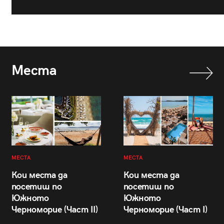
Места
МЕСТА
МЕСТА
Кои места да
Кои места да
посетиш по
посетиш по
Южното
Южното
Черноморие (Част II)
Черноморие (Част I)