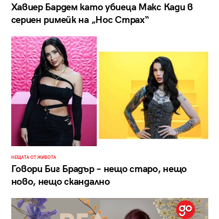
Хавиер Бардем като убиеца Макс Кади в
сериен римейк на „Нос Страх“
НЕЩАТА ОТ ЖИВОТА
Говори Биг Брадър – нещо старо, нещо
ново, нещо скандално