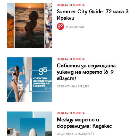
НЕЩАТА ОТ ЖИВОТА
Summer City Guide: 72 часа в
Иракли
РЕДАКТОРИТЕ
НЕЩАТА ОТ ЖИВОТА
Събития за седмицата:
уикенд на морето (6–9
август)
ОТ КРИСТИЯНА БУРДЕВА
НЕЩАТА ОТ ЖИВОТА
Между морето и
сюрреализма: Кадакес
ОТ ДЕСИСЛАВА МАКЪЛРЕЙТ