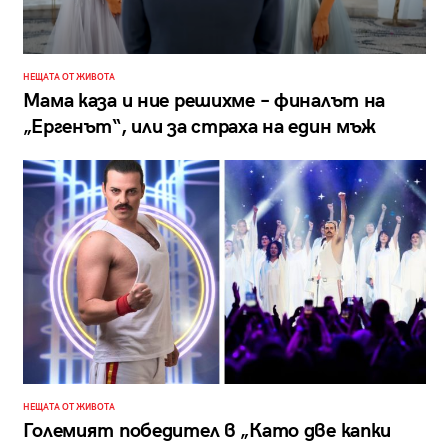
НЕЩАТА ОТ ЖИВОТА
Мама каза и ние решихме – финалът на
„Ергенът“, или за страха на един мъж
НЕЩАТА ОТ ЖИВОТА
Големият победител в „Като две капки