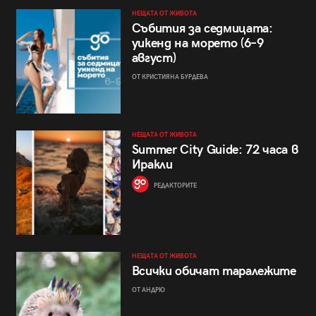
НЕЩАТА ОТ ЖИВОТА
Събития за седмицата:
уикенд на морето (6–9
август)
ОТ КРИСТИЯНА БУРДЕВА
НЕЩАТА ОТ ЖИВОТА
Summer City Guide: 72 часа в
Иракли
РЕДАКТОРИТЕ
НЕЩАТА ОТ ЖИВОТА
Всички обичат таралежите
ОТ АНДРЮ