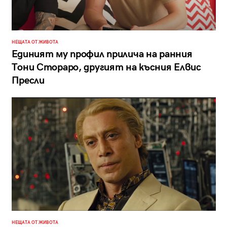
НЕЩАТА ОТ ЖИВОТА
Единият му профил прилича на ранния
Тони Стораро, другият на късния Елвис
Пресли
НЕЩАТА ОТ ЖИВОТА