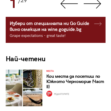
1
/29
Избери от специалната ни Go Guide
вино селекция на wine.goguide.bg
Grape expectations - great taste!
Най-четени
МЕСТА
Кои места да посетиш по
Южното Черноморие (Част
II)
РЕДАКТОРИТЕ