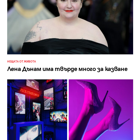
НЕЩАТА ОТ ЖИВОТА
Лена Дънам има твърде много за казване