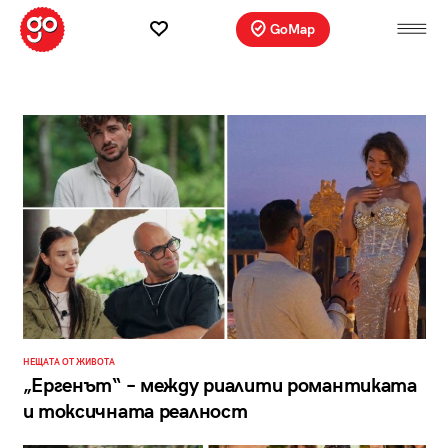
GoMap
НЕЩАТА ОТ ЖИВОТА
„Ергенът“ – между риалити романтиката
и токсичната реалност