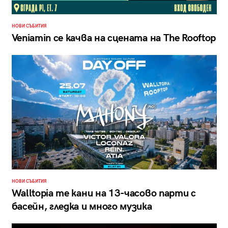
НОВИ СЪБИТИЯ
Veniamin се качва на сцената на The Rooftop
НОВИ СЪБИТИЯ
Walltopia те кани на 13-часово парти с
басейн, гледка и много музика