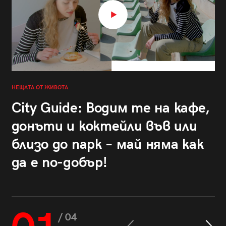
НЕЩАТА ОТ ЖИВОТА
City Guide: Водим те на кафе,
донъти и коктейли във или
близо до парк – май няма как
да е по-добър!
/ 04