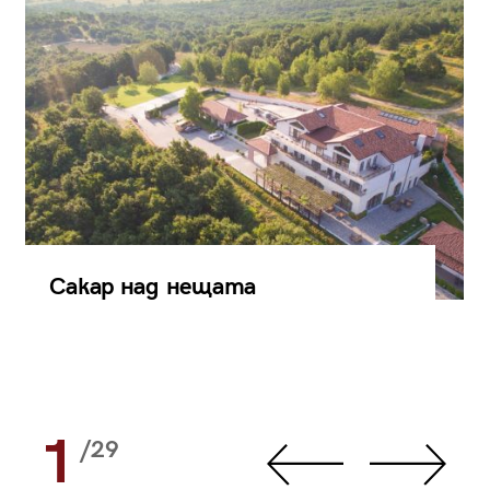
Сакар над нещата
1
/29