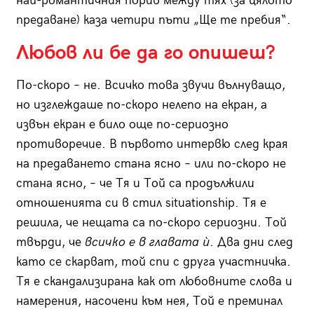
най-романтичния порив между тях (за цялото
предаване) каза четири пъти „Ще те пребия“.
Любов ли бе да го опишеш?
По-скоро – не. Всичко това звучи вълнуващо,
но изглеждаше по-скоро нелепо на екран, а
извън екран е било още по-сериозно
противоречие. В първото интервю след края
на предаването стана ясно – или по-скоро не
стана ясно, – че Тя и Той са продължили
отношенията си в стил situationship. Тя е
решила, че нещата са по-скоро сериозни. Той
твърди, че
всичко е в главата ѝ
. Два дни след
като се скарват, той спи с друга участничка.
Тя е скандализирана как от любовните слова и
намерения, насочени към нея, Той е преминал