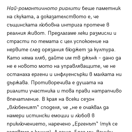
Най-романтичното риалити
беше паметник
на скуката, а доказателството е, че
същинската любовна интрига протече в
реалния живот. Предлагаме леки размисли и
страсти по темата с цел успокоение на
нервите след орязания бюджет за култура.
Като няма хляб, дайте им тв джънк – дано да
не е новото мото на управляващите, че не
останаха ергени и инфлуенсърки в малката ни
държава. Противоречива е душата на
риалити участника и това прави натрапчиво
впечатление. В края на всеки сезон
„влюбеният“ споделя, че „не е очаквал да
намери истински емоции и любов в
приключението, наречено „Ергенът“ (тук се