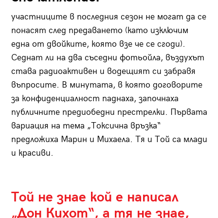
участниците в последния сезон не могат да се
понасят след предаването (като изключим
една от двойките, която взе че се сгоди).
Седнат ли на два съседни фотьойла, въздухът
става радиоактивен и водещият си забравя
въпросите. В минутата, в която договорите
за конфиденциалност паднаха, започнаха
публичните предиобедни престрелки. Първата
вариация на тема „Токсична връзка“
предложиха Марин и Михаела. Тя и Той са млади
и красиви.
Той не знае кой е написал
„Дон Кихот“, а тя не знае,