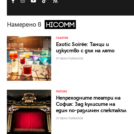
Намерено в
СЪБИТИЯ
Exotic Soirée: Танци и
изкуство с дъх на лято
ОТ ИВАН ПЪРВАНОВ
FEATURE
Непреходните театри на
София: Зад кулисите на
един по-различен спектакъл
ОТ ИВАН ПЪРВАНОВ