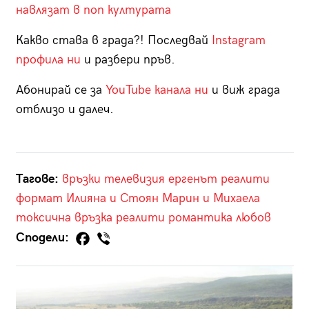
навлязат в поп културата
Какво става в града?! Последвай
Instagram
профила ни
и разбери пръв.
Абонирай се за
YouTube канала ни
и виж града
отблизо и далеч.
Тагове:
връзки
телевизия
ергенът
реалити
формат
Илияна и Стоян
Марин и Михаела
токсична връзка
реалити романтика
любов
Сподели: