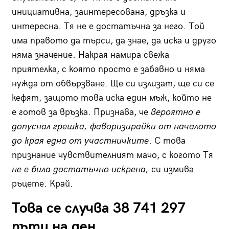
инициативна, заинтересована, дръзка и
интересна. Тя не е достатъчна за него. Той
има правото да търси, да знае, да иска и друго
няма значение. Накрая намира свежа
приятелка, с която просто е забавно и няма
нужда от обвързване. Ще си излизат, ще си се
кефят, защото това иска един мъж, който не
е готов за връзка. Признава, че
вероятно е
допуснал грешка, фаворизирайки от началото
до края една от участничките
. С това
признание чувствителният мачо, с когото Тя
не е била достатъчно искрена,
си измива
ръцете. Край.
Това се случва 38 741 297
пъти на ден,