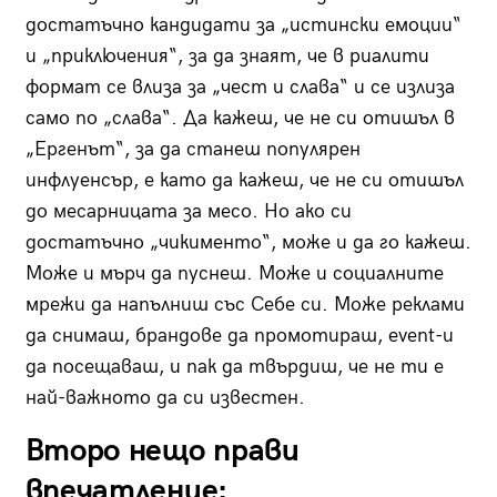
достатъчно кандидати за „истински емоции“
и „приключения“, за да знаят, че в риалити
формат се влиза за „чест и слава“ и се излиза
само по „слава“. Да кажеш, че не си отишъл в
„Ергенът“, за да станеш популярен
инфлуенсър, е като да кажеш, че не си отишъл
до месарницата за месо. Но ако си
достатъчно „чикименто“, може и да го кажеш.
Може и мърч да пуснеш. Може и социалните
мрежи да напълниш със Себе си. Може реклами
да снимаш, брандове да промотираш, event-и
да посещаваш, и пак да твърдиш, че не ти е
най-важното да си известен.
Второ нещо прави
впечатление: