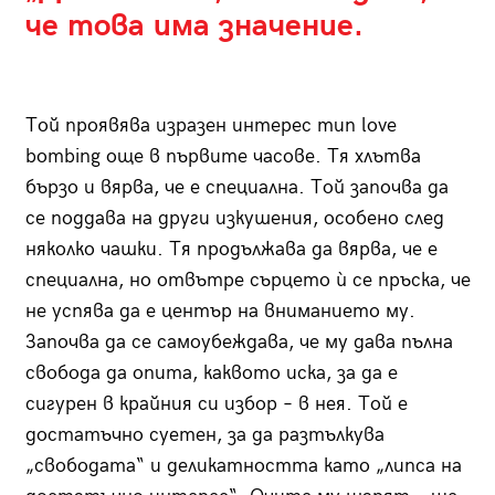
че това има значение.
Той проявява изразен интерес тип love
bombing още в първите часове. Тя хлътва
бързо и вярва, че е специална. Той започва да
се поддава на други изкушения, особено след
няколко чашки. Тя продължава да вярва, че е
специална, но отвътре сърцето ѝ се пръска, че
не успява да е център на вниманието му.
Започва да се самоубеждава, че му дава пълна
свобода да опита, каквото иска, за да е
сигурен в крайния си избор – в нея. Той е
достатъчно суетен, за да разтълкува
„свободата“ и деликатността като „липса на