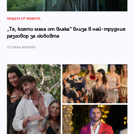
НЕЩАТА ОТ ЖИВОТА
„Тя, която маха от влака“ влиза в най-трудния
разговор за любовта
ОТ ИВАН ВРАМИН