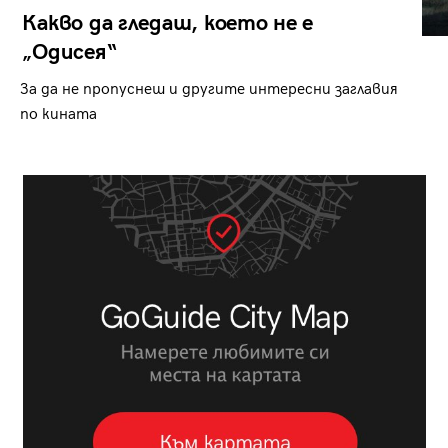
Какво да гледаш, което не е
„Одисея“
За да не пропуснеш и другите интересни заглавия
по кината