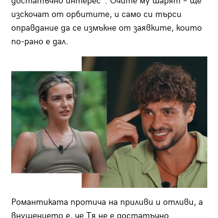
достатъчно интерес“. Очите му шарят – ще
изскочат от орбитите, и само си търси
оправдание да се измъкне от заявките, които
по-рано е дал.
Романтиката протича на приливи и отливи, а
внушението е, че Тя не е достатъчно