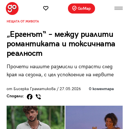
GoMap
НЕЩАТА ОТ ЖИВОТА
„Ергенът“ – между риалити
романтиката и токсичната
реалност
Прочети нашите размисли и страсти след
края на сезона, с цел успокоение на нервите
от Бисерка Граматикова / 27.05.2026
0 коментара
Сподели: