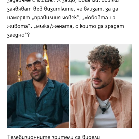
задавяме с клише). А защо, Бога ми, всички
заявяват във визитките, че влизат, за да
намерят „правилния човек“, „любовта на
живота“, „мъжа/жената, с които да градят
заедно“?
Телевизионните зрители са видели