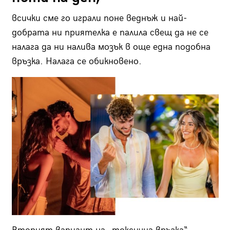
всички сме го играли поне веднъж и най-
добрата ни приятелка е палила свещ да не се
налага да ни налива мозък в още една подобна
връзка. Налага се обикновено.