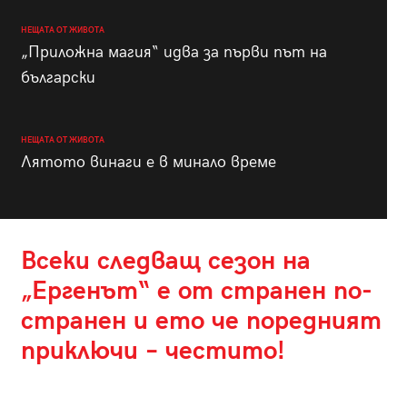
НЕЩАТА ОТ ЖИВОТА
„Приложна магия“ идва за първи път на
български
НЕЩАТА ОТ ЖИВОТА
Лятото винаги е в минало време
Всеки следващ сезон на
„Ергенът“ е от странен по-
странен и ето че поредният
приключи – честито!