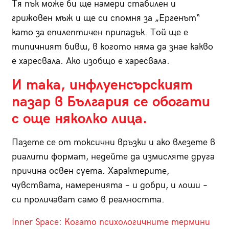
Тя пък може би ще намери стабилен и
грижовен мъж и ще си спомня за „Ергенът“
като за епилептичен припадък. Той ще е
типичният бивш, в когото няма да знае какво
е харесвала. Ако изобщо е харесвала.
И така, инфлуенсърският
пазар в България се обогати
с още няколко лица.
Пазете се от токсични връзки и ако влезете в
риалити формат, недейте да измисляте друга
причина освен суета. Характерите,
чувствата, намеренията – и добри, и лоши –
си проличават само в реалността.
Inner Space: Когато психологичните термини