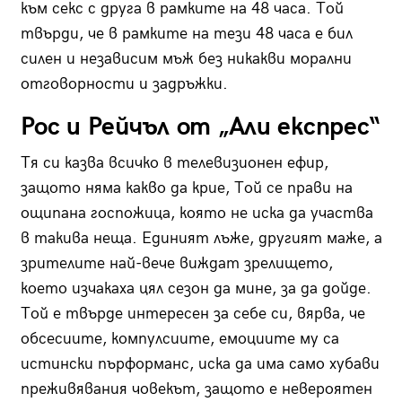
към секс с друга в рамките на 48 часа. Той
твърди, че в рамките на тези 48 часа е бил
силен и независим мъж без никакви морални
отговорности и задръжки.
Рос и Рейчъл от „Али експрес“
Тя си казва всичко в телевизионен ефир,
защото няма какво да крие, Той се прави на
ощипана госпожица, която не иска да участва
в такива неща. Единият лъже, другият маже, а
зрителите най-вече виждат зрелището,
което изчакаха цял сезон да мине, за да дойде.
Той е твърде интересен за себе си, вярва, че
обсесиите, компулсиите, емоциите му са
истински пърформанс, иска да има само хубави
преживявания човекът, защото е невероятен