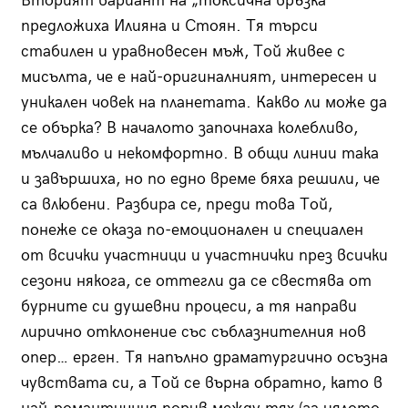
Вторият вариант на „токсична връзка“
предложиха Илияна и Стоян. Тя търси
стабилен и уравновесен мъж, Той живее с
мисълта, че е най-оригиналният, интересен и
уникален човек на планетата. Какво ли може да
се обърка? В началото започнаха колебливо,
мълчаливо и некомфортно. В общи линии така
и завършиха, но по едно време бяха решили, че
са влюбени. Разбира се, преди това Той,
понеже се оказа по-емоционален и специален
от всички участници и участнички през всички
сезони някога, се оттегли да се свестява от
бурните си душевни процеси, а тя направи
лирично отклонение със съблазнителния нов
опер… ерген. Тя напълно драматургично осъзна
чувствата си, а Той се върна обратно, като в