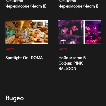
Южното
Южното
Черноморие (Част II)
Черноморие (Част I)
МЕСТА
МЕСТА
Spotlight On: DÒMA
Ново място в
София: PINK
BALLOON
Видео