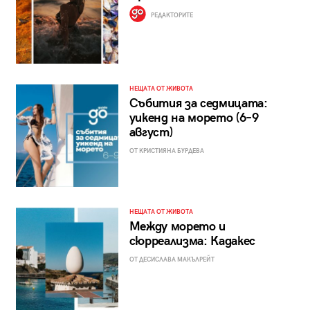
РЕДАКТОРИТЕ
НЕЩАТА ОТ ЖИВОТА
Събития за седмицата:
уикенд на морето (6–9
август)
ОТ КРИСТИЯНА БУРДЕВА
НЕЩАТА ОТ ЖИВОТА
Между морето и
сюрреализма: Кадакес
ОТ ДЕСИСЛАВА МАКЪЛРЕЙТ