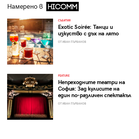
Намерено в
СЪБИТИЯ
Exotic Soirée: Танци и
изкуство с дъх на лято
ОТ ИВАН ПЪРВАНОВ
FEATURE
Непреходните театри на
София: Зад кулисите на
един по-различен спектакъл
ОТ ИВАН ПЪРВАНОВ