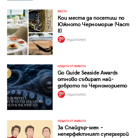
МЕСТА
Кои места да посетиш по
Южното Черноморие (Част
II)
РЕДАКТОРИТЕ
НЕЩАТА ОТ ЖИВОТА
Go Guide Seaside Awards
отново събират най-
доброто по Черноморието
РЕДАКТОРИТЕ
НЕЩАТА ОТ ЖИВОТА
За Спайдър-мен –
неперфектният супергерой