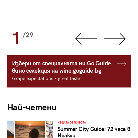
1
/29
Избери от специалната ни Go Guide
вино селекция на wine.goguide.bg
Grape expectations - great taste!
Най-четени
НЕЩАТА ОТ ЖИВОТА
Summer City Guide: 72 часа в
Иракли