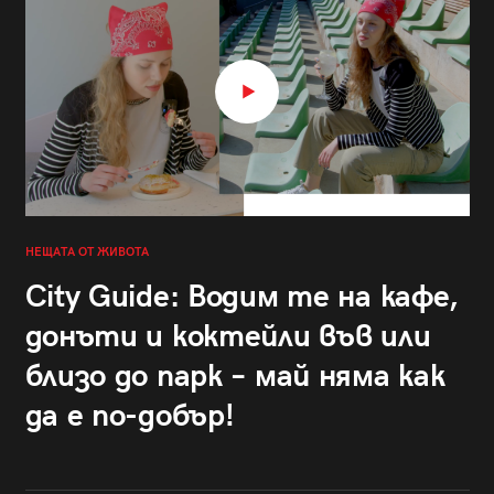
НЕЩАТА ОТ ЖИВОТА
City Guide: Водим те на кафе,
донъти и коктейли във или
близо до парк – май няма как
да е по-добър!