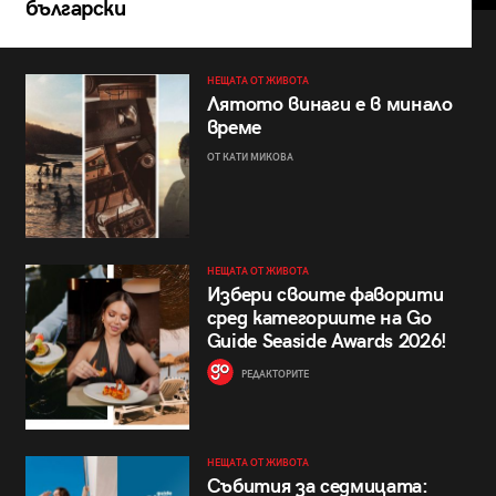
български
НЕЩАТА ОТ ЖИВОТА
Лятото винаги е в минало
време
ОТ КАТИ МИКОВА
НЕЩАТА ОТ ЖИВОТА
Избери своите фаворити
сред категориите на Go
Guide Seaside Awards 2026!
РЕДАКТОРИТЕ
НЕЩАТА ОТ ЖИВОТА
Събития за седмицата: