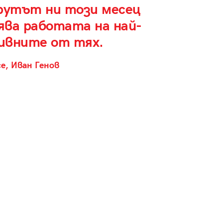
утът ни този месец
ява работата на най-
ивните от тях.
ce, Иван Генов