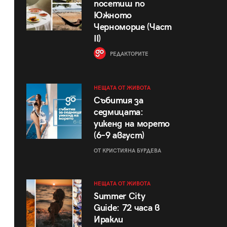
посетиш по
Южното
Черноморие (Част
II)
РЕДАКТОРИТЕ
НЕЩАТА ОТ ЖИВОТА
Събития за
седмицата:
уикенд на морето
(6–9 август)
ОТ КРИСТИЯНА БУРДЕВА
НЕЩАТА ОТ ЖИВОТА
Summer City
Guide: 72 часа в
Иракли