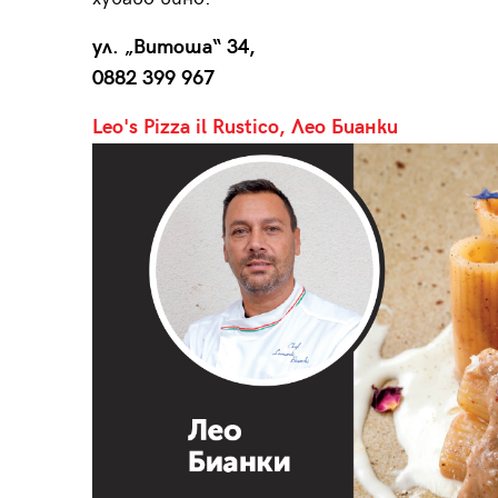
ул. „Витоша“ 34,
0882 399 967
Leo's Pizza il Rustico, Лео Бианки