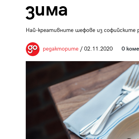
зима
пания
Най-креативните шефове из софийските
28
/29
редакторите
/ 02.11.2020
0 ком