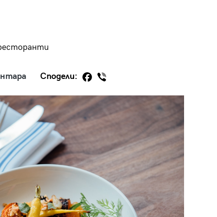
 ресторанти
29
/29
ентара
Сподели: