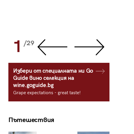
1
2
/29
/
Избери от специалната ни Go
Guide вино селекция на
wine.goguide.bg
Grape expectations - great taste!
Пътешествия