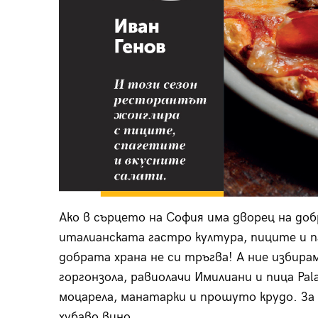
Ако в сърцето на София има дворец на добр
италианската гастро култура, пиците и п
добрата храна не си тръгва! А ние избир
горгонзола, равиолачи Имилиани и пица Pal
моцарела, манатарки и прошуто крудо. За
хубаво вино.