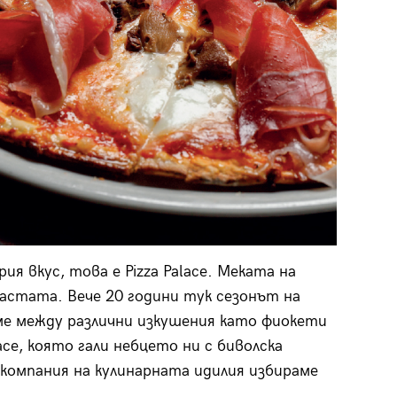
ия вкус, това е Pizza Palace. Меката на
астата. Вече 20 години тук сезонът на
аме между различни изкушения като фиокети
ace, която гали небцето ни с биволска
 компания на кулинарната идилия избираме