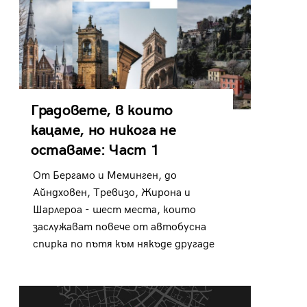
Градовете, в които
кацаме, но никога не
оставаме: Част 1
От Бергамо и Меминген, до
Айндховен, Тревизо, Жирона и
Шарлероа - шест места, които
заслужават повече от автобусна
спирка по пътя към някъде другаде