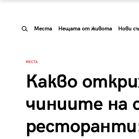
Места
Нещата от живота
Нови с
МЕСТА
Какво откри
чиниите на 
ресторанти:
 Shareable:
Summer Prelude: ка
лги вечери и
започва лятото в 