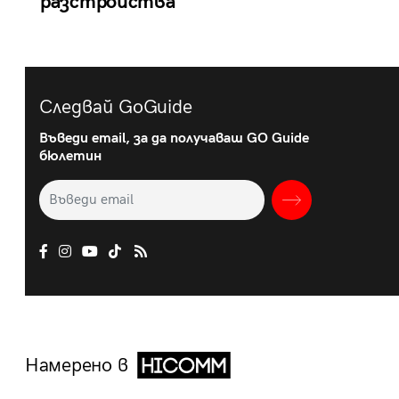
разстройства
Следвай GoGuide
Въведи email, за да получаваш GO Guide
бюлетин
Намерено в