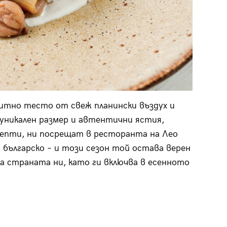
итно тесто от свеж планински въздух и
 уникален размер и автентични ястия,
цепти, ни посрещат в ресторанта на Лео
 българско – и този сезон той остава верен
 страната ни, като ги включва в есенното