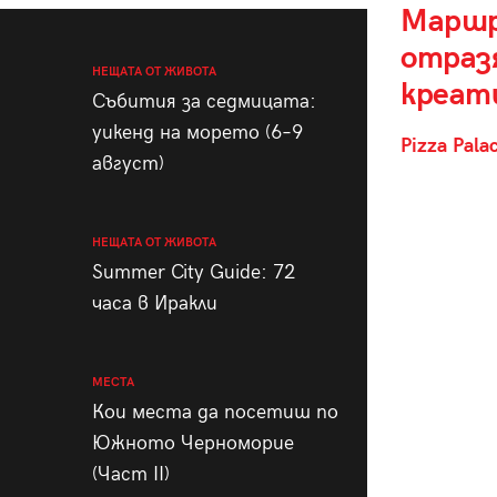
Маршр
отраз
НЕЩАТА ОТ ЖИВОТА
креат
Събития за седмицата:
уикенд на морето (6–9
Pizza Pala
август)
НЕЩАТА ОТ ЖИВОТА
Summer City Guide: 72
часа в Иракли
МЕСТА
Кои места да посетиш по
Южното Черноморие
(Част II)