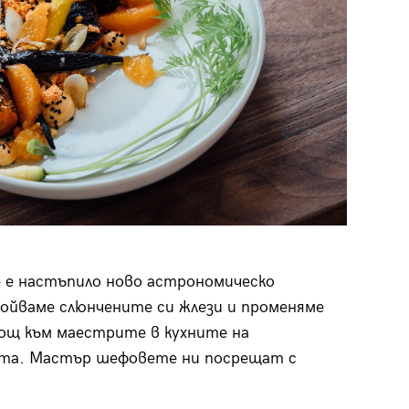
е е настъпило ново астрономическо
ройваме слюнчените си жлези и променяме
мощ към маестрите в кухните на
та. Мастър шефовете ни посрещат с