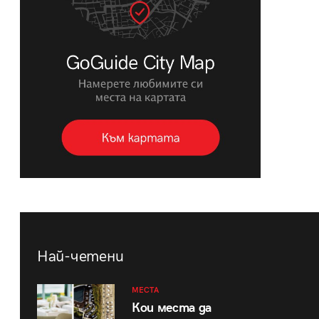
Най-четени
МЕСТА
Кои места да