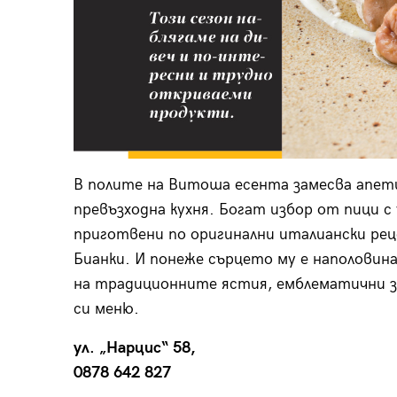
В полите на Витоша есента замесва апет
превъзходна кухня. Богат избор от пици с
приготвени по оригинални италиански ре
Бианки. И понеже сърцето му е наполовина
на традиционните ястия, емблематични за
си меню.
ул. „Нарцис“ 58,
0878 642 827